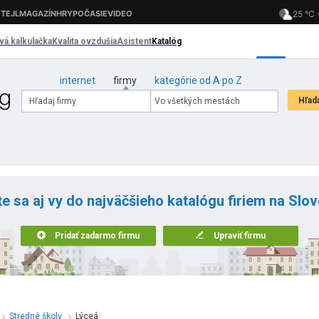
internet
firmy
kategórie od A po Z
te sa aj vy do najväčšieho katalógu firiem na Slo
Pridať zadarmo firmu
Upraviť firmu
Stredné školy
Lýceá