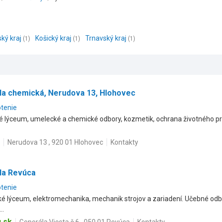
ský kraj
Košický kraj
Trnavský kraj
(1)
(1)
(1)
la chemická, Nerudova 13, Hlohovec
otenie
ké lýceum, umelecké a chemické odbory, kozmetik, ochrana životného pr
Nerudova 13 , 920 01 Hlohovec
Kontakty
la Revúca
otenie
ké lýceum, elektromechanika, mechanik strojov a zariadení. Učebné odbo
..
.sk