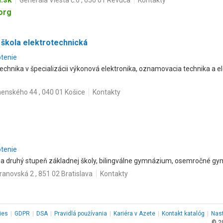
Generála Viesta č.6 , 050 01 Revúca
Kontakty
org
 škola elektrotechnická
otenie
technika v špecializácii výkonová elektronika, oznamovacia technika a e
enského 44 , 040 01 Košice
Kontakty
otenie
ý a druhý stupeň základnej školy, bilingválne gymnázium, osemročné g
ranovská 2 , 851 02 Bratislava
Kontakty
ies
|
GDPR
|
DSA
|
Pravidlá používania
|
Kariéra v Azete
|
Kontakt
katalóg
|
Nas
© 2