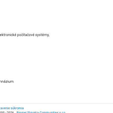
lektronické počítačové systémy,
ymnázium.
tavenie súkromia
000 - 2026,
Ringier Slovakia Communities s.r.o.