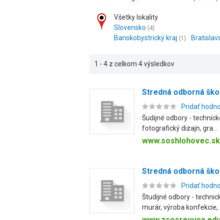
Všetky lokality
Slovensko
(4)
Banskobystrický kraj
Bratislav
(1)
1 - 4 z celkom 4 výsledkov
Stredná odborná ško
Pridať hodn
Šudijné odbory - technic
fotografický dizajn, gra...
www.soshlohovec.sk
Stredná odborná ško
Pridať hodn
Študijné odbory - technic
murár, výroba konfekcie, .
www.zsosrevuca.edu