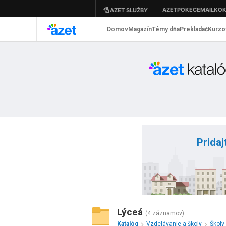
Pridaj
Lýceá
(4 záznamov)
Katalóg
Vzdelávanie a školy
Školy