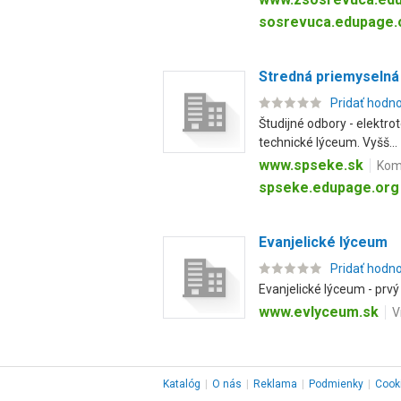
sosrevuca.edupage.
Stredná priemyselná
Pridať hodn
Študijné odbory - elektro
technické lýceum. Vyšš...
www.spseke.sk
Kom
spseke.edupage.org
Evanjelické lýceum
Pridať hodn
Evanjelické lýceum - prv
www.evlyceum.sk
V
Katalóg
|
O nás
|
Reklama
|
Podmienky
|
Cook