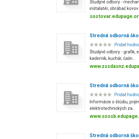
Študijné odbory - mechan
inštalatér, obrábač kovov.
sostovar.edupage.o
Stredná odborná ško
Pridať hodn
Študijné odbory - grafik,
kaderník, kuchár, čašn...
www.zssdasnz.edupa
Stredná odborná ško
Pridať hodn
Informácie o štúdiu, prij
elektrotechnických za...
www.sossb.edupage
Stredná odborná ško