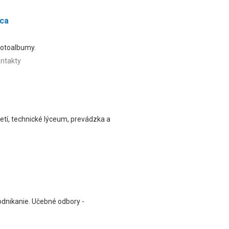
ica
 fotoalbumy.
ntakty
etí, technické lýceum, prevádzka a
podnikanie. Učebné odbory -