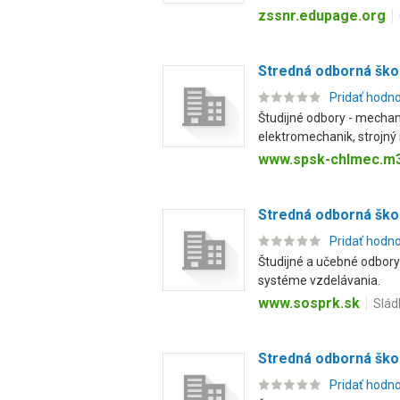
zssnr.edupage.org
Stredná odborná ško
Pridať hodn
Študijné odbory - mechan
elektromechanik, strojný 
www.spsk-chlmec.m3
Stredná odborná škol
Pridať hodn
Študijné a učebné odbor
systéme vzdelávania.
www.sosprk.sk
Slád
Stredná odborná škol
Pridať hodn