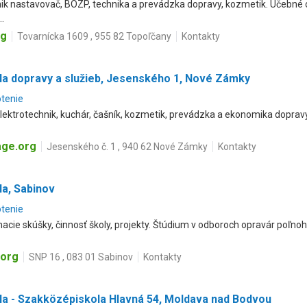
ik nastavovač, BOZP, technika a prevádzka dopravy, kozmetik. Učebné o
..
rg
Tovarnícka 1609 , 955 82 Topoľčany
Kontakty
la dopravy a služieb, Jesenského 1, Nové Zámky
otenie
 elektrotechnik, kuchár, čašník, kozmetik, prevádzka a ekonomika doprav
ge.org
Jesenského č. 1 , 940 62 Nové Zámky
Kontakty
la, Sabinov
otenie
ímacie skúšky, činnosť školy, projekty. Štúdium v odboroch opravár poľn
.org
SNP 16 , 083 01 Sabinov
Kontakty
la - Szakközépiskola Hlavná 54, Moldava nad Bodvou