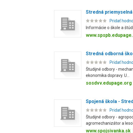
Stredná priemyselná 
Pridať hodn
Informácie o škole a štúdi
www.spspb.edupage.
Stredná odborná ško
Pridať hodn
Študijné odbory - mechan
ekonomika dopravy. U...
sosdvv.edupage.org
Spojená škola - Stred
Pridať hodn
Študijné odbory - agropod
agromechanizátor a lesokr
www.spojsivanka.sk