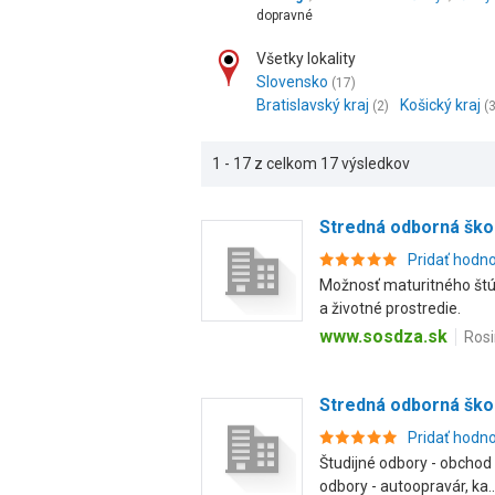
dopravné
Všetky lokality
Slovensko
(17)
Bratislavský kraj
Košický kraj
(2)
(3
1 - 17 z celkom 17 výsledkov
Stredná odborná škol
Pridať hodn
Možnosť maturitného štú
a životné prostredie.
www.sosdza.sk
Rosi
Stredná odborná škola
Pridať hodn
Študijné odbory - obchod
odbory - autoopravár, ka..