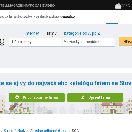
internet
firmy
kategórie od A po Z
te sa aj vy do najväčšieho katalógu firiem na Slo
Pridať zadarmo firmu
Upraviť firmu
Stredné školy
Stredné odborné školy
SOŠ