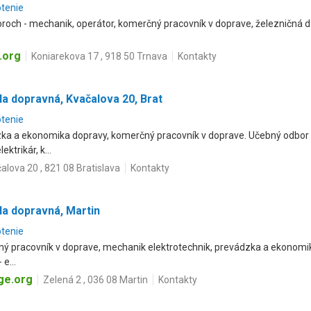
otenie
roch - mechanik, operátor, komerčný pracovník v doprave, železničná dop
.org
Koniarekova 17 , 918 50 Trnava
Kontakty
a dopravná, Kvačalova 20, Brat
otenie
dzka a ekonomika dopravy, komerčný pracovník v doprave. Učebný odbo
ktrikár, k...
alova 20 , 821 08 Bratislava
Kontakty
la dopravná, Martin
otenie
ný pracovník v doprave, mechanik elektrotechnik, prevádzka a ekonomik
e...
ge.org
Zelená 2 , 036 08 Martin
Kontakty