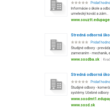
Pridať hodn
Informácie o škole a odbo
umelecký kováč a zám...
www.souztt.edupage
Stredná odborná škol
Pridať hodn
Študijné odbory - prevá
zameraním - mechanik, ele
www.sosdba.sk
Kvač
Stredná odborná ško
Pridať hodn
Študijné odbory - komerč
systémy. Učebné odbory - 
www.sosdmt1.edupa
www.sosd.sk