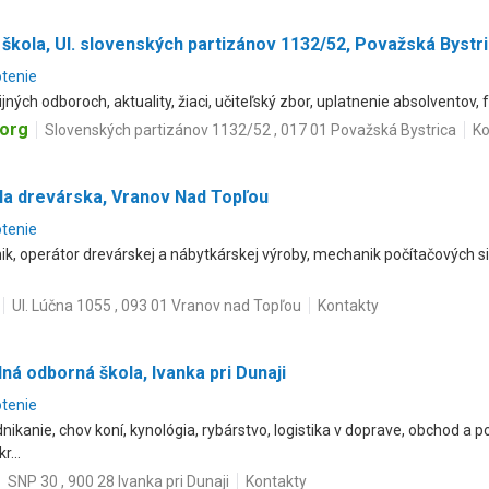
škola, Ul. slovenských partizánov 1132/52, Považská Bystr
otenie
jných odboroch, aktuality, žiaci, učiteľský zbor, uplatnenie absolventov,
org
Slovenských partizánov 1132/52 , 017 01 Považská Bystrica
Ko
la drevárska, Vranov Nad Topľou
otenie
ik, operátor drevárskej a nábytkárskej výroby, mechanik počítačových si
Ul. Lúčna 1055 , 093 01 Vranov nad Topľou
Kontakty
ná odborná škola, Ivanka pri Dunaji
otenie
nikanie, chov koní, kynológia, rybárstvo, logistika v doprave, obchod a 
...
SNP 30 , 900 28 Ivanka pri Dunaji
Kontakty