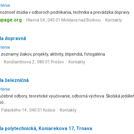
otenie
možnosť štúdia v odboroch podnikania, technika a prevádzka dopravy.
upage.org
Hlavná 54 , 045 01 Moldava nad Bodvou
Kontakty
la dopravná
otenie
, zoznamy žiakov, projekty, aktivity, štipendiá, fotogaléria.
Konštantínova 2 , 080 01 Prešov
Kontakty
la železničná
otenie
a učebné odbory, teoretické vyučovanie, odborná výchova. Školská jedá
o...
Palackého 14 , 040 01 Košice
Kontakty
a polytechnická, Koniarekova 17, Trnava