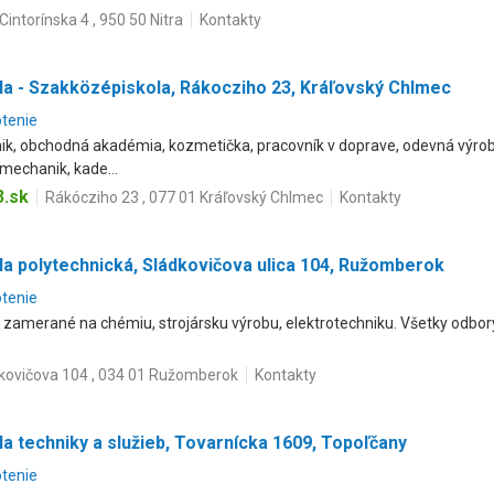
Cintorínska 4 , 950 50 Nitra
Kontakty
la - Szakközépiskola, Rákocziho 23, Kráľovský Chlmec
otenie
ik, obchodná akadémia, kozmetička, pracovník v doprave, odevná výro
mechanik, kade...
.sk
Rákócziho 23 , 077 01 Kráľovský Chlmec
Kontakty
a polytechnická, Sládkovičova ulica 104, Ružomberok
otenie
y zamerané na chémiu, strojársku výrobu, elektrotechniku. Všetky odb
kovičova 104 , 034 01 Ružomberok
Kontakty
a techniky a služieb, Tovarnícka 1609, Topoľčany
otenie