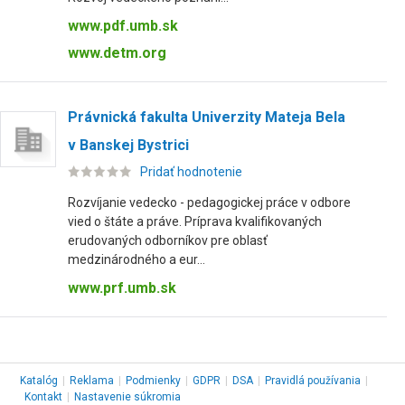
www.pdf.umb.sk
www.detm.org
Právnická fakulta Univerzity Mateja Bela
v Banskej Bystrici
Pridať hodnotenie
Rozvíjanie vedecko - pedagogickej práce v odbore
vied o štáte a práve. Príprava kvalifikovaných
erudovaných odborníkov pre oblasť
medzinárodného a eur...
www.prf.umb.sk
Katalóg
|
Reklama
|
Podmienky
|
GDPR
|
DSA
|
Pravidlá používania
|
Kontakt
|
Nastavenie súkromia