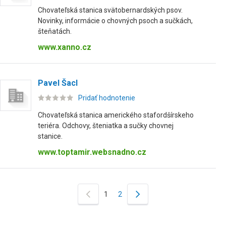
Chovateľská stanica svätobernardských psov.
Novinky, informácie o chovných psoch a sučkách,
šteňatách.
www.xanno.cz
Pavel Šacl
Pridať hodnotenie
Chovateľská stanica amerického stafordšírskeho
teriéra. Odchovy, šteniatka a sučky chovnej
stanice.
www.toptamir.websnadno.cz
1
2