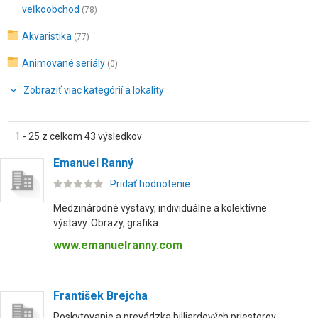
veľkoobchod
(78)
Akvaristika
(77)
Animované seriály
(0)
Zobraziť viac kategórií a lokality
1 - 25 z celkom 43 výsledkov
Emanuel Ranný
Pridať hodnotenie
Medzinárodné výstavy, individuálne a kolektívne
výstavy. Obrazy, grafika.
www.emanuelranny.com
František Brejcha
Poskytovanie a prevádzka billiardových priestorov,