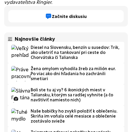
vydavateľstva Ringier.
Začnite diskusiu
Najnovšie články
Diesel na Slovensku, benzín u susedov: Trik,
ako ušetriť na tankovaní pri ceste do
Chorvátska či Talianska
Žena omylom vyhodila žreb za milión eur.
Po viac ako dni hľadania ho zachránili
smetiari
Boli ste tu aj vy? 6 ikonických miest v
Taliansku, ktorým sa radšej vyhnite (a čo
navštíviť namiesto nich)
Naše babičky ho zvykli položiť k oblečeniu.
Skriňa im voňala celé mesiace a oblečenie
zostávalo svieže