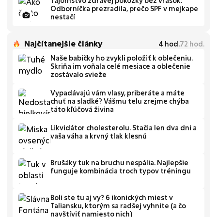
Tajomstvo zdravej pokožky bez vrások:
Odborníčka prezradila, prečo SPF v mejkape
nestačí
Najčítanejšie články
4
hod.
72
hod.
Naše babičky ho zvykli položiť k oblečeniu.
Skriňa im voňala celé mesiace a oblečenie
zostávalo svieže
Vypadávajú vám vlasy, priberáte a máte
chuť na sladké? Vášmu telu zrejme chýba
táto kľúčová živina
Likvidátor cholesterolu. Stačia len dva dni a
vaša váha a krvný tlak klesnú
Brušáky tuk na bruchu nespália. Najlepšie
funguje kombinácia troch typov tréningu
Boli ste tu aj vy? 6 ikonických miest v
Taliansku, ktorým sa radšej vyhnite (a čo
navštíviť namiesto nich)