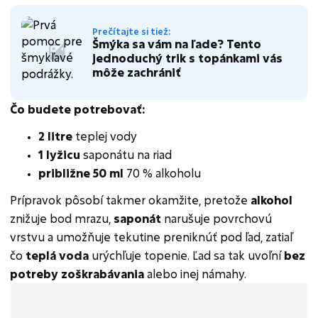
Prečítajte si tiež:
Šmýka sa vám na ľade? Tento
jednoduchý trik s topánkami vás
môže zachrániť
Čo budete potrebovať:
2 litre
teplej vody
1 lyžicu
saponátu na riad
približne 50 ml
70 % alkoholu
Prípravok pôsobí takmer okamžite, pretože
alkohol
znižuje bod mrazu,
saponát
narušuje povrchovú
vrstvu a umožňuje tekutine preniknúť pod ľad, zatiaľ
čo
teplá voda
urýchľuje topenie. Ľad sa tak uvoľní
bez
potreby zoškrabávania
alebo inej námahy.