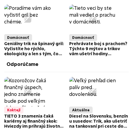
ktorý neznesú
stovky eur
Domácnosť
Domácnosť
Geniálny trik na špinavý gril:
Prehrávate boj s prachom?
Vyčistíte ho rýchlo,
Týchto 9 mýtov a trikov
ekologicky a len s tým, čo
vám ušetrí hodiny
už máte doma
zbytočného upratovania
Odporúčame
Koktejl
Aktuálne
TIETO 3 znamenia čaká
Diesel na Slovensku, benzín
kariérny aj finančný skok:
u susedov: Trik, ako ušetriť
Hviezdy im prihrajú životnú
na tankovaní pri ceste do
šancu!
Chorvátska či Talianska