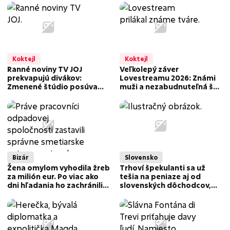
Koktejl
Koktejl
Ranné noviny TV JOJ
Veľkolepý záver
prekvapujú divákov:
Lovestreamu 2026: Známi
Zmenené štúdio posúva
muži a nezabudnuteľná šou
živé vysielanie a rozhovory
Davida Guettu! FOTO
na novú úroveň!
Bizár
Slovensko
Žena omylom vyhodila žreb
Trhoví špekulanti sa už
za milión eur. Po viac ako
tešia na peniaze aj od
dni hľadania ho zachránili
slovenských dôchodcov,
smetiari
môžu za to uhlíkové
odpustky