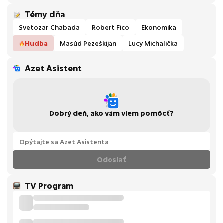
Témy dňa
Svetozar Chabada
Robert Fico
Ekonomika
Hudba
Masúd Pezeškiján
Lucy Michalička
Azet Asistent
Dobrý deň, ako vám viem pomôcť?
Odoslať
TV Program