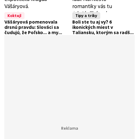
Koktejl
Tipy a triky
Vášáryová pomenovala
Boli ste tu aj vy? 6
drsnú pravdu: Slováci sa
ikonických miest v
čudujú, že Poľsko... a my
Taliansku, ktorým sa radšej
nemáme diaľnicu z
vyhnite (a čo navštíviť
Bratislavy do Košíc!
namiesto nich)