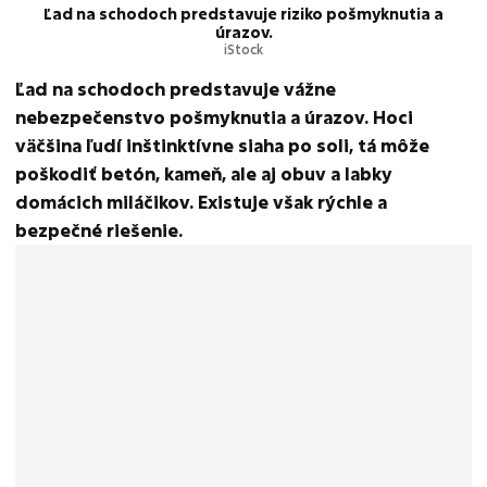
Ľad na schodoch predstavuje riziko pošmyknutia a
úrazov.
iStock
Ľad na schodoch predstavuje vážne
nebezpečenstvo pošmyknutia a úrazov. Hoci
väčšina ľudí inštinktívne siaha po soli, tá môže
poškodiť betón, kameň, ale aj obuv a labky
domácich miláčikov. Existuje však rýchle a
bezpečné riešenie.