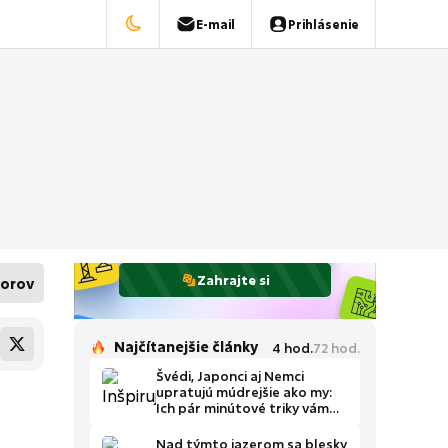
E-mail
Prihlásenie
Zahrajte si
orov
Najčítanejšie články
4
hod.
72
hod.
Švédi, Japonci aj Nemci
upratujú múdrejšie ako my:
Ich pár minútové triky vám
ušetria čas
Nad týmto jazerom sa blesky