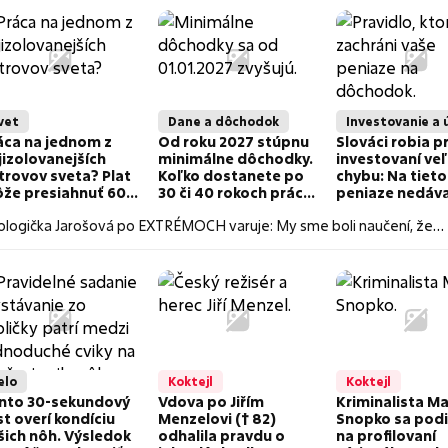
vet
Dane a dôchodok
Investovanie a 
áca na jednom z
Od roku 2027 stúpnu
Slováci robia pr
jizolovanejších
minimálne dôchodky.
investovaní ve
trovov sveta? Plat
Koľko dostanete po
chybu: Na tieto
že presiahnuť 60-
30 či 40 rokoch práce
peniaze nedáva
síc eur, no dostať sa
a na čo si dať pozor?
varuje odborní
tologička Jarošová po EXTRÉMOCH varuje: My sme boli naučení, že
m je poriadna
zva!
elo
Koktejl
Koktejl
nto 30-sekundový
Vdova po Jiřím
Kriminalista Ma
st overí kondíciu
Menzelovi († 82)
Snopko sa podi
šich nôh. Výsledok
odhalila pravdu o
na profilovaní