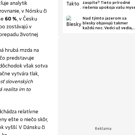
uje analytik
zaspíte? Tieto prírodné
riešenia upokoja vašu mys
rovnanie, v Nórsku či
yše
60 %
, v Česku
Nad týmto jazerom sa
blesky objavujú takmer
ebo zostávajú v
každú noc. Vedci už vedia,
prečo
 prepadu životnej
rná hrubá mzda na
 čo predstavuje
 dôchodok však sotva
čne vytvára tlak,
asť slovenských
 realita im to
dchádza relatívne
ženy ešte o niečo skôr,
ok vyšší. V Dánsku či
-ke.