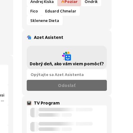
Andrej Kiska
Poziar
Ondrik
Fico
Eduard Chmelar
Sklenene Dieta
Azet Asistent
Dobrý deň, ako vám viem pomôcť?
Odoslať
esi
 z
TV Program