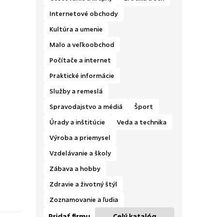
Internetové obchody
Kultúra a umenie
Malo a veľkoobchod
Počítače a internet
Praktické informácie
Služby a remeslá
Spravodajstvo a médiá
Šport
Úrady a inštitúcie
Veda a technika
Výroba a priemysel
Vzdelávanie a školy
Zábava a hobby
Zdravie a životný štýl
Zoznamovanie a ľudia
Pridať firmu
Celý katalóg