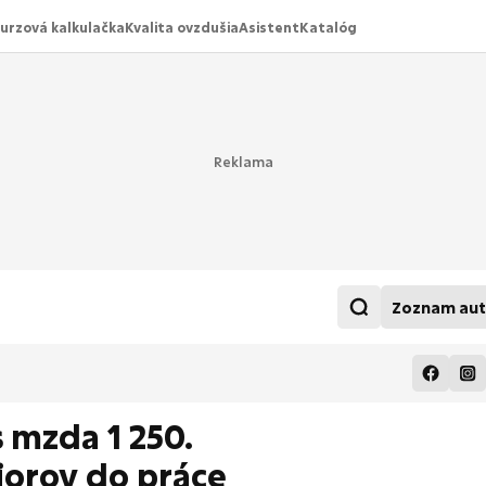
urzová kalkulačka
Kvalita ovzdušia
Asistent
Katalóg
Zoznam aut
 mzda 1 250.
niorov do práce