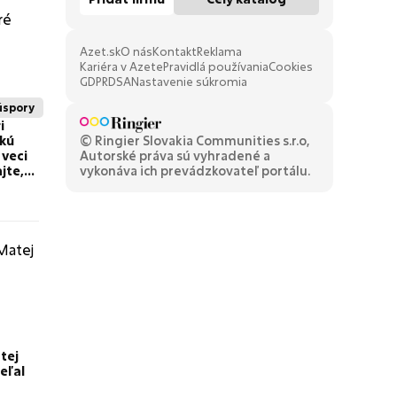
Azet.sk
O nás
Kontakt
Reklama
Kariéra v Azete
Pravidlá používania
Cookies
GDPR
DSA
Nastavenie súkromia
úspory
i
ľkú
© Ringier Slovakia Communities s.r.o,
 veci
Autorské práva sú vyhradené a
jte,
vykonáva ich prevádzkovateľ portálu.
k
tej
eľal