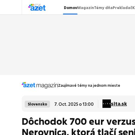
Domov
Magazín
Témy dňa
Prekladač
K
Zaujímavé témy na jednom mieste
sita.sk
7. Oct. 2025 o 13:00
Slovensko
Dôchodok 700 eur verzus
Nerovnica, ktorá tlačí se