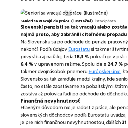
Seniori sa vracajú do práce. (ilustračné)
istockphoto
Slovenskí penzisti sa tak vracajú alebo zostá
najmä preto, aby zabránili citeľnému prepadu
Na Slovensku sa po odchode do penzie pracovný
nekončí. Podľa údajov
Eurostatu
si takmer štvrti
privyrába aj naďalej, teda
18,3 %
pokračuje v práci
6,4 %
v upravenom režime. Spolu ide
o 24,7 %
pe
takmer dvojnásobok priemeru
Európskej únie
, k
Slovensko sa tak zaraďuje medzi krajiny, kde senior
často, no stále zaostávame za pobaltskými štátm
zostáva až polovica ľudí po odchode do dôchodku
Finančná nevyhnutnosť
Hlavným dôvodom nie je radosť z práce, ale peni
slovenských dôchodcov podľa Eurostatu uvádza, ž
je pre nich finančnou nevyhnutnosťou, ďalších
31