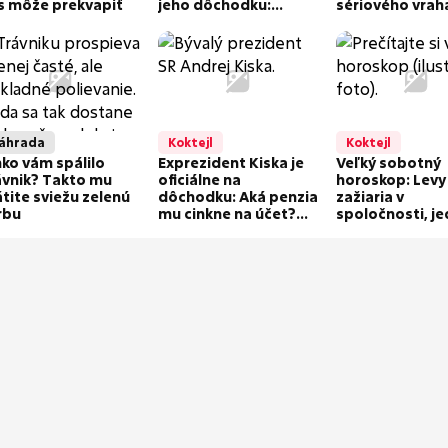
s môže prekvapiť
jeho dôchodku:
sériového vrah
Penzia nedosahovala
Ondreja Riga:
ani... A dokázal toho
ho robilo extr
toľko!
nebezpečným!
áhrada
Koktejl
Koktejl
nko vám spálilo
Exprezident Kiska je
Veľký sobotný
ávnik? Takto mu
oficiálne na
horoskop: Levy
átite sviežu zelenú
dôchodku: Aká penzia
zažiaria v
rbu
mu cinkne na účet?
spoločnosti, j
Nemám dôvod ju tajiť
znamenie si mu
pozor na skryt
napätie!