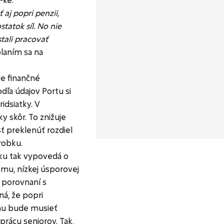
 aj popri penzii,
tatok síl. No nie
stali pracovať
laním sa na
je finančné
ľa údajov Portu si
idsiatky. V
y skôr. To znižuje
ť preklenúť rozdiel
robku.
ku tak vypovedá o
u, nízkej úsporovej
v porovnaní s
á, že popri
u bude musieť
prácu seniorov. Tak,