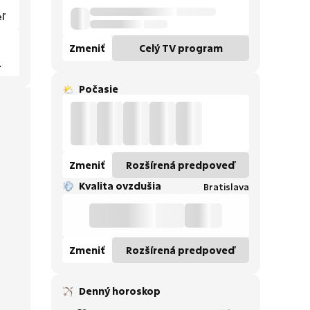
eľ
Zmeniť
Celý TV program
Počasie
Zmeniť
Rozšírená predpoveď
Kvalita ovzdušia
Bratislava
Zmeniť
Rozšírená predpoveď
Denný horoskop