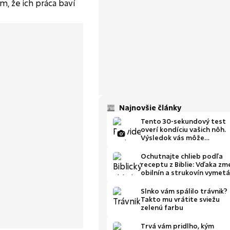
m, že ich práca baví
Najnovšie články
Tento 30-sekundový test
overí kondíciu vašich nôh.
Výsledok vás môže
prekvapiť
Ochutnajte chlieb podľa
receptu z Biblie: Vďaka zm
obilnín a strukovín vymetá
čriev toxíny
Slnko vám spálilo trávnik?
Takto mu vrátite sviežu
zelenú farbu
Trvá vám pridlho, kým