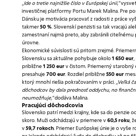
„Ide o tretie najnižšie číslo v Európskej únii,“
vysvetľ
investičnej platformy Portu Marek Malina. Pre po
Dánsku je motivácia pracovať z radosti z práce v
takmer
50 %
. Slovenskí penzisti sa tak vracajú al
zamestnaní najmä preto, aby zabránili citeľnému
úrovne.
Ekonomické súvislosti sú pritom zrejmé. Prieme
Slovensku sa aktuálne pohybuje okolo
1 650 eur
,
približne
1 250 eur
v čistom. Priemerný starobný
presahuje
700 eur
. Rozdiel približne
550 eur
mesa
ktorý mnohí riešia pokračovaním v práci.
„Veľká č
dôchodcov by dala prednosť oddychu, no finančná
neumožňuje,“
dodáva Malina.
Pracujúci dôchodcovia
Slovensko patrí medzi krajiny, kde sa do penzie o
skoro. Muži odchádzajú v priemere v
60,5 roku
, 
v
59,7 rokoch
. Priemer Európskej únie je o vyše r
na Islande odchádzajú ľudia do dôchodku až po 65