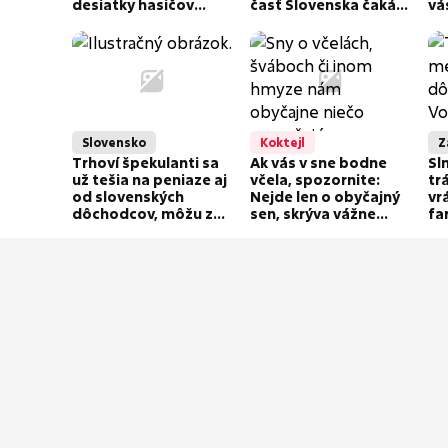
desiatky hasičov
časť Slovenska čaká
vá
bojovali s plameňmi
chladné prekvapenie!
do rána!
Slovensko
Koktejl
Z
Trhoví špekulanti sa
Ak vás v sne bodne
Sl
už tešia na peniaze aj
včela, spozornite:
tr
od slovenských
Nejde len o obyčajný
vr
dôchodcov, môžu za
sen, skrýva vážne
fa
to uhlíkové odpustky
varovanie! A čo
ostatné chrobáky?