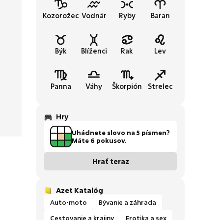
Kozorožec
Vodnár
Ryby
Baran
Býk
Blíženci
Rak
Lev
Panna
Váhy
Škorpión
Strelec
Hry
Uhádnete slovo na 5 písmen?
Máte 6 pokusov.
Hrať teraz
Azet Katalóg
Auto-moto
Bývanie a záhrada
Cestovanie a krajiny
Erotika a sex