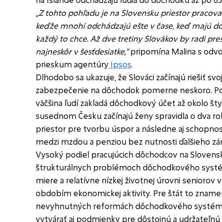
„Z tohto pohľadu je na Slovensku priestor pracovať
keďže mnohí odchádzajú ešte v čase, keď majú dos
každý to chce. Až dve tretiny Slovákov by radi pre
najneskôr v šesťdesiatke,“
pripomína Malina s odvo
prieskum agentúry
Ipsos
.
Dlhodobo sa ukazuje, že Slováci začínajú riešiť svo
zabezpečenie na dôchodok pomerne neskoro. Pod
väčšina ľudí zakladá dôchodkový účet až okolo štyr
susednom Česku začínajú ženy spravidla o dva rok
priestor pre tvorbu úspor a následne aj schopnos
medzi mzdou a penziou bez nutnosti ďalšieho zá
Vysoký podiel pracujúcich dôchodcov na Slovens
štrukturálnych problémoch dôchodkového systém
miere a relatívne nízkej životnej úrovni seniorov 
obdobím ekonomickej aktivity. Pre štát to znamen
nevyhnutných reformách dôchodkového systém
vytvárať aj podmienky pre dôstojnú a udržateľnú 