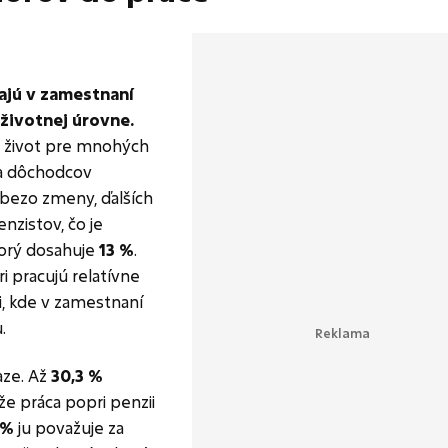
vajú v zamestnaní
 životnej úrovne.
 život pre mnohých
na dôchodcov
 bezo zmeny, ďalších
nzistov, čo je
torý dosahuje
13 %
.
i pracujú relatívne
i, kde v zamestnaní
.
aze. Až
30,3 %
e práca popri penzii
 %
ju považuje za