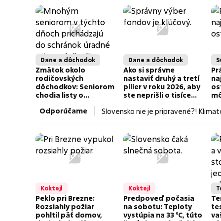
Dane a dôchodok
Dane a dôchodok
S
Zmätok okolo
Ako si správne
Pr
rodičovských
nastaviť druhý a tretí
na
dôchodkov: Seniorom
pilier v roku 2026, aby
os
chodia listy o
ste neprišli o tisíce
mô
zamietnutí. Čo robiť a
eur?
ti
Odporúčame
Slovensko nie je pripravené?! Klima
kedy prídu 2 % z
ta
dane?
vý
vydržíme
Koktejl
Koktejl
T
Peklo pri Brezne:
Predpoveď počasia
Te
Rozsiahly požiar
na sobotu: Teploty
te
pohltil päť domov,
vystúpia na 33 °C, túto
va