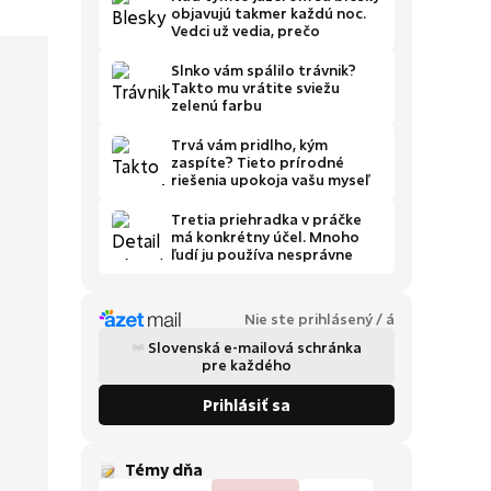
objavujú takmer každú noc.
Vedci už vedia, prečo
Slnko vám spálilo trávnik?
Takto mu vrátite sviežu
zelenú farbu
Trvá vám pridlho, kým
zaspíte? Tieto prírodné
riešenia upokoja vašu myseľ
Tretia priehradka v práčke
má konkrétny účel. Mnoho
ľudí ju používa nesprávne
Nie ste prihlásený / á
Slovenská e-mailová schránka
pre každého
Prihlásiť sa
Témy dňa