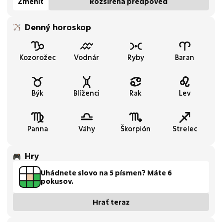
Zmeniť
Rozšírená predpoveď
Denný horoskop
Kozorožec
Vodnár
Ryby
Baran
Býk
Blíženci
Rak
Lev
Panna
Váhy
Škorpión
Strelec
Hry
Uhádnete slovo na 5 písmen? Máte 6
pokusov.
Hrať teraz