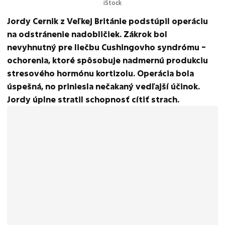
iStock
Jordy Cernik z Veľkej Británie podstúpil operáciu
na odstránenie nadobličiek. Zákrok bol
nevyhnutný pre liečbu Cushingovho syndrómu –
ochorenia, ktoré spôsobuje nadmernú produkciu
stresového hormónu kortizolu. Operácia bola
úspešná, no priniesla nečakaný vedľajší účinok.
Jordy úplne stratil schopnosť cítiť strach.