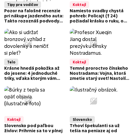
Tipy pre vodičov
Koktejl
Pozor na falošné recenzie
Namiesto svadby chystá
pri nákupe jazdeného auta:
pohreb: Policajt († 24)
Takto rozoznáš podvody
požiadal krásku o ruku, o
na internete
pár hodín za ňu položil
život!
Telo
Koktejl
Krásne hnedá pokožka až
Temné proroctvo čínskeho
do jesene: 4 jednoduché
Nostradama: Vojna, ktorá
triky, vďaka ktorým vám
zmetie starý svet! Nastolí
letné opálenie tak skoro
nový poriadok?
nezmizne
Koktejl
Slovensko
Slovensko pod paľbou
Trhoví špekulanti sa už
živlov: Prihrnie sa to v plnej
tešia na peniaze aj od