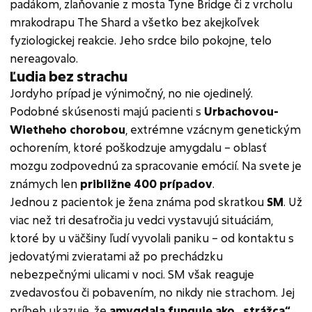
padákom, zlaňovanie z mosta Tyne Bridge či z vrcholu
mrakodrapu The Shard a všetko bez akejkoľvek
fyziologickej reakcie. Jeho srdce bilo pokojne, telo
nereagovalo.
Ľudia bez strachu
Jordyho prípad je výnimočný, no nie ojedinelý.
Podobné skúsenosti majú pacienti s
Urbachovou-
Wietheho chorobou
, extrémne vzácnym genetickým
ochorením, ktoré poškodzuje amygdalu – oblasť
mozgu zodpovednú za spracovanie emócií. Na svete je
známych len
približne 400 prípadov
.
Jednou z pacientok je žena známa pod skratkou
SM
. Už
viac než tri desaťročia ju vedci vystavujú situáciám,
ktoré by u väčšiny ľudí vyvolali paniku – od kontaktu s
jedovatými zvieratami až po prechádzku
nebezpečnými ulicami v noci. SM však reaguje
zvedavosťou či pobavením, no nikdy nie strachom. Jej
príbeh ukazuje, že
amygdala funguje ako „strážca“