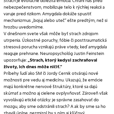
Strach je evolučne dôležitá emócia. Chráni nás pred
nebezpečenstvom, mobilizuje telo k rýchlej reakcii a
varuje pred rizikom. Amygdala dokáže spustiť
mechanizmus „bojuj alebo uteč“ ešte predtým, než si
hrozbu uvedomíme.
V dnešnom svete však môže byť strach zdrojom
utrpenia. Úzkostné poruchy, fóbie či posttraumatická
stresová porucha vznikajú práve vtedy, keď amygdala
reaguje prehnane. Neuropsychológ Justin Feinstein
upozorňuje:
„Strach, ktorý kedysi zachraňoval
životy, ich dnes môže ničiť.“
Príbehy ľudí ako SM či Jordy Cernik otvárajú nové
možnosti pre vedu aj medicínu. Ukazujú, že emócie
majú konkrétne nervové štruktúry, ktoré sa dajú
skúmať a možno aj cielene ovplyvňovať. Zároveň však
vyvolávajú etické otázky: je správne zasahovať do
mozgu, aby sme odstránili strach? A ak by sme sa ho
zbavili úplne, nezmizol by s ním aj kľúčový