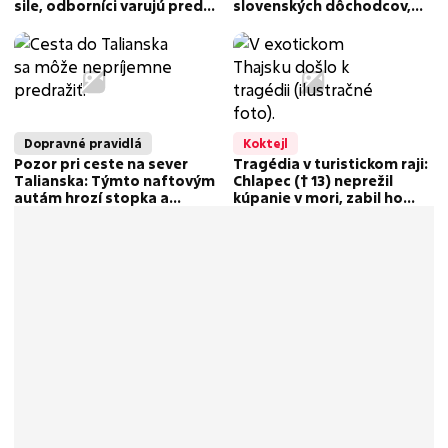
sile, odborníci varujú pred
slovenských dôchodcov,
škodami!
môžu za to uhlíkové
odpustky
Dopravné pravidlá
Koktejl
Pozor pri ceste na sever
Tragédia v turistickom raji:
Talianska: Týmto naftovým
Chlapec († 13) neprežil
autám hrozí stopka a
kúpanie v mori, zabil ho
mastná pokuta!
JEDOVATÝ tvor!