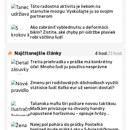
Táto radostná aktivita je liekom na
starnutie mozgu: Vyskúšajte ju so svojím
partnerom
Ako zabrániť vyblednutiu a deformácii
bikín? Zistite, aké chyby pri údržbe plaviek
robí väčšina ľudí
Najčítanejšie články
4
hod.
72
hod.
Tretia priehradka v práčke má konkrétny
účel. Mnoho ľudí ju používa nesprávne
Zmenu pri rodičovských dôchodkoch využili
státisíce ľudí: Koľko eur už seniori dostali?
Talianska mafia šíri požiare novou taktikou.
Mačkám priväzuje na chvosty handry
napustené horľavinou – opisuje hrôzy
veliteľ hasičov
Nalej pol pohára do práčky. Posteľná
bielizeň bude mäkká ako v 5-hviezdičkovom