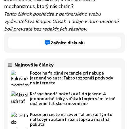
mechanizmus, ktorý nás chráni?
Tento článok pochádza z partnerského webu
vydavateľstva Ringier. Obsah a údaje v ňom uvedené
boli prevzaté bez redakčných zásahov.
Začnite diskusiu
Najnovšie články
Pozor na falošné recenzie pri nákupe
jazdeného auta: Takto rozoznáš podvody
na internete
Krásne hnedá pokožka až do jesene: 4
jednoduché triky, vďaka ktorým vám letné
opálenie tak skoro nezmizne
Pozor pri ceste na sever Talianska: Týmto
naftovým autám hrozí stopka a mastná
pokuta!