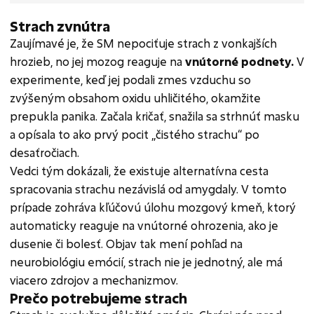
Strach zvnútra
Zaujímavé je, že SM nepociťuje strach z vonkajších
hrozieb, no jej mozog reaguje na
vnútorné podnety.
V
experimente, keď jej podali zmes vzduchu so
zvýšeným obsahom oxidu uhličitého, okamžite
prepukla panika. Začala kričať, snažila sa strhnúť masku
a opísala to ako prvý pocit „čistého strachu“ po
desaťročiach.
Vedci tým dokázali, že existuje alternatívna cesta
spracovania strachu nezávislá od amygdaly. V tomto
prípade zohráva kľúčovú úlohu mozgový kmeň, ktorý
automaticky reaguje na vnútorné ohrozenia, ako je
dusenie či bolesť. Objav tak mení pohľad na
neurobiológiu emócií, strach nie je jednotný, ale má
viacero zdrojov a mechanizmov.
Prečo potrebujeme strach