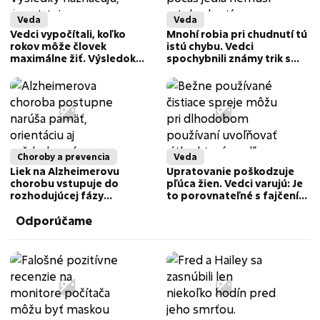
Veda
Veda
Vedci vypočítali, koľko
Mnohí robia pri chudnutí tú
rokov môže človek
istú chybu. Vedci
maximálne žiť. Výsledok
spochybnili známy trik s
prekvapil
vodou
Choroby a prevencia
Veda
Liek na Alzheimerovu
Upratovanie poškodzuje
chorobu vstupuje do
pľúca žien. Vedci varujú: Je
rozhodujúcej fázy
to porovnateľné s fajčením
testovania. Vedci veria, že
20 cigariet denne
Odporúčame
by mohol zabrániť
demencii ešte pred prvými
príznakmi