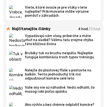
Viete, ktoré ovocie je pre vtáky v lete
najlepšie? Prikrmovanie môže výrazne
pomôcť v záhradách
Najčítanejšie články
4
hod.
72
hod.
Vypadávajú vám vlasy, priberáte a máte
chuť na sladké? Vášmu telu zrejme chýba
táto kľúčová živina
Brušáky tuk na bruchu nespália. Najlepšie
funguje kombinácia troch typov tréningu
Nalejte do plastovej fľaše a postavte na
balkón. Tento jednoduchý trik má
odpudzovať komáre celé leto
Vaše sny nie sú náhodné. Vedci odhalili, čo
mozog robí počas spánku
Ako rýchlo a bez chémie odplašiť komáre?