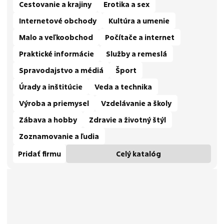
Cestovanie a krajiny
Erotika a sex
Internetové obchody
Kultúra a umenie
Malo a veľkoobchod
Počítače a internet
Praktické informácie
Služby a remeslá
Spravodajstvo a médiá
Šport
Úrady a inštitúcie
Veda a technika
Výroba a priemysel
Vzdelávanie a školy
Zábava a hobby
Zdravie a životný štýl
Zoznamovanie a ľudia
Pridať firmu
Celý katalóg