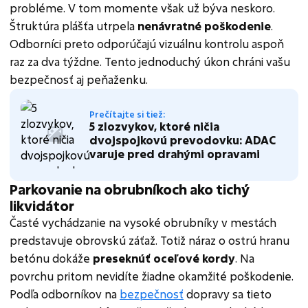
probléme. V tom momente však už býva neskoro.
Štruktúra plášťa utrpela
nenávratné poškodenie
.
Odborníci preto odporúčajú vizuálnu kontrolu aspoň
raz za dva týždne. Tento jednoduchý úkon chráni vašu
bezpečnosť aj peňaženku.
Prečítajte si tiež:
5 zlozvykov, ktoré ničia
dvojspojkovú prevodovku: ADAC
varuje pred drahými opravami
Parkovanie na obrubníkoch ako tichý
likvidátor
Časté vychádzanie na vysoké obrubníky v mestách
predstavuje obrovskú záťaž. Totiž náraz o ostrú hranu
betónu dokáže
preseknúť oceľové kordy
. Na
povrchu pritom nevidíte žiadne okamžité poškodenie.
Podľa odborníkov na
bezpečnosť
dopravy sa tieto