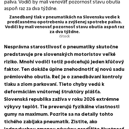
Zanedbaný tlak v pneumatikách na Slovensku vedie k
predčasnému opotrebeniu a zvýšenej spotrebe paliva.
Vodiči by mali venovať pozornosť stavu obutia aspoň raz
za dva týždne.
iStock
Nesprávna starostlivosť o pneumatiky skutočne
predstavuje pre slovenských motoristov veľké
riziko. Mnohí vodiči totiž podceňujú jeden kľúčový
faktor. Ten dokáže úplne znehodnotiť aj novú sadu
prémiového obutia. Reč je o zanedbávaní kontroly
tlaku a zlom parkovaní. Tieto chyby vedú k
deformáciám vnútornej štruktúry plášťa.
Slovenská republika zažíva v roku 2026 extrémne
výkyvy teplôt. Tie preverujú fyzikálne vlastnosti
gumy na maximum. Pozrite sa na detaily tohto
tichého zabijaka pneumatík. Zistite, ako
jednoduchou zmenou návykov predĺžite životnosť