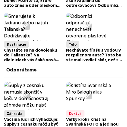
búrke: Pozrite sa, ktoré
ako kvapalina do
auto znesie úder bleskom
ostrekovačov? Odborníci
lepšie
varujú pred katastrofou
Destinácie
Telo
Chystáte sa na dovolenku
Nechávate fľašu s vodou v
do Talianska? Na
rozpálenom aute? Toto by
diaľniciach vás čaká nová
ste mali vedieť skôr, než sa
nočná mora kvôli
napijete
Odporúčame
bezohľadným vodičom
Záhrada
Koktejl
Väčšina ľudí ich vyhadzuje:
Veľký krok? Kristína
Šupky z cesnaku môžu byť
Svarinská FOTO a jedinou