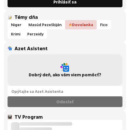
Prihlásiť sa
Témy dňa
Niger
Masúd Pezeškiján
Dovolenka
Fico
Krimi
Perzeidy
Azet Asistent
Dobrý deň, ako vám viem pomôcť?
Odoslať
TV Program