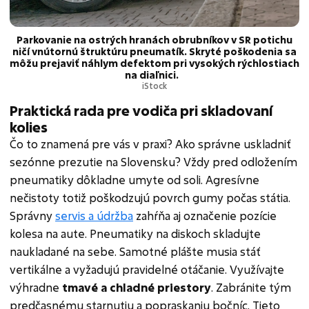
Parkovanie na ostrých hranách obrubníkov v SR potichu
ničí vnútornú štruktúru pneumatík. Skryté poškodenia sa
môžu prejaviť náhlym defektom pri vysokých rýchlostiach
na diaľnici.
iStock
Praktická rada pre vodiča pri skladovaní
kolies
Čo to znamená pre vás v praxi? Ako správne uskladniť
sezónne prezutie na Slovensku? Vždy pred odložením
pneumatiky dôkladne umyte od soli. Agresívne
nečistoty totiž poškodzujú povrch gumy počas státia.
Správny
servis a údržba
zahŕňa aj označenie pozície
kolesa na aute. Pneumatiky na diskoch skladujte
naukladané na sebe. Samotné plášte musia stáť
vertikálne a vyžadujú pravidelné otáčanie. Využívajte
výhradne
tmavé a chladné priestory
. Zabránite tým
predčasnému starnutiu a popraskaniu bočníc. Tieto