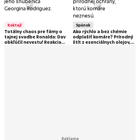
Koktejl
Spánok
Totálny chaos pre fámy o
Ako rýchlo a bez chémie
tajnej svadbe Ronalda: Dav
odplašiť komáre? Prírodný
obkľúčil nevestu! Reakcia
štít z esenciálnych olejov,
futbalistu hovorí za všetko
ktorý neznesú