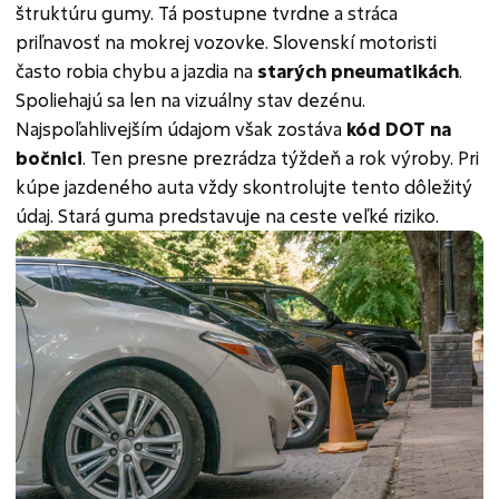
štruktúru gumy. Tá postupne tvrdne a stráca
priľnavosť na mokrej vozovke. Slovenskí motoristi
často robia chybu a jazdia na
starých pneumatikách
.
Spoliehajú sa len na vizuálny stav dezénu.
Najspoľahlivejším údajom však zostáva
kód DOT na
bočnici
. Ten presne prezrádza týždeň a rok výroby. Pri
kúpe jazdeného auta vždy skontrolujte tento dôležitý
údaj. Stará guma predstavuje na ceste veľké riziko.