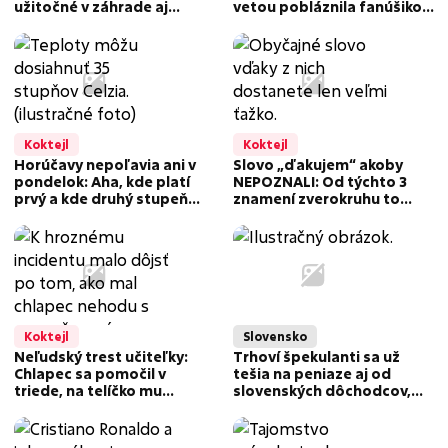
užitočné v záhrade aj
vetou pobláznila fanúšikov:
domácnosti
Gratulácie sa len hrnú!
Koktejl
Koktejl
Horúčavy nepoľavia ani v
Slovo „ďakujem“ akoby
pondelok: Aha, kde platí
NEPOZNALI: Od týchto 3
prvý a kde druhý stupeň
znamení zverokruhu to
výstrahy!
čakáte márne! Je lepšie
medzi ne nepatriť
Koktejl
Slovensko
Neľudský trest učiteľky:
Trhoví špekulanti sa už
Chlapec sa pomočil v
tešia na peniaze aj od
triede, na telíčko mu
slovenských dôchodcov,
priložila žeravú čepeľ noža!
môžu za to uhlíkové
odpustky