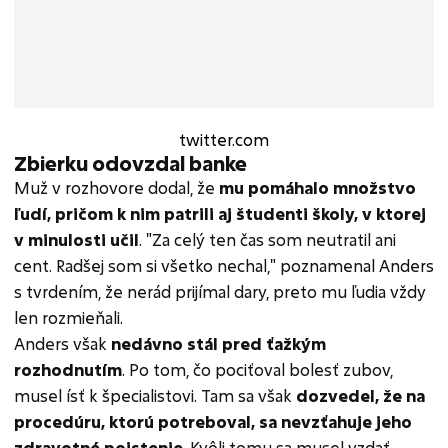
twitter.com
Zbierku odovzdal banke
Muž v rozhovore dodal, že
mu pomáhalo množstvo
ľudí, pričom k nim patrili aj študenti školy, v ktorej
v minulosti učil
. "Za celý ten čas som neutratil ani
cent. Radšej som si všetko nechal," poznamenal Anders
s tvrdením, že nerád prijímal dary, preto mu ľudia vždy
len rozmieňali.
Anders však
nedávno stál pred ťažkým
rozhodnutím
. Po tom, čo pociťoval bolesť zubov,
musel ísť k špecialistovi. Tam sa však
dozvedel, že na
procedúru, ktorú potreboval, sa nevzťahuje jeho
zdravotné poistenie
. Kvôli tomu sa musel vzdať