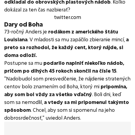
odkladal do obrovských plastových nádob
. Koľko
dokázal za ten čas nazbierať?
twitter.com
Dary od Boha
73-ročný Anders je
rodákom z amerického štátu
Louisiana
. V mladosti sa mu zapáčilo zbieranie mincí,
a
preto sa rozhodol, že každý cent, ktorý nájde, si
doma odloží.
Postupne sa mu
podarilo naplniť niekoľko nádob,
pričom po dlhých 45 rokoch skončil na čísle 15
.
"Nadobudol som presvedčenie, že nájdenie stratených
centov bolo znamením od Boha, ktorý mi
pripomína,
aby som bol vždy za všetko vďačný
. Boli dni, keď
som sa nemodlil,
a vtedy sa mi pripomenul takýmto
spôsobom
. Chcel, aby som si spomenul na jeho
dobrosrdečnosť," uviedol Anders.