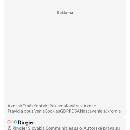
Azet.sk
O nás
Kontakt
Reklama
Kariéra v Azete
Pravidlá používania
Cookies
GDPR
DSA
Nastavenie súkromia
© Ringier Slovakia Communities s.r.o, Autorské práva sú