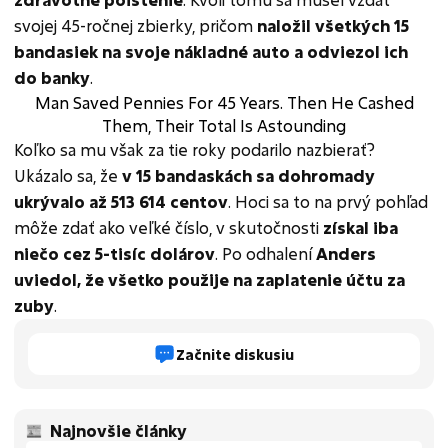
svojej 45-ročnej zbierky, pričom
naložil všetkých 15
bandasiek na svoje nákladné auto a odviezol ich
do banky
.
Man Saved Pennies For 45 Years. Then He Cashed
Them, Their Total Is Astounding
Koľko sa mu však za tie roky podarilo nazbierať?
Ukázalo sa, že
v 15 bandaskách sa dohromady
ukrývalo až 513 614 centov
. Hoci sa to na prvý pohľad
môže zdať ako veľké číslo, v skutočnosti
získal iba
niečo cez 5-tisíc dolárov
. Po odhalení
Anders
uviedol, že všetko použije na zaplatenie účtu za
zuby
.
Začnite diskusiu
Najnovšie články