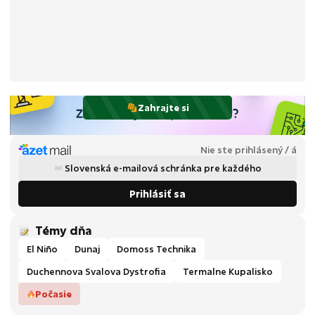
Zahrajte si
Nie ste prihlásený / á
Slovenská e-mailová schránka pre každého
Prihlásiť sa
Témy dňa
El Niño
Dunaj
Domoss Technika
Duchennova Svalova Dystrofia
Termalne Kupalisko
Počasie