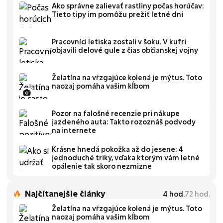
Ako správne zalievať rastliny počas horúčav:
Tieto tipy im pomôžu prežiť letné dni
Pracovníci letiska zostali v šoku. V kufri
objavili delové gule z čias občianskej vojny
Želatína na vŕzgajúce kolená je mýtus. Toto
naozaj pomáha vašim kĺbom
Pozor na falošné recenzie pri nákupe
jazdeného auta: Takto rozoznáš podvody
na internete
Krásne hnedá pokožka až do jesene: 4
jednoduché triky, vďaka ktorým vám letné
opálenie tak skoro nezmizne
Najčítanejšie články
4
hod.
72
hod.
Želatína na vŕzgajúce kolená je mýtus. Toto
naozaj pomáha vašim kĺbom