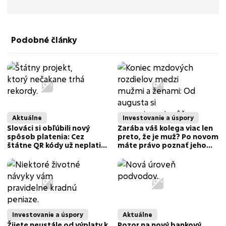
Podobné články
Aktuálne
Investovanie a úspory
Slováci si obľúbili nový
Zarába váš kolega viac len
spôsob platenia: Cez
preto, že je muž? Po novom
štátne QR kódy už neplatia
máte právo poznať jeho
len drobné nákupy
plat a žiadať peniaze
Investovanie a úspory
Aktuálne
Žijete neustále od výplaty k
Pozor na nový bankový