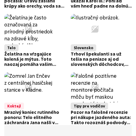
počasia: Oravu zasiahli
ukázal Karol III.: Pohľad
krúpy ako orechy, voda sa
vám hneď padne na dolnú
valila po ceste!
časť jeho tela!
Telo
Slovensko
Želatína na vŕzgajúce
Trhoví špekulanti sa už
kolená je mýtus. Toto
tešia na peniaze aj od
naozaj pomáha vašim
slovenských dôchodcov,
kĺbom
môžu za to uhlíkové
odpustky
Koktejl
Tipy pre vodičov
Mrazivý koniec rutinného
Pozor na falošné recenzie
ponoru: Telo elitného
pri nákupe jazdeného auta:
záchranára Jana našli v
Takto rozoznáš podvody
hĺbke 186 metrov!
na internete