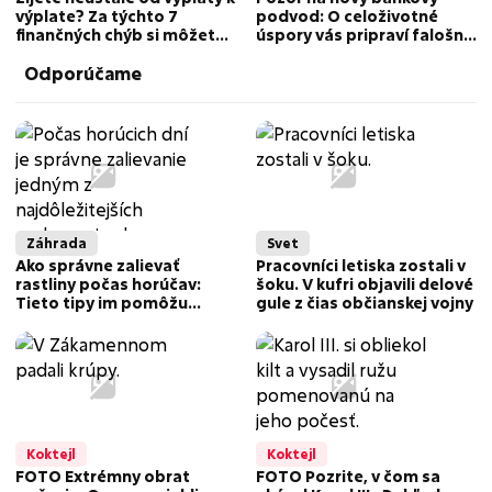
výplate? Za týchto 7
podvod: O celoživotné
finančných chýb si môžete
úspory vás pripraví falošný
nevedomky sami
kuriér
Odporúčame
Záhrada
Svet
Ako správne zalievať
Pracovníci letiska zostali v
rastliny počas horúčav:
šoku. V kufri objavili delové
Tieto tipy im pomôžu
gule z čias občianskej vojny
prežiť letné dni
Koktejl
Koktejl
FOTO Extrémny obrat
FOTO Pozrite, v čom sa