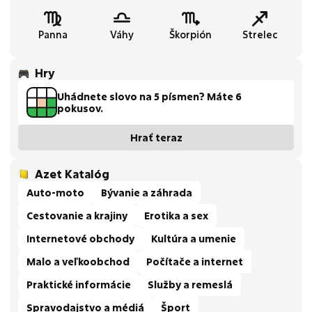
Panna
Váhy
Škorpión
Strelec
Hry
Uhádnete slovo na 5 písmen? Máte 6
pokusov.
Hrať teraz
Azet Katalóg
Auto-moto
Bývanie a záhrada
Cestovanie a krajiny
Erotika a sex
Internetové obchody
Kultúra a umenie
Malo a veľkoobchod
Počítače a internet
Praktické informácie
Služby a remeslá
Spravodajstvo a médiá
Šport