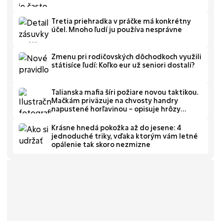
Tretia priehradka v práčke má konkrétny
účel. Mnoho ľudí ju používa nesprávne
Zmenu pri rodičovských dôchodkoch využili
státisíce ľudí: Koľko eur už seniori dostali?
Talianska mafia šíri požiare novou taktikou.
Mačkám priväzuje na chvosty handry
napustené horľavinou – opisuje hrôzy
veliteľ hasičov
Krásne hnedá pokožka až do jesene: 4
jednoduché triky, vďaka ktorým vám letné
opálenie tak skoro nezmizne