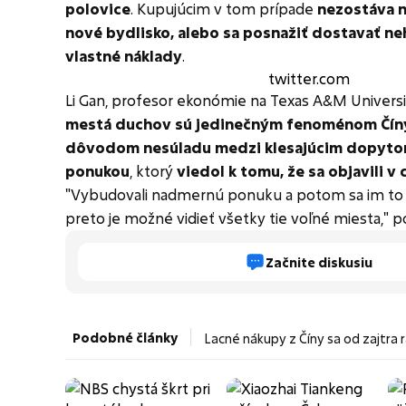
polovice
. Kupujúcim v tom prípade
nezostáva n
nové bydlisko, alebo sa posnažiť dostavať ne
vlastné náklady
.
twitter.com
Li Gan, profesor ekonómie na Texas A&M Universi
mestá duchov sú jedinečným fenoménom Čín
dôvodom nesúladu medzi klesajúcim dopyt
ponukou
, ktorý
viedol k tomu, že sa objavili v c
"Vybudovali nadmernú ponuku a potom sa im to 
preto je možné vidieť všetky tie voľné miesta," p
Začnite diskusiu
Podobné články
Lacné nákupy z Číny sa od zajtra 