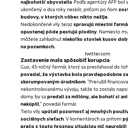
najbohatší obyvatelia
. Podľa agentúry AFP bol 
ukončený o dva roky neskôr, pričom po ňom
zos
budovy, v ktorých vôbec nikto nežije
.
Nedokončené vily teraz
spravujú miestni farmári
opustenej pôde pestujú plodiny
. Namiesto mu
môžete zahliadnuť
niekoľko stoviek kusov doby
na pozemkoch.
twitter.com
Zastavenie mala spôsobiť korupcia
Guo, 45-ročný farmár, ktorý sa presťahoval do t
povedal, že výstavba bola pravdepodobne za
skorumpovaným úradníkom
. "Prerušili financova
nekontrolovanému vývoju, takže to zostalo napol
domy by sa
predali za milióny, ale bohatí si an
nekúpili
," povedal farmár.
Tieto vily
upútali pozornosť aj mnohých použí
sociálnych sieťach
. V komentároch sa pritom
pý
prečo s touto hroznou situáciou nič neurobili