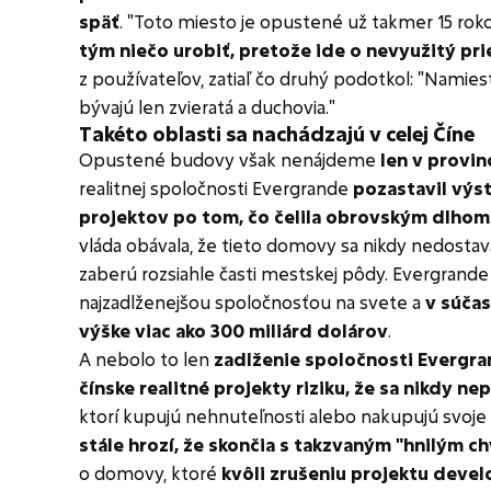
späť
. "Toto miesto je opustené už takmer 15 rok
tým niečo urobiť, pretože ide o nevyužitý pri
z používateľov, zatiaľ čo druhý podotkol: "Namies
bývajú len zvieratá a duchovia."
Takéto oblasti sa nachádzajú v celej Číne
Opustené budovy však nenájdeme
len v provinc
realitnej spoločnosti Evergrande
pozastavil vý
projektov po tom, čo čelila obrovským dlhom
vláda obávala, že tieto domovy sa nikdy nedostav
zaberú rozsiahle časti mestskej pôdy. Evergrande
najzadlženejšou spoločnosťou na svete a
v súčas
výške viac ako 300 miliárd dolárov
.
A nebolo to len
zadlženie spoločnosti Evergra
čínske realitné projekty riziku, že sa nikdy ne
ktorí kupujú nehnuteľnosti alebo nakupujú svoje
stále hrozí, že skončia s takzvaným "hnilým 
o domovy, ktoré
kvôli zrušeniu projektu develo