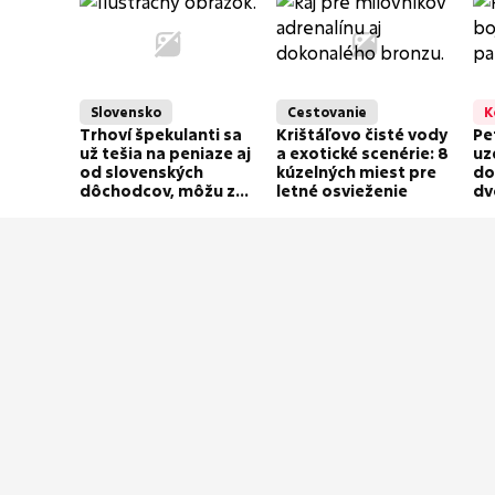
tra
Slovensko
Cestovanie
K
Trhoví špekulanti sa
Krištáľovo čisté vody
Pe
už tešia na peniaze aj
a exotické scenérie: 8
uz
od slovenských
kúzelných miest pre
do
dôchodcov, môžu za
letné osvieženie
dv
to uhlíkové odpustky
o 
mo