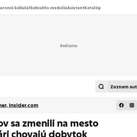
urzová kalkulačka
Kvalita ovzdušia
Asistent
Katalóg
Zoznam aut
ner, insider.com
v sa zmenili na mesto
ári chovajú dobytok