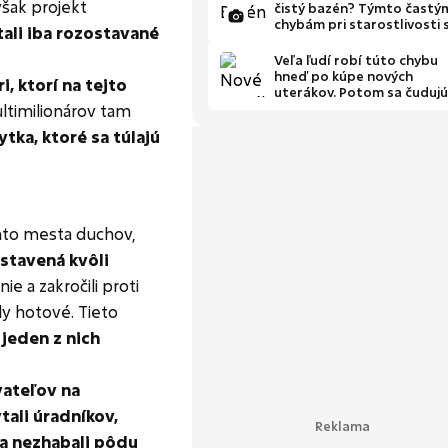
však projekt
čistý bazén? Týmto častý
chybám pri starostlivosti 
tali iba rozostavané
radšej vyhnite
Veľa ľudí robí túto chybu
hneď po kúpe nových
, ktorí na tejto
uterákov. Potom sa čudujú
že vôbec nesajú vodu
ltimilionárov tam
tka, ktoré sa túlajú
ohto mesta duchov,
stavená kvôli
nie a zakročili proti
y hotové. Tieto
i jeden z nich
vateľov na
tali úradníkov,
 a nezhabali pôdu