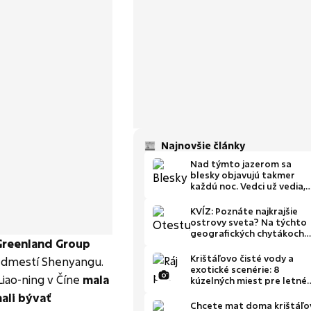
Najnovšie články
Nad týmto jazerom sa
blesky objavujú takmer
každú noc. Vedci už vedia,
prečo
KVÍZ: Poznáte najkrajšie
ostrovy sveta? Na týchto
geografických chytákoch
 Greenland Group
zlyháva väčšina ľudí
Krištáľovo čisté vody a
edmestí Shenyangu.
exotické scenérie: 8
Liao-ning v Číne
mala
kúzelných miest pre letné
osvieženie
ali bývať
Chcete mat doma krištáľo