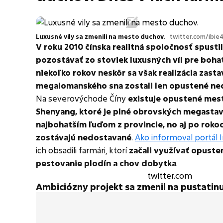
Luxusné vily sa zmenili na mesto duchov.
twitter.com/ibie
V roku 2010 čínska realitná spoločnosť spustil
pozostávať zo stoviek luxusných víl pre boha
niekoľko rokov neskôr sa však realizácia zastav
megalomanského sna zostali len opustené n
Na severovýchode Číny
existuje opustené mes
Shenyang, ktoré je plné obrovských megasta
najbohatším ľuďom z provincie, no aj po roko
zostávajú nedostavané
.
Ako informoval portál I
ich obsadili farmári, ktorí
začali využívať opust
pestovanie plodín a chov dobytka
.
twitter.com
Ambiciózny projekt sa zmenil na pustatin