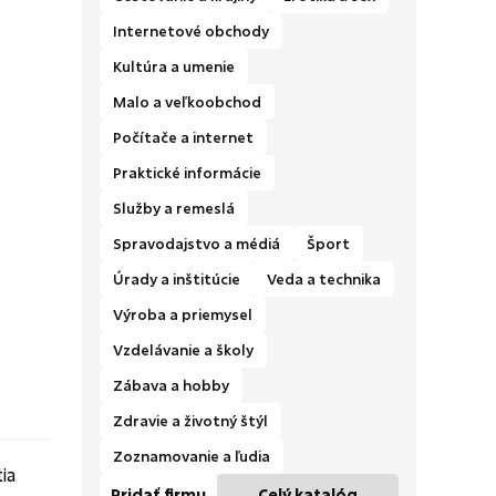
Internetové obchody
Kultúra a umenie
Malo a veľkoobchod
Počítače a internet
Praktické informácie
Služby a remeslá
Spravodajstvo a médiá
Šport
Úrady a inštitúcie
Veda a technika
Výroba a priemysel
Vzdelávanie a školy
Zábava a hobby
Zdravie a životný štýl
Zoznamovanie a ľudia
Pridať firmu
Celý katalóg