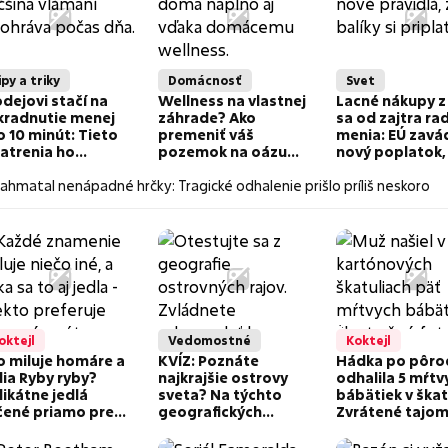
ipy a triky
Domácnosť
Svet
odejovi stačí na
Wellness na vlastnej
Lacné nákupy z
kradnutie menej
záhrade? Ako
sa od zajtra ra
o 10 minút: Tieto
premeniť váš
menia: EÚ zavá
atrenia ho
pozemok na oázu
nový poplatok,
ručene odradia
pokoja
pocíti každý
ahmatal nenápadné hrčky: Tragické odhalenie prišlo príliš neskoro
oktejl
Vedomostné
Koktejl
o miluje homáre a
KVÍZ: Poznáte
Hádka po pôro
dia Ryby ryby?
najkrajšie ostrovy
odhalila 5 mŕtv
likátne jedlá
sveta? Na týchto
bábätiek v škat
čené priamo pre
geografických
Zvrátené tajo
še znamenie
chytákoch zlyháva
pripomína mra
erokruhu: Týmto sa
väčšina ľudí
prípady z minul