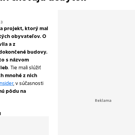
43
a projekt, ktorý mal
tých obyvateľov. O
ila a z
edokončené budovy.
to s názvom
vieb
. Tie mali slúžiť
ch mnohé z nich
nsider
, v súčasnosti
enú pôdu na
u