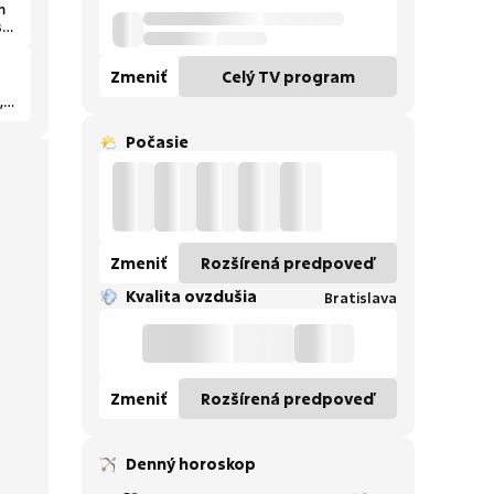
m
sa
Zmeniť
Celý TV program
,
Počasie
Zmeniť
Rozšírená predpoveď
Kvalita ovzdušia
Bratislava
Zmeniť
Rozšírená predpoveď
Denný horoskop