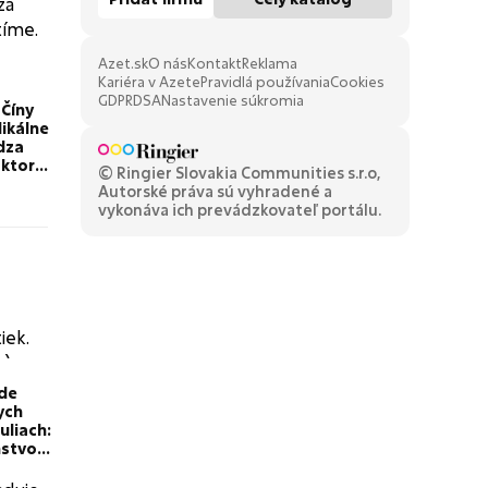
Azet.sk
O nás
Kontakt
Reklama
Kariéra v Azete
Pravidlá používania
Cookies
GDPR
DSA
Nastavenie súkromia
 Číny
dikálne
dza
 ktorý
© Ringier Slovakia Communities s.r.o,
Autorské práva sú vyhradené a
vykonáva ich prevádzkovateľ portálu.
de
ych
uliach:
mstvo
zivé
osti!