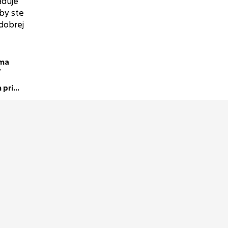
oma
ý
 pri
sa