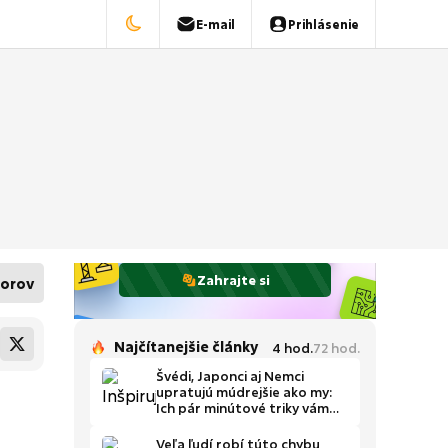
E-mail
Prihlásenie
Zahrajte si
orov
Najčítanejšie články
4
hod.
72
hod.
Švédi, Japonci aj Nemci
upratujú múdrejšie ako my:
Ich pár minútové triky vám
ušetria čas
Veľa ľudí robí túto chybu