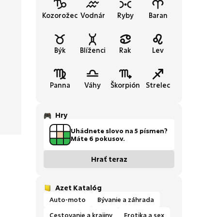
Kozorožec
Vodnár
Ryby
Baran
Býk
Blíženci
Rak
Lev
Panna
Váhy
Škorpión
Strelec
Hry
Uhádnete slovo na 5 písmen?
Máte 6 pokusov.
Hrať teraz
Azet Katalóg
Auto-moto
Bývanie a záhrada
Cestovanie a krajiny
Erotika a sex