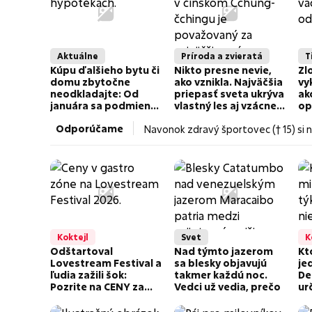
Aktuálne
Príroda a zvieratá
T
Kúpu ďalšieho bytu či
Nikto presne nevie,
Zl
domu zbytočne
ako vznikla. Najväčšia
vy
neodkladajte: Od
priepasť sveta ukrýva
ak
januára sa podmienky
vlastný les aj vzácne
op
hypoték výrazne
živočíchy
za
Odporúčame
Navonok zdravý športovec († 15) si n
sprísnia
Koktejl
Svet
K
Odštartoval
Nad týmto jazerom
Kt
Lovestream Festival a
sa blesky objavujú
je
ľudia zažili šok:
takmer každú noc.
De
Pozrite na CENY za
Vedci už vedia, prečo
ur
halušky, strapačky či
va
pirohy! FOTO
zv