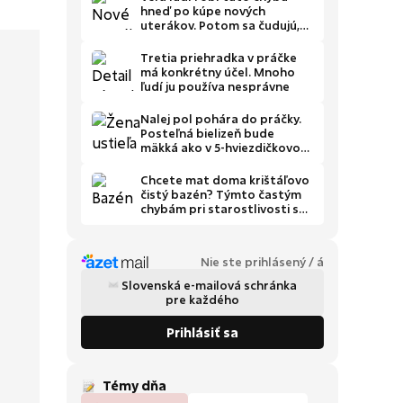
hneď po kúpe nových
uterákov. Potom sa čudujú,
že vôbec nesajú vodu
Tretia priehradka v práčke
má konkrétny účel. Mnoho
ľudí ju používa nesprávne
Nalej pol pohára do práčky.
Posteľná bielizeň bude
mäkká ako v 5-hviezdičkovom
hoteli
Chcete mat doma krištáľovo
čistý bazén? Týmto častým
chybám pri starostlivosti sa
radšej vyhnite
Nie ste prihlásený / á
Slovenská e-mailová schránka
pre každého
Prihlásiť sa
Témy dňa