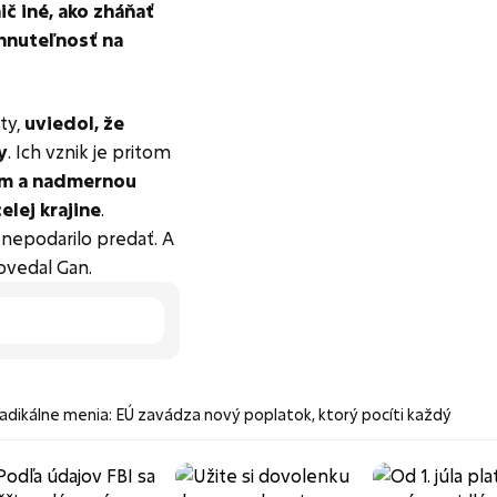
ič iné, ako zháňať
hnuteľnosť na
ty,
uviedol, že
y
. Ich vznik je pritom
om a nadmernou
elej krajine
.
nepodarilo predať. A
ovedal Gan.
radikálne menia: EÚ zavádza nový poplatok, ktorý pocíti každý