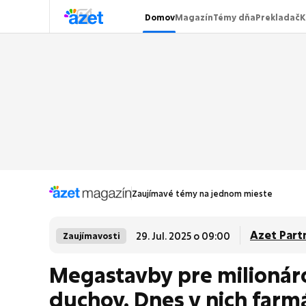
Domov
Magazín
Témy dňa
Prekladač
K
Zaujímavé témy na jednom mieste
Azet Part
29. Jul. 2025 o 09:00
Zaujímavosti
Megastavby pre milionáro
duchov. Dnes v nich farm