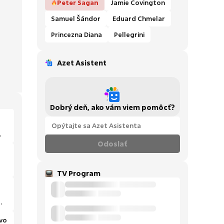
Peter Sagan
Jamie Covington
Samuel Šándor
Eduard Chmelar
Princezna Diana
Pellegrini
Azet Asistent
Dobrý deň, ako vám viem pomôcť?
Odoslať
TV Program
vo