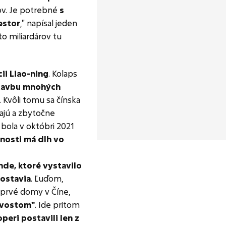
ov. Je potrebné
s
estor
," napísal jeden
to miliardárov tu
ii Liao-ning
. Kolaps
stavbu mnohých
. Kvôli tomu sa čínska
ajú a zbytočne
 bola v októbri 2021
nosti má dlh vo
nde, ktoré vystavilo
postavia
. Ľuďom,
 prvé domy v Číne,
chvostom"
. Ide pritom
peri postavili len z