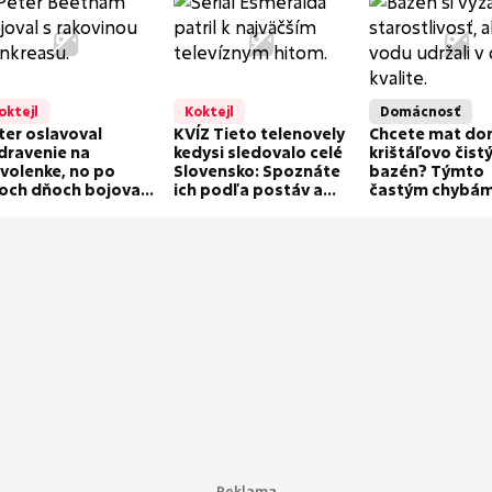
fíte do ich chutí!
oktejl
Koktejl
Domácnosť
ter oslavoval
KVÍZ Tieto telenovely
Chcete mat d
dravenie na
kedysi sledovalo celé
krištáľovo čist
volenke, no po
Slovensko: Spoznáte
bazén? Týmto
och dňoch bojoval
ich podľa postáv a
častým chybám
život: Let domov ho
príbehov?
starostlivosti 
hol zabiť!
radšej vyhnite