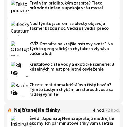
Trvá vám pridlho, kým zaspíte? Tieto
prírodné riešenia upokoja vašu myseľ
Nad týmto jazerom sa blesky objavujú
takmer každú noc. Vedci už vedia, prečo
KVÍZ: Poznáte najkrajšie ostrovy sveta? Na
týchto geografických chytákoch zlyháva
väčšina ľudí
Krištáľovo čisté vody a exotické scenérie: 8
kúzelných miest pre letné osvieženie
Chcete mat doma krištáľovo čistý bazén?
Týmto častým chybám pri starostlivosti sa
radšej vyhnite
Najčítanejšie články
4
hod.
72
hod.
Švédi, Japonci aj Nemci upratujú múdrejšie
ako my: Ich pár minútové triky vám ušetria