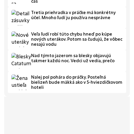
čas
Tretia priehradka v práčke má konkrétny
účel. Mnoho ľudí ju používa nesprávne
Veľa ľudí robí túto chybu hneď po kúpe
nových uterákov. Potom sa čudujú, že vôbec
nesajú vodu
Nad týmto jazerom sa blesky objavujú
takmer každú noc. Vedci už vedia, prečo
Nalej pol pohára do práčky. Posteľná
bielizeň bude mäkká ako v 5-hviezdičkovom
hoteli