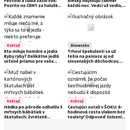
Festival a ľudia zažili šok:
blesky objavujú takmer
Pozrite na CENY za halušky,
každú noc. Vedci už vedia,
strapačky či pirohy! FOTO
prečo
Koktejl
Slovensko
Kto miluje homáre a jedia
Trhoví špekulanti sa už
Ryby ryby? Delikátne jedlá
tešia na peniaze aj od
určené priamo pre vaše
slovenských dôchodcov,
znamenie zverokruhu:
môžu za to uhlíkové
Týmto sa trafíte do ich
odpustky
chutí!
Koktejl
Koktejl
Hádka po pôrode odhalila 5
Cestujúci ostali v ŠOKU: 6-
mŕtvych bábätiek v
hodinová cesta vlakom bez
škatuliach: Zvrátené
toalety! Odpoveď železníc
tajomstvo pripomína
ich vytočila do
mrazivé prípady z
nepríčetnosti