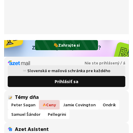
Zahrajte si
Nie ste prihlásený / á
Slovenská e-mailová schránka pre každého
Prihlásiť sa
Témy dňa
Peter Sagan
Ceny
Jamie Covington
Ondrik
Samuel Šándor
Pellegrini
Azet Asistent