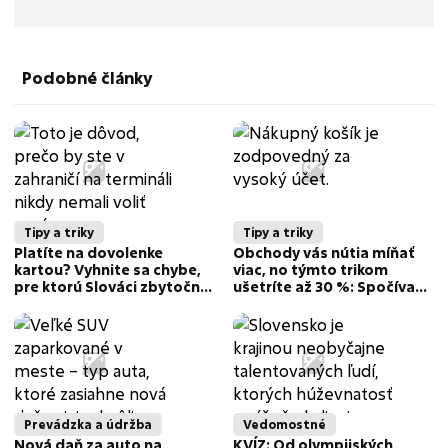
Podobné články
Tipy a triky
Tipy a triky
Platíte na dovolenke
Obchody vás nútia míňať
kartou? Vyhnite sa chybe,
viac, no týmto trikom
pre ktorú Slováci zbytočne
ušetríte až 30 %: Spočíva
prichádzajú o peniaze
vo vašom nákupom košíku
Prevádzka a údržba
Vedomostné
Nová daň za auto na
KVÍZ: Od olympijských