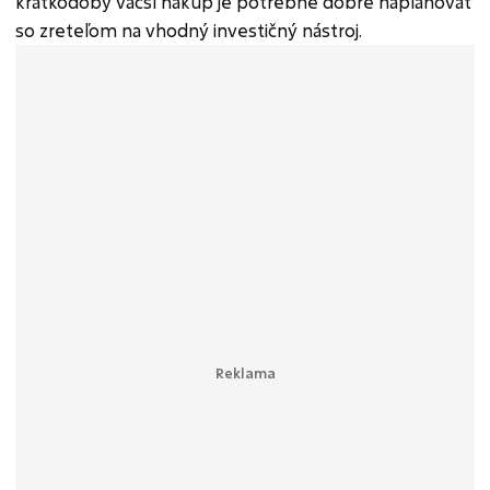
krátkodobý väčší nákup je potrebné dobre naplánovať
so zreteľom na vhodný investičný nástroj.