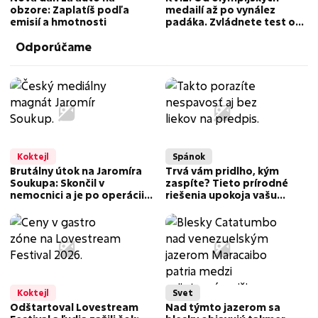
obzore: Zaplatíš podľa
medailí až po vynález
emisií a hmotnosti
padáka. Zvládnete test o
slávnych Slovákoch na plný
Odporúčame
počet bodov?
Koktejl
Spánok
Brutálny útok na Jaromíra
Trvá vám pridlho, kým
Soukupa: Skončil v
zaspíte? Tieto prírodné
nemocnici a je po operácii!
riešenia upokoja vašu
Z jeho prvých slov MRAZÍ
myseľ
Koktejl
Svet
Odštartoval Lovestream
Nad týmto jazerom sa