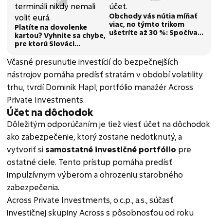
Obchody vás nútia míňať
viac, no týmto trikom
Platíte na dovolenke
ušetríte až 30 %: Spočíva
kartou? Vyhnite sa chybe,
vo vašom nákupom košíku
pre ktorú Slováci
zbytočne prichádzajú o
peniaze
Včasné presunutie investícií do bezpečnejších
nástrojov pomáha predísť stratám v období volatility
trhu, tvrdí Dominik Hapl, portfólio manažér Across
Private Investments.
Účet na dôchodok
Dôležitým odporúčaním je tiež viesť účet na dôchodok
ako zabezpečenie, ktorý zostane nedotknutý, a
vytvoriť si
samostatné investičné portfólio
pre
ostatné ciele. Tento prístup pomáha predísť
impulzívnym výberom a ohrozeniu starobného
zabezpečenia.
Across Private Investments, o.c.p., a.s., súčasť
investičnej skupiny Across s pôsobnosťou od roku