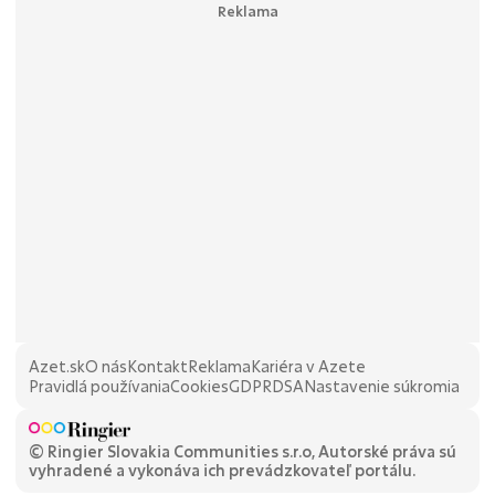
Azet.sk
O nás
Kontakt
Reklama
Kariéra v Azete
Pravidlá používania
Cookies
GDPR
DSA
Nastavenie súkromia
© Ringier Slovakia Communities s.r.o, Autorské práva sú
vyhradené a vykonáva ich prevádzkovateľ portálu.