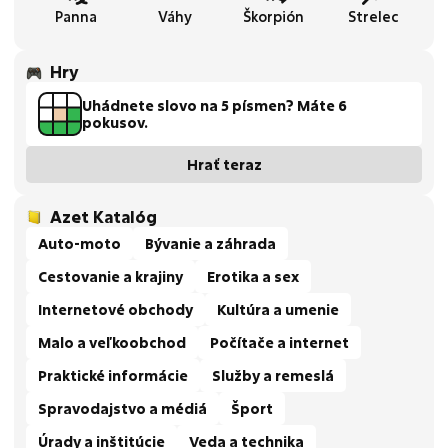
Panna
Váhy
Škorpión
Strelec
Hry
Uhádnete slovo na 5 písmen? Máte 6
pokusov.
Hrať teraz
Azet Katalóg
Auto-moto
Bývanie a záhrada
Cestovanie a krajiny
Erotika a sex
Internetové obchody
Kultúra a umenie
Malo a veľkoobchod
Počítače a internet
Praktické informácie
Služby a remeslá
Spravodajstvo a médiá
Šport
Úrady a inštitúcie
Veda a technika