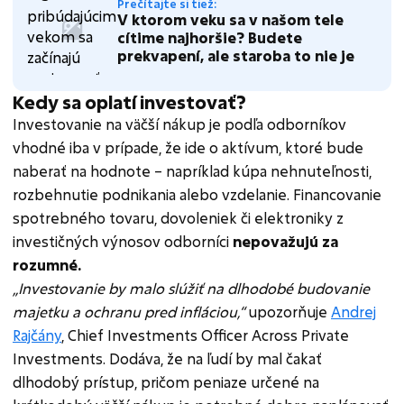
Prečítajte si tiež:
V ktorom veku sa v našom tele
cítime najhoršie? Budete
prekvapení, ale staroba to nie je
Kedy sa oplatí investovať?
Investovanie na väčší nákup je podľa odborníkov
vhodné iba v prípade, že ide o aktívum, ktoré bude
naberať na hodnote – napríklad kúpa nehnuteľnosti,
rozbehnutie podnikania alebo vzdelanie. Financovanie
spotrebného tovaru, dovoleniek či elektroniky z
investičných výnosov odborníci
nepovažujú za
rozumné.
„Investovanie by malo slúžiť na dlhodobé budovanie
majetku a ochranu pred infláciou,“
upozorňuje
Andrej
Rajčány
, Chief Investments Officer Across Private
Investments. Dodáva, že na ľudí by mal čakať
dlhodobý prístup, pričom peniaze určené na