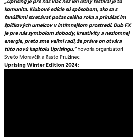
„Uprising je pre nás viac než len letný festival je to
komunita. Klubové edície sú spôsobom, ako sa s
fanúšikmi stretávať počas celého roka a prinášať im
špičkových umelcov v intímnejšom prostredí. Dub FX
je pre nás symbolom slobody, kreativity a nezlomnej
energie, preto sme veľmi radi, že práve on otvára
túto novú kapitolu Uprisingu,“
hovoria organizátori
Sveťo Moravčík a Rasťo Pružinec.
Uprising Winter Edition 2024: