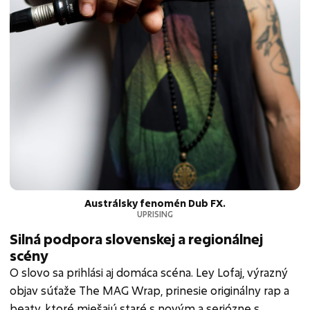
Austrálsky fenomén Dub FX.
UPRISING
Silná podpora slovenskej a regionálnej
scény
O slovo sa prihlási aj domáca scéna. Ley Lofaj, výrazný
objav súťaže The MAG Wrap, prinesie originálny rap a
beaty, ktoré miešajú staré s novým a seriózne s