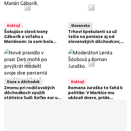
Koktejl
Slovensko
Šokujúce slová Ivany
Trhoví špekulanti sa už
Gáborík o vzťahu s
tešia na peniaze aj od
Mariánom: Ja som bola
slovenských dôchodcov,
úplne na dne! Druhýkrát by
môžu za to uhlíkové
do toho nešla
odpustky
Dane a dôchodok
Koktejl
Zmenu pri rodičovských
Romana Juraška to ťahá k
dôchodkoch využili
politike: V Markíze mu
státisíce ľudí: Koľko eur už
ukázali dvere, príde
seniori dostali?
lukratívnejší džob?!