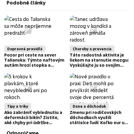
Podobné články
Dopravné pravidlá
Choroby a prevencia
Pozor pri ceste na sever
Táto radostná aktivita je
Talianska: Týmto naftovým
liekom na starnutie mozgu:
autám hrozí stopka a
Vyskúšajte ju so svojím
mastná pokuta!
partnerom
Tipy a triky
Dane a dôchodok
Ako zabrániť vyblednutiu a
Zmenu pri rodičovských
deformácii bikín? Zistite,
dôchodkoch využili
aké chyby pri údržbe
státisíce ľudí: Koľko eur už
plaviek robí väčšina ľudí
seniori dostali?
Odporúčame