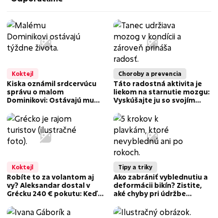
Koktejl
Choroby a prevencia
Kiska oznámil srdcervúcu
Táto radostná aktivita je
správu o malom
liekom na starnutie mozgu:
Dominikovi: Ostávajú mu
Vyskúšajte ju so svojím
týždne života!
partnerom
Koktejl
Tipy a triky
Robíte to za volantom aj
Ako zabrániť vyblednutiu a
vy? Aleksandar dostal v
deformácii bikín? Zistite,
Grécku 240 € pokutu: Keď
aké chyby pri údržbe
zistil, za čo, úplne onemel!
plaviek robí väčšina ľudí