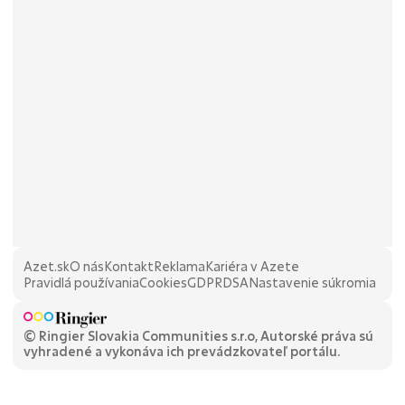
Azet.sk
O nás
Kontakt
Reklama
Kariéra v Azete
Pravidlá používania
Cookies
GDPR
DSA
Nastavenie súkromia
© Ringier Slovakia Communities s.r.o, Autorské práva sú
vyhradené a vykonáva ich prevádzkovateľ portálu.