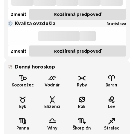
Zmeniť
Rozšírená predpoveď
Kvalita ovzdušia
Bratislava
Zmeniť
Rozšírená predpoveď
Denný horoskop
Kozorožec
Vodnár
Ryby
Baran
Býk
Blíženci
Rak
Lev
Panna
Váhy
Škorpión
Strelec