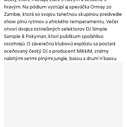
hravým. Na pódium vystúpi aj speváčka Ormay zo
Zambie, ktorá so svojou tanečnou skupinou predvedie
show plnú rytmov a afrického temperamentu. Večer
otvorí dvojica ostrieľaných selektorov DJ Simple
Sample & Pokyman, ktorí publikum spoľahlivo
rozohrejú. O záverečnú klubovú explóziu sa postará
oceňovaný český DJ a producent MikkiM, známy
nabitými setmi plnými jungle, bassu a drum’n’bassu.