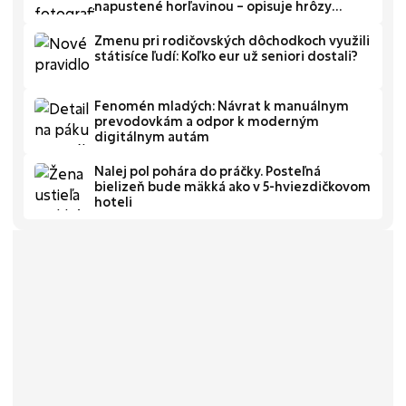
napustené horľavinou – opisuje hrôzy
veliteľ hasičov
Zmenu pri rodičovských dôchodkoch využili
státisíce ľudí: Koľko eur už seniori dostali?
Fenomén mladých: Návrat k manuálnym
prevodovkám a odpor k moderným
digitálnym autám
Nalej pol pohára do práčky. Posteľná
bielizeň bude mäkká ako v 5-hviezdičkovom
hoteli