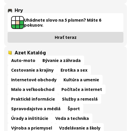
Hry
Uhádnete slovo na 5 písmen? Máte 6
pokusov.
Hrať teraz
Azet Katalóg
Auto-moto
Bývanie a záhrada
Cestovanie a krajiny
Erotika a sex
Internetové obchody
Kultúra a umenie
Malo a veľkoobchod
Počítače a internet
Praktické informácie
Služby a remeslá
Spravodajstvo a médiá
Šport
Úrady a inštitúcie
Veda a technika
Výroba a priemysel
Vzdelávanie a školy