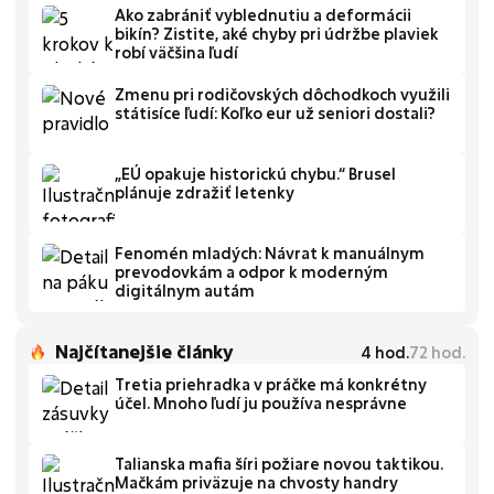
Ako zabrániť vyblednutiu a deformácii
bikín? Zistite, aké chyby pri údržbe plaviek
robí väčšina ľudí
Zmenu pri rodičovských dôchodkoch využili
státisíce ľudí: Koľko eur už seniori dostali?
„EÚ opakuje historickú chybu.“ Brusel
plánuje zdražiť letenky
Fenomén mladých: Návrat k manuálnym
prevodovkám a odpor k moderným
digitálnym autám
Najčítanejšie články
4
hod.
72
hod.
Tretia priehradka v práčke má konkrétny
účel. Mnoho ľudí ju používa nesprávne
Talianska mafia šíri požiare novou taktikou.
Mačkám priväzuje na chvosty handry