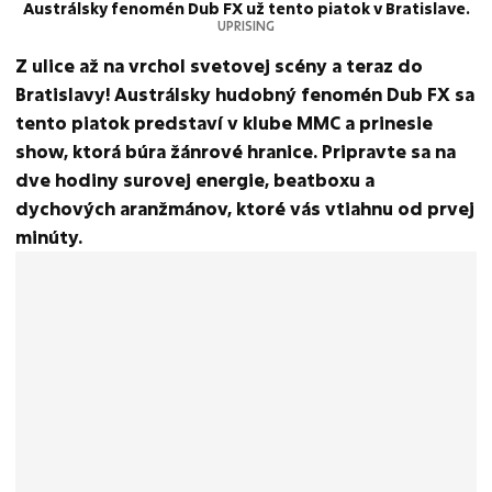
Austrálsky fenomén Dub FX už tento piatok v Bratislave.
UPRISING
Z ulice až na vrchol svetovej scény a teraz do
Bratislavy! Austrálsky hudobný fenomén Dub FX sa
tento piatok predstaví v klube MMC a prinesie
show, ktorá búra žánrové hranice. Pripravte sa na
dve hodiny surovej energie, beatboxu a
dychových aranžmánov, ktoré vás vtiahnu od prvej
minúty.