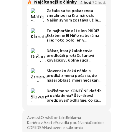
Najčítanejšie články
4
hod.
72
hod.
Začalo sa to pokazenou
zmrzlinou na Kramároch:
Našim synom zostáva už len
pár rokov, prežijeme ich
naplno
To najhoršie ešte len PRÍDE!
Extrémne El Niño naberá na
sile: Toto bolo len v
zahrievacie kolo?!
Dôkaz, ktorý žalobcovia
predložili proti Dušanovi
Kováčikovi, úplne rúca
fabulácie Smeru
Slovensko čaká náhla a
prudká zmena počasia, do
našej oblasti mieri nečakaný
teplotný zvrat
Dočkáme sa KONEČNE dažďa
a ochladenia? Štvrtková
predpoveď odhaľuje, čo čaká
Slovensko
Azet.sk
O nás
Kontakt
Reklama
Kariéra v Azete
Pravidlá používania
Cookies
GDPR
DSA
Nastavenie súkromia