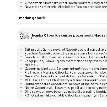
Orbanizácia Slovenska v réžii socdemokrata, ktorý si
Návrat bez zmierenia: Ako Robert Fico po atentáte prek
marian gaborik
Ivanka Gáborík v centre pozornosti: Naoza
dávno vie, zamýšľa sa známa tvár
Štít proti rečiam o nevere? Gáboríkovci dali návod, ako
Rozchod Gáboríkovcov už raz na pretrase bol - aj keď s
Škandál s Gáboríkom naberá na obrátkach! Influencerka
Reaguje už aj Ivanka - aj ako mama: Napriek správam o 
mieste...
Gáborík na plné ústa: Bol som mimo! Hovoril som žene, ž
Prvá reakcia Mariána Gáboríka: Po medializovaných slová
Nevera? Exfarmárka rozpútala kauzu s Gáboríkom: Kriča
VIDEO A je to tu! Odkaz Ivanky a Mariána Gáboríkovcov
Dohra škandálu s Gáboríkom! Beňová drsne zotrela ex
Nielen Gáboríkovci - kauzami si prešli aj tieto páry náš
Dlhé roky boli považovaní za najkrajší pár nášho šoubi
FOTO Exfarmárka odfotila Gáboríka s neznámymi ženami