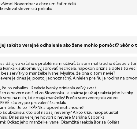
 nevšimol November a chce umlčať médiá
resľoval slovenskú politiku
j jej takéto verejné odhalenie ako žene mohlo pomôcť? Skôr o
 sa dá aj vo vzťahu s problémami užívať: Ja som mal trochu šťastie v tom
a Ivanka k súkromiu vyjadrovať nechcela, napokon priznala dôležitú vec
 bez servítky o manželke Ivane: Myslíte, že ona o tom nevie?
nevere je dnes jej postoj jednoznačný. A nielen pre ňu je rodina na prvo
e to zabalím... Reakcia Ivanky priniesla veľký zvrat
ch o nevere odišiel zo Slovenska - a známa je už aj reakcia jeho Ivanky
li sme na nich, kde majú manželky! Prečo som zverejnila video
: PRVÉ zábery po prevalení škandálu
farmárku: Je to TRÁPNE a opovrhnutiahodné!
ho šoubiznisu: Kto bol naozaj neverný? A kto krízu naopak ustál
znisu: Dnes sa verejne hovorí o nevere Mariána Gáboríka
: Odkaz jeho manželke Ivane! Okamžitá reakcia Borisa Kollára