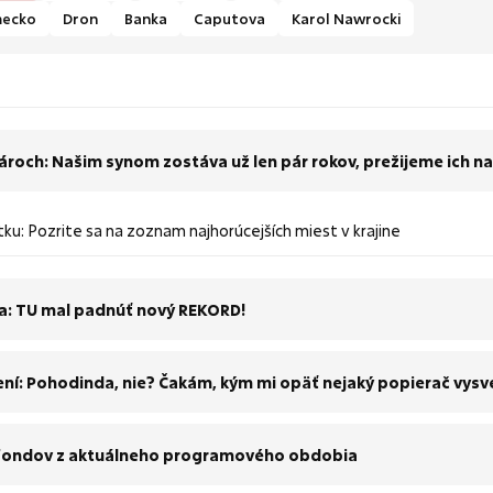
ecko
Dron
Banka
Caputova
Karol Nawrocki
roch: Našim synom zostáva už len pár rokov, prežijeme ich n
ku: Pozrite sa na zoznam najhorúcejších miest v krajine
zia: TU mal padnúť nový REKORD!
ní: Pohodinda, nie? Čakám, kým mi opäť nejaký popierač vysve
rofondov z aktuálneho programového obdobia