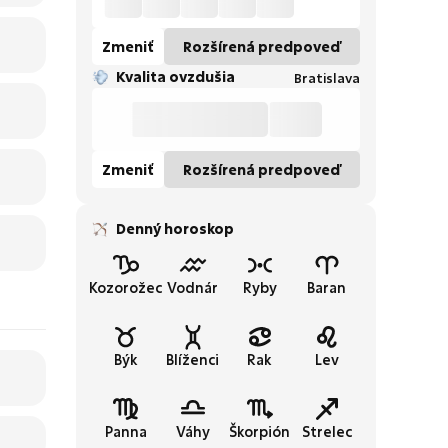
Zmeniť
Rozšírená predpoveď
Kvalita ovzdušia
Bratislava
Zmeniť
Rozšírená predpoveď
Denný horoskop
Kozorožec
Vodnár
Ryby
Baran
Býk
Blíženci
Rak
Lev
Panna
Váhy
Škorpión
Strelec