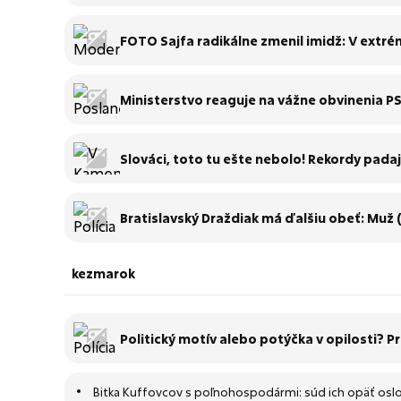
FOTO Sajfa radikálne zmenil imidž: V extrém
Ministerstvo reaguje na vážne obvinenia P
Slováci, toto tu ešte nebolo! Rekordy pada
Bratislavský Draždiak má ďalšiu obeť: Muž (†
kezmarok
Politický motív alebo potýčka v opilosti? P
Bitka Kuffovcov s poľnohospodármi: súd ich opäť osl