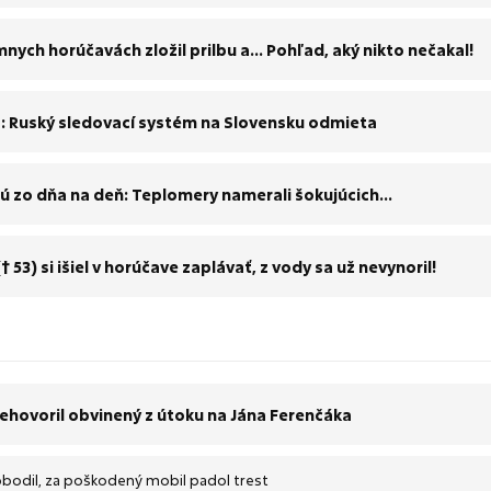
nych horúčavách zložil prilbu a... Pohľad, aký nikto nečakal!
S: Ruský sledovací systém na Slovensku odmieta
jú zo dňa na deň: Teplomery namerali šokujúcich...
 53) si išiel v horúčave zaplávať, z vody sa už nevynoril!
rehovoril obvinený z útoku na Jána Ferenčáka
obodil, za poškodený mobil padol trest