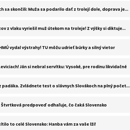
a skončili: Muža sa podarilo dať z trolejí dole, doprava je
 z vlaku vyriešil muž útekom na troleje! Z výšky si diktuje
HMÚ vydal výstrahy! TU môžu udrieť búrky a silný vietor
eviciach! Ján si nebral servítku: Vysoké, pre rodinu likvidačné
z padáka. Zvládnete test o slávnych Slovákoch na plný počet
Štvrtková predpoveď odhaľuje, čo čaká Slovensko
tilo to celé Slovensko: Hanba vám za vaše lži!