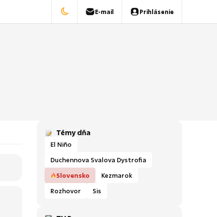
E-mail
Prihlásenie
Témy dňa
El Niño
Duchennova Svalova Dystrofia
Slovensko
Kezmarok
Rozhovor
Sis