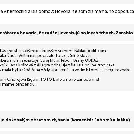
 v nemocnici a išla domov: Hovoria, že som zlá mama, no odporúčal
perátorov hovoria, že radšej investujú na iných trhoch. Zarobi
skúsenosti s takýmto sériovým vrahom! Náklad politikom
Ďuďa: Veľmi nás podržalo to, že... Silné slová!
ba u nich neexistuje! Sú aj hlúpi, lebo... Drsný ODKAZ
núk. Jana Kráková z Allegra odhaľuje zákulisie online trhoviska
by mala byť každá žena vždy upravená - a vedie k tomu aj svoju rovnako
álnom Ondrejovi Rigovi: TOTO bolo u neho zanedbané!
i máme tendenciu...
šéf je dokonalým obrazom zlyhania (komentár Ľubomíra Jaška)