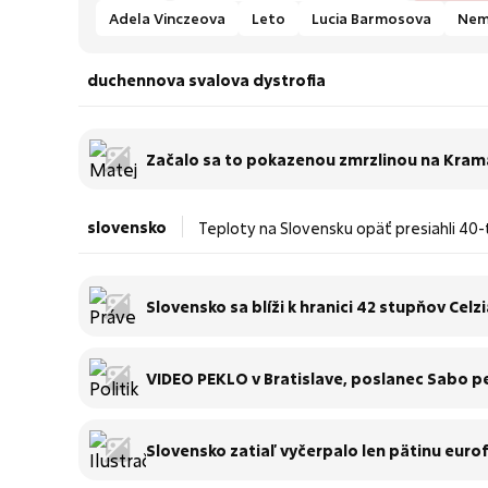
Adela Vinczeova
Leto
Lucia Barmosova
Nem
duchennova svalova dystrofia
Začalo sa to pokazenou zmrzlinou na Kramá
slovensko
Teploty na Slovensku opäť presiahli 40-t
Slovensko sa blíži k hranici 42 stupňov Cel
VIDEO PEKLO v Bratislave, poslanec Sabo pe
Slovensko zatiaľ vyčerpalo len pätinu eu