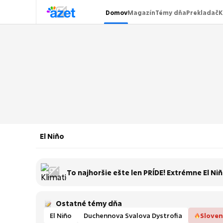
Domov
Magazín
Témy dňa
Prekladač
K
El Niño
To najhoršie ešte len PRÍDE! Extrémne El Niñ
Ostatné témy dňa
El Niño
Duchennova Svalova Dystrofia
Sloven