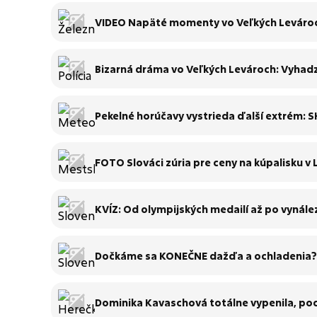
VIDEO Napäté momenty vo Veľkých Levároch s
obnovená!
Bizarná dráma vo Veľkých Levároch: Vyhadzov
podmienky
Pekelné horúčavy vystrieda ďalší extrém: S
FOTO Slováci zúria pre ceny na kúpalisku v L
KVÍZ: Od olympijských medailí až po vynále
bodov?
Dočkáme sa KONEČNE dažďa a ochladenia? 
Dominika Kavaschová totálne vypenila, pocí