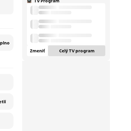
TV Program
aplno
Zmeniť
Celý TV program
tlí