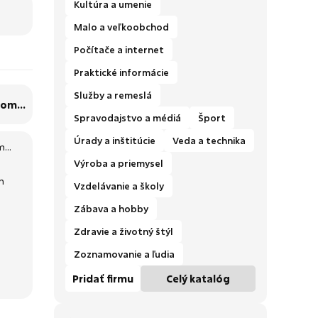
Kultúra a umenie
Malo a veľkoobchod
Počítače a internet
Praktické informácie
Služby a remeslá
 tom
Spravodajstvo a médiá
Šport
Úrady a inštitúcie
Veda a technika
...
Výroba a priemysel
m
Vzdelávanie a školy
Zábava a hobby
Zdravie a životný štýl
Zoznamovanie a ľudia
Pridať firmu
Celý katalóg