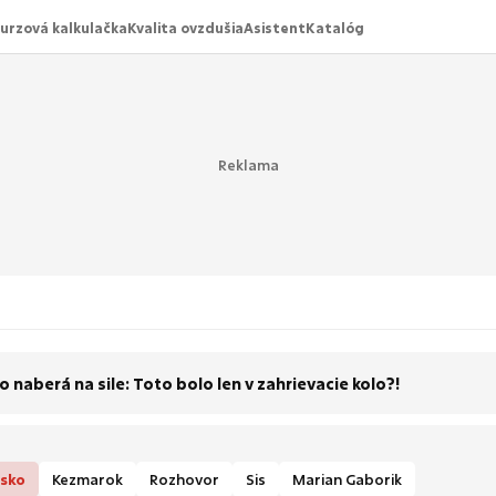
urzová kalkulačka
Kvalita ovzdušia
Asistent
Katalóg
o naberá na sile: Toto bolo len v zahrievacie kolo?!
sko
Kezmarok
Rozhovor
Sis
Marian Gaborik