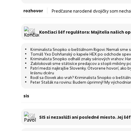
rozhovor
Predčasne narodené dvojičky som nechala
lekári (rozhovor)
Končiaci šéf regulátora: Majitelia našich o
viac
Kriminalista Snopko o beštiálnom Rigovi: Nemali sme 
Tomáš Yxo Dohňanský o kapele HEX po odchode speváka 
Kriminalista Snopko odhalil znaky sériových vrahov: Han
Zablokovali sme státisíce predajcov a stopli milióny po
Patrí medzi najkrajšie Slovenky. Otvorene hovorí, ako 
krásnu dcéru
Rodí sa človek ako vrah? Kriminalista Snopko o bešti
Peter Stašák na rovinu: Budem úprimný! My východniar
sis
SIS si nezaslúži ani posledné miesto. Jej 