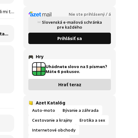
i mi to
Nie ste prihlásený / á
Slovenská e-mailová schránka
pre každého
a tam
Prihlásiť sa
Hry
Uhádnete slovo na 5 písmen?
Máte 6 pokusov.
Hrať teraz
Azet Katalóg
Auto-moto
Bývanie a záhrada
Cestovanie a krajiny
Erotika a sex
Internetové obchody