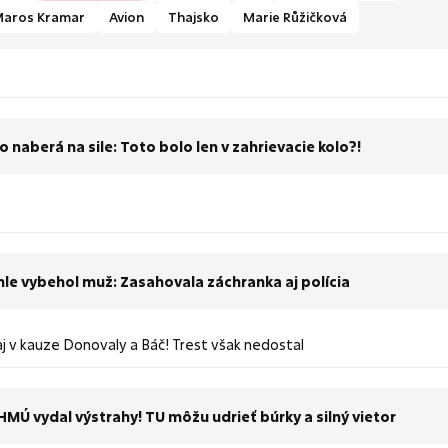
aros Kramar
Avion
Thajsko
Marie Růžičková
o naberá na sile: Toto bolo len v zahrievacie kolo?!
le vybehol muž: Zasahovala záchranka aj polícia
aj v kauze Donovaly a Báč! Trest však nedostal
HMÚ vydal výstrahy! TU môžu udrieť búrky a silný vietor