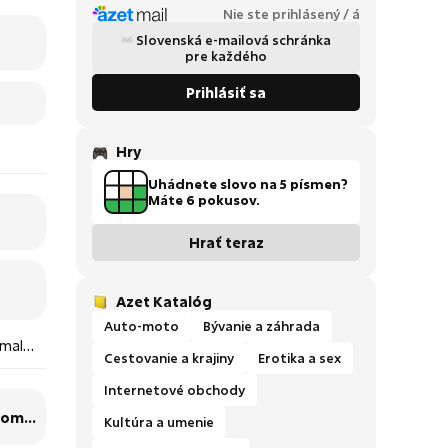
Nie ste prihlásený / á
Slovenská e-mailová schránka
pre každého
Prihlásiť sa
Hry
Uhádnete slovo na 5 písmen?
Máte 6 pokusov.
Hrať teraz
Azet Katalóg
Auto-moto
Bývanie a záhrada
 mal
Cestovanie a krajiny
Erotika a sex
Internetové obchody
 tom
Kultúra a umenie