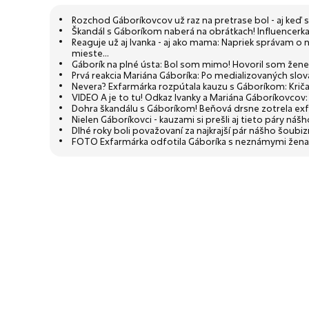
Rozchod Gáboríkovcov už raz na pretrase bol - aj keď s
Škandál s Gáboríkom naberá na obrátkach! Influencerka
Reaguje už aj Ivanka - aj ako mama: Napriek správam o 
mieste...
Gáborík na plné ústa: Bol som mimo! Hovoril som žene, ž
Prvá reakcia Mariána Gáboríka: Po medializovaných slová
Nevera? Exfarmárka rozpútala kauzu s Gáboríkom: Kriča
VIDEO A je to tu! Odkaz Ivanky a Mariána Gáboríkovcov
Dohra škandálu s Gáboríkom! Beňová drsne zotrela ex
Nielen Gáboríkovci - kauzami si prešli aj tieto páry náš
Dlhé roky boli považovaní za najkrajší pár nášho šoubi
FOTO Exfarmárka odfotila Gáboríka s neznámymi ženami