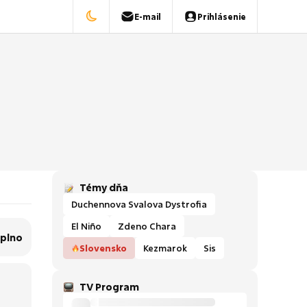
E-mail
Prihlásenie
Témy dňa
Duchennova Svalova Dystrofia
El Niño
Zdeno Chara
aplno
Slovensko
Kezmarok
Sis
TV Program