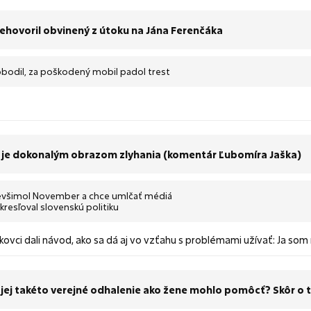
rehovoril obvinený z útoku na Jána Ferenčáka
obodil, za poškodený mobil padol trest
šéf je dokonalým obrazom zlyhania (komentár Ľubomíra Jaška)
 nevšimol November a chce umlčať médiá
resľoval slovenskú politiku
kovci dali návod, ako sa dá aj vo vzťahu s problémami užívať: Ja som
j jej takéto verejné odhalenie ako žene mohlo pomôcť? Skôr o