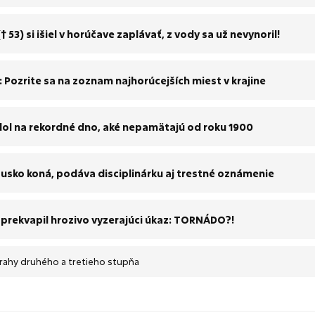
 53) si išiel v horúčave zaplávať, z vody sa už nevynoril!
 Pozrite sa na zoznam najhorúcejších miest v krajine
padol na rekordné dno, aké nepamätajú od roku 1900
 Susko koná, podáva disciplinárku aj trestné oznámenie
ch prekvapil hrozivo vyzerajúci úkaz: TORNÁDO?!
rahy druhého a tretieho stupňa