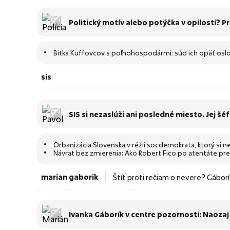
Politický motív alebo potýčka v opilosti? P
Bitka Kuffovcov s poľnohospodármi: súd ich opäť osl
sis
SIS si nezaslúži ani posledné miesto. Jej 
Orbanizácia Slovenska v réžii socdemokrata, ktorý si
Návrat bez zmierenia: Ako Robert Fico po atentáte prek
marian gaborik
Štít proti rečiam o nevere? Gáborí
trochu šťastie v tom...
Ivanka Gáborík v centre pozornosti: Naoza
dávno vie, zamýšľa sa známa tvár