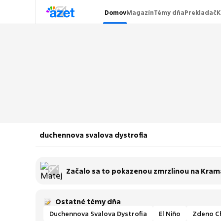
Domov
Magazín
Témy dňa
Prekladač
K
duchennova svalova dystrofia
Začalo sa to pokazenou zmrzlinou na Kramá
Ostatné témy dňa
Duchennova Svalova Dystrofia
El Niño
Zdeno C