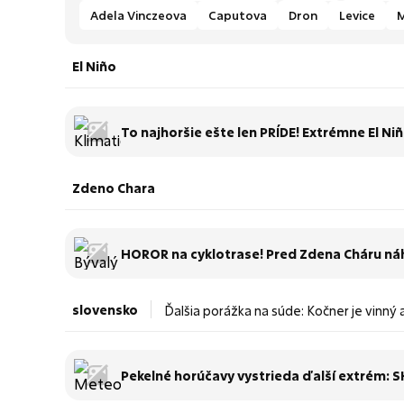
Adela Vinczeova
Caputova
Dron
Levice
M
El Niño
To najhoršie ešte len PRÍDE! Extrémne El Niñ
Zdeno Chara
HOROR na cyklotrase! Pred Zdena Cháru náh
slovensko
Ďalšia porážka na súde: Kočner je vinný 
Pekelné horúčavy vystrieda ďalší extrém: S