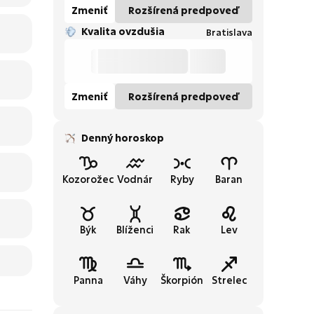
Zmeniť
Rozšírená predpoveď
Kvalita ovzdušia
Bratislava
Zmeniť
Rozšírená predpoveď
Denný horoskop
Kozorožec
Vodnár
Ryby
Baran
Býk
Blíženci
Rak
Lev
Panna
Váhy
Škorpión
Strelec