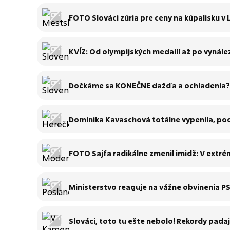
FOTO Slováci zúria pre ceny na kúpalisku v L
KVÍZ: Od olympijských medailí až po vynále
bodov?
Dočkáme sa KONEČNE dažďa a ochladenia? 
Dominika Kavaschová totálne vypenila, pocí
FOTO Sajfa radikálne zmenil imidž: V extrém
Ministerstvo reaguje na vážne obvinenia P
Slováci, toto tu ešte nebolo! Rekordy pada