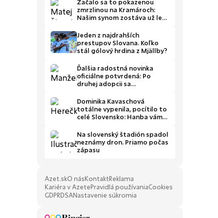
Začalo sa to pokazenou
zmrzlinou na Kramároch:
Našim synom zostáva už len
pár rokov, prežijeme ich
naplno
Jeden z najdrahších
prestupov Slovana. Koľko
stál gólový hrdina z Mjällby?
Ďalšia radostná novinka
oficiálne potvrdená: Po
druhej adopcii sa
poponáhľali a urobili veľký
životný krok
Dominika Kavaschová
totálne vypenila, pocítilo to
celé Slovensko: Hanba vám
za vaše lži!
Na slovenský štadión spadol
neznámy dron. Priamo počas
zápasu
Azet.sk
O nás
Kontakt
Reklama
Kariéra v Azete
Pravidlá používania
Cookies
GDPR
DSA
Nastavenie súkromia