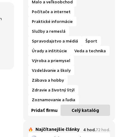
Malo a veľkoobchod
Počítače a internet
m
Praktické informácie
Služby a remeslá
Spravodajstvo a médiá
Šport
Úrady a inštitúcie
Veda a technika
Výroba a priemysel
Vzdelávanie a školy
Zábava a hobby
Zdravie a životný štýl
Zoznamovanie a ľudia
Pridať firmu
Celý katalóg
Najčítanejšie články
4
hod.
72
hod.