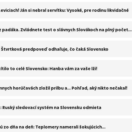
eviciach! Ján si nebral servítku: Vysoké, pre rodinu likvidačné
z padáka. Zvládnete test o slávnych Slovákoch na plný počet
Štvrtková predpoveď odhaľuje, čo čaká Slovensko
tilo to celé Slovensko: Hanba vám za vaše lži!
nych horúčavách zložil prilbu a... Pohľad, aký nikto nečakal!
S: Ruský sledovací systém na Slovensku odmieta
jú zo dňa na deň: Teplomery namerali šokujúcich...