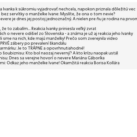
a Ivanka k súkromiu vyjadrovať nechcela, napokon priznala dôležitú vec
 bez servítky o manželke Ivane: Myslíte, že ona o tom nevie?
nevere je dnes jej postoj jednoznačný. A nielen pre ňu je rodina na prvo
e to zabalím... Reakcia Ivanky priniesla veľký zvrat
ch o nevere odišiel zo Slovenska - a známa je už aj reakcia jeho Ivanky
li sme na nich, kde majú manželky! Prečo som zverejnila video
: PRVÉ zábery po prevalení škandálu
farmárku: Je to TRÁPNE a opovrhnutiahodné!
ho šoubiznisu: Kto bol naozaj neverný? A kto krízu naopak ustál
znisu: Dnes sa verejne hovorí o nevere Mariána Gáboríka
: Odkaz jeho manželke Ivane! Okamžitá reakcia Borisa Kollára