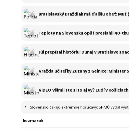
Bratislavský Draždiak má ďalšiu obeť: Muž (†
Teploty na Slovensku opäť presiahli 40-tku:
Júl prepísal históriu: Dunaj v Bratislave s
Vražda učiteľky Zuzany z Gelnice: Minister
VIDEO Všimli ste si to aj vy? Ľudí v Košicia
Slovensko čakajú extrémne horúčavy: SHMÚ vydal výst
kezmarok