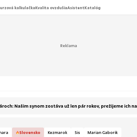
urzová kalkulačka
Kvalita ovzdušia
Asistent
Katalóg
roch: Našim synom zostáva už len pár rokov, prežijeme ich n
hara
Slovensko
Kezmarok
Sis
Marian Gaborik