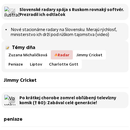
Slovenské radary spája s Ruskom rovnaký softvér.
Prezradil ich odtlačok
Nové stacionárne radary na Slovensku: Merajú rýchlosť,
ministerstvo ich drží pod rúškom tajomstva (video)
Témy dňa
Zuzana Michaličková
Radar
Jimmy Cricket
Peniaze
Liptov
Charlotte Gott
Jimmy Cricket
Po krátkej chorobe zomrel obľúbený televízny
komik († 80): Zabával celé generácie!
peniaze