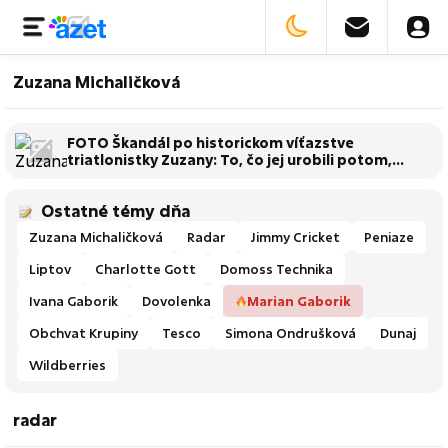
Zuzana Michaličková
FOTO Škandál po historickom víťazstve
triatlonistky Zuzany: To, čo jej urobili potom,
vytočí do vývrtky celé SLOVENSKO!
Ostatné témy dňa
Zuzana Michaličková
Radar
Jimmy Cricket
Peniaze
Liptov
Charlotte Gott
Domoss Technika
Ivana Gaborik
Dovolenka
Marian Gaborik
Obchvat Krupiny
Tesco
Simona Ondrušková
Dunaj
Wildberries
radar