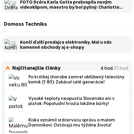
FOTO Dcéra Karla Gotta prekvapila novým
videoklipom, maestro by bol pyšný: Charlotte
ukázala obrovský talent priamo v Paríži!
Domoss Technika
Končí ďalší predajca elektroniky. Mal u nás
kamenné obchody aj e-shopy
Najčítanejšie články
4
hod.
72
hod.
Po krátkej chorobe zomrel obľúbený televízny
komik († 80): Zabával celé generácie!
Vysoké teploty neopustia Slovensko ani v
piatok: Popoludní hrozia lokálne búrky!
Kiska oznámil srdcervúcu správu o malom
Dominikovi: Ostávajú mu týždne života!