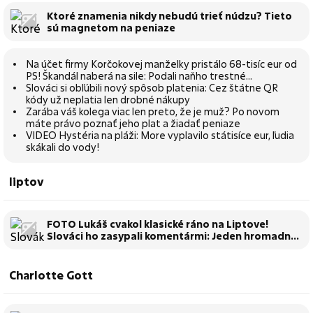
Ktoré znamenia nikdy nebudú trieť núdzu? Tieto
sú magnetom na peniaze
Na účet firmy Korčokovej manželky pristálo 68-tisíc eur od
PS! Škandál naberá na sile: Podali naňho trestné
oznámenie
Slováci si obľúbili nový spôsob platenia: Cez štátne QR
kódy už neplatia len drobné nákupy
Zarába váš kolega viac len preto, že je muž? Po novom
máte právo poznať jeho plat a žiadať peniaze
VIDEO Hystéria na pláži: More vyplavilo státisíce eur, ľudia
skákali do vody!
liptov
FOTO Lukáš cvakol klasické ráno na Liptove!
Slováci ho zasypali komentármi: Jeden hromadný
lístok... POPROSÍM
Charlotte Gott