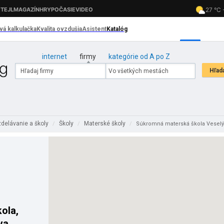
internet
firmy
kategórie od A po Z
delávanie a školy
Školy
Materské školy
/
/
/
Súkromná materská škola Veselý
ola,
va