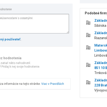
odnotenie
Podobné firmy
Základn
Sibírska
Základn
Riazansk
ený používateľ
.
Matersk
Limbová
Limbová 
ez hodnotenia
Základn
 zatiaľ nikto nehodnotil.
 Pridaj k nej svoje hodnotenie.
851 10 
Trnková 
Základn
a informácie na tejto stránke.
Viac v Pravidlách
228 Bra
Vývojová