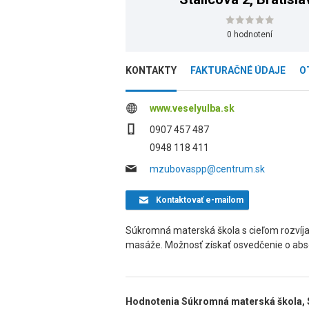
0 hodnotení
KONTAKTY
FAKTURAČNÉ ÚDAJE
O
www.veselyulba.sk
0907 457 487
0948 118 411
mzubovaspp@centrum.sk
Kontaktovať
e-mailom
Súkromná materská škola s cieľom rozvíjať k
masáže. Možnosť získať osvedčenie o abs
Hodnotenia Súkromná materská škola, St