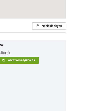
Nahlásiť chybu
ka
www.veselyulba.sk