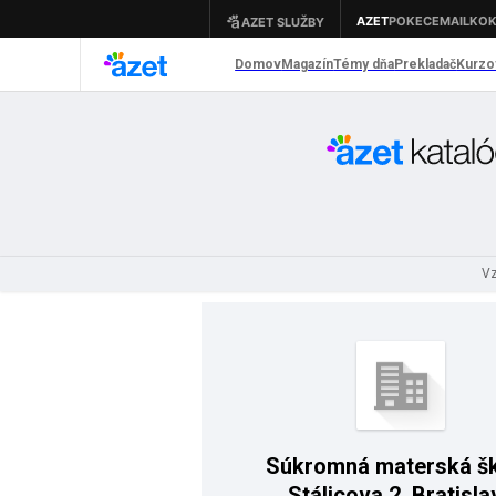
Vz
Súkromná materská šk
Stálicova 2, Bratisla