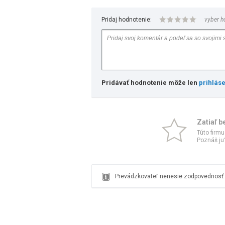
Pridaj hodnotenie:
vyber h
Pridávať hodnotenie môže len
prihlás
Zatiaľ b
Túto firmu
Poznáš ju?
Prevádzkovateľ nenesie zodpovednosť z