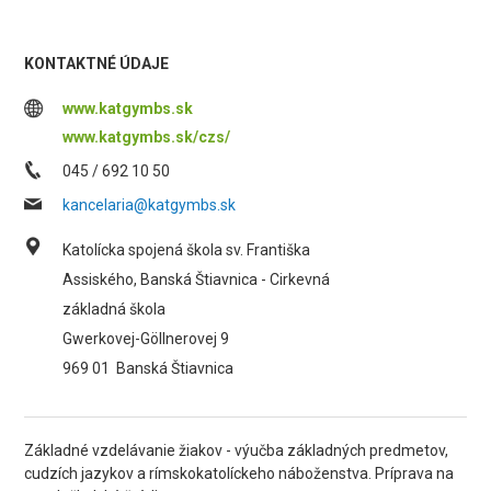
KONTAKTNÉ ÚDAJE
www.katgymbs.sk
www.katgymbs.sk/czs/
045 / 692 10 50
kancelaria@katgymbs.sk
Katolícka spojená škola sv. Františka
Assiského, Banská Štiavnica - Cirkevná
základná škola
Gwerkovej-Göllnerovej 9
969 01
Banská Štiavnica
Základné vzdelávanie žiakov - výučba základných predmetov,
cudzích jazykov a rímskokatolíckeho náboženstva. Príprava na