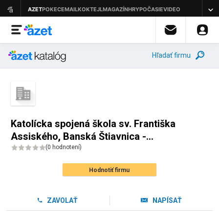
Hľadať firmu
Katolícka spojená škola sv. Františka
Assiského, Banská Štiavnica -
Cirkevná základná škola
(
0 hodnotení
)
Hodnotiť firmu
ZAVOLAŤ
NAPÍSAŤ