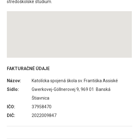
stredoškolské štúdium.
FAKTURAČNÉ ÚDAJE
Názov:
Katolícka spojená škola sv. Františka Assiské
Sídlo:
Gwerkovej-Göllnerovej 9, 969 01 Banská
Štiavnica
IČO:
37958470
DIČ:
2022009847