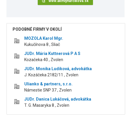
www.akmlynarcikova.sk
PODOBNÉ FIRMY V OKOLÍ
MOZOLA Karol Mgr.
Kukučínova 8 , Sliač
JUDr. Mária Kuttnerová P A S
Kozačeka 40 , Zvolen
JUDr. Monika Ludiková, advokátka
J. Kozáčeka 2182/11 , Zvolen
Ulianko & partners, s.r.o.
Námestie SNP 37 , Zvolen
JUDr. Danica Lukáčová, advokátka
T. G. Masaryka 8 , Zvolen