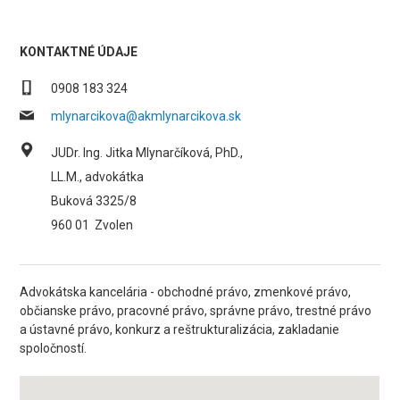
KONTAKTNÉ ÚDAJE
0908 183 324
mlynarcikova@akmlynarcikova.sk
JUDr. Ing. Jitka Mlynarčíková, PhD.,
LL.M., advokátka
Buková 3325/8
960 01
Zvolen
Advokátska kancelária - obchodné právo, zmenkové právo,
občianske právo, pracovné právo, správne právo, trestné právo
a ústavné právo, konkurz a reštrukturalizácia, zakladanie
spoločností.