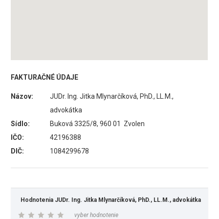
FAKTURAČNÉ ÚDAJE
Názov:
JUDr. Ing. Jitka Mlynarčíková, PhD., LL.M.,
advokátka
Sídlo:
Buková 3325/8, 960 01 Zvolen
IČO:
42196388
DIČ:
1084299678
Hodnotenia JUDr. Ing. Jitka Mlynarčíková, PhD., LL.M., advokátka
vyber hodnotenie