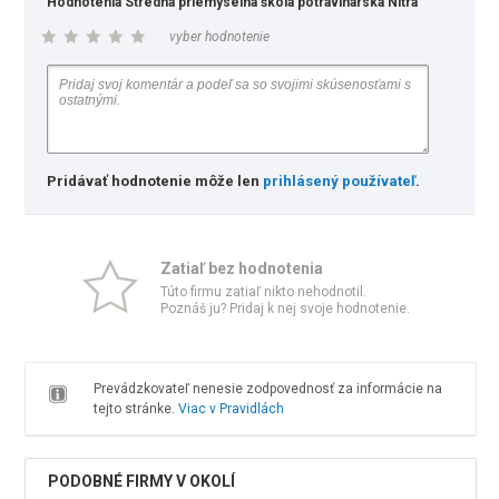
Hodnotenia Stredná priemyselná škola potravinárska Nitra
vyber hodnotenie
Pridávať hodnotenie môže len
prihlásený používateľ
.
Zatiaľ bez hodnotenia
Túto firmu zatiaľ nikto nehodnotil.
Poznáš ju? Pridaj k nej svoje hodnotenie.
Prevádzkovateľ nenesie zodpovednosť za informácie na
tejto stránke.
Viac v Pravidlách
PODOBNÉ FIRMY V OKOLÍ