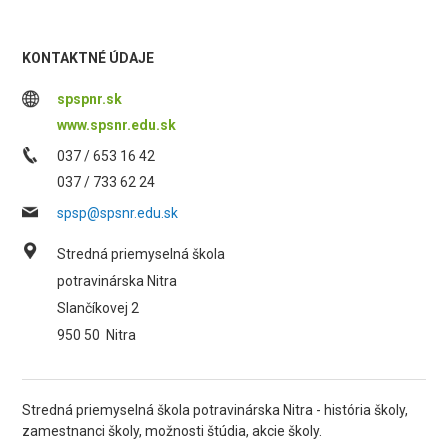
KONTAKTNÉ ÚDAJE
spspnr.sk
www.spsnr.edu.sk
037 / 653 16 42
037 / 733 62 24
spsp@spsnr.edu.sk
Stredná priemyselná škola
potravinárska Nitra
Slančíkovej 2
950 50
Nitra
Stredná priemyselná škola potravinárska Nitra - história školy,
zamestnanci školy, možnosti štúdia, akcie školy.