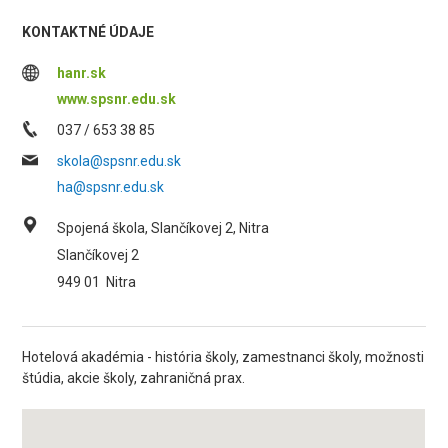
KONTAKTNÉ ÚDAJE
hanr.sk
www.spsnr.edu.sk
037 / 653 38 85
skola@spsnr.edu.sk
ha@spsnr.edu.sk
Spojená škola, Slančíkovej 2, Nitra
Slančíkovej 2
949 01
Nitra
Hotelová akadémia - história školy, zamestnanci školy, možnosti
štúdia, akcie školy, zahraničná prax.