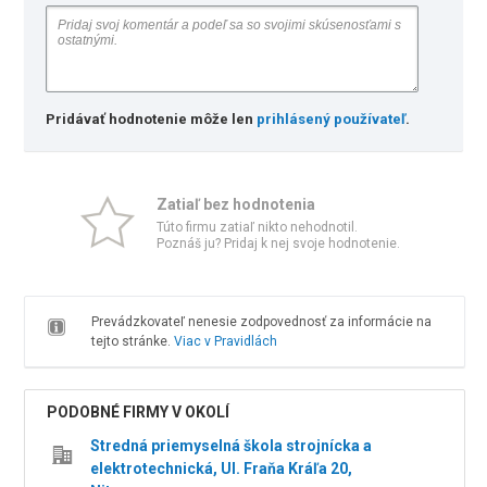
Pridávať hodnotenie môže len
prihlásený používateľ
.
Zatiaľ bez hodnotenia
Túto firmu zatiaľ nikto nehodnotil.
Poznáš ju? Pridaj k nej svoje hodnotenie.
Prevádzkovateľ nenesie zodpovednosť za informácie na
tejto stránke.
Viac v Pravidlách
PODOBNÉ FIRMY V OKOLÍ
Stredná priemyselná škola strojnícka a
elektrotechnická, Ul. Fraňa Kráľa 20,