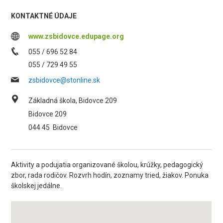
KONTAKTNÉ ÚDAJE
www.zsbidovce.edupage.org
055 / 696 52 84
055 / 729 49 55
zsbidovce@stonline.sk
Základná škola, Bidovce 209
Bidovce 209
044 45
Bidovce
Aktivity a podujatia organizované školou, krúžky, pedagogický
zbor, rada rodičov. Rozvrh hodín, zoznamy tried, žiakov. Ponuka
školskej jedálne.