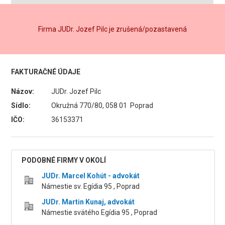
Firma JUDr. Jozef Pilc je zrušená/pozastavená
FAKTURAČNÉ ÚDAJE
Názov:
JUDr. Jozef Pilc
Sídlo:
Okružná 770/80, 058 01 Poprad
IČO:
36153371
PODOBNÉ FIRMY V OKOLÍ
JUDr. Marcel Kohút - advokát
Námestie sv. Egídia 95 , Poprad
JUDr. Martin Kunaj, advokát
Námestie svätého Egídia 95 , Poprad