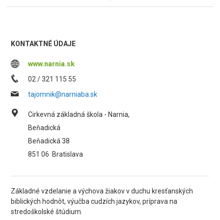
KONTAKTNÉ ÚDAJE
www.narnia.sk
02 / 321 115 55
tajomnik@narniaba.sk
Cirkevná základná škola - Narnia,
Beňadická
Beňadická 38
851 06
Bratislava
Základné vzdelanie a výchova žiakov v duchu kresťanských
biblických hodnôt, výučba cudzích jazykov, príprava na
stredoškolské štúdium.