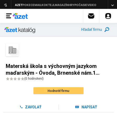
Hľadať firmu
Materská škola s výchovným jazykom
maďarským - Óvoda, Brnenské nám.16,
Kolárovo
(
0 hodnotení
)
Hodnotiť firmu
ZAVOLAŤ
NAPÍSAŤ