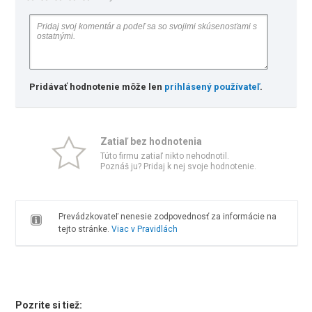
Pridávať hodnotenie môže len
prihlásený používateľ
.
Zatiaľ bez hodnotenia
Túto firmu zatiaľ nikto nehodnotil.
Poznáš ju? Pridaj k nej svoje hodnotenie.
Prevádzkovateľ nenesie zodpovednosť za informácie na
tejto stránke.
Viac v Pravidlách
Pozrite si tiež: