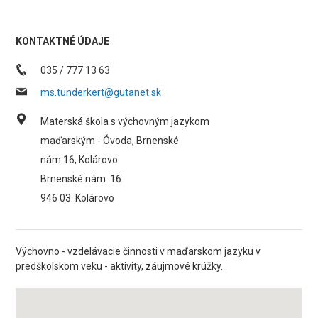
KONTAKTNÉ ÚDAJE
035 / 777 13 63
ms.tunderkert@gutanet.sk
Materská škola s výchovným jazykom
maďarským - Óvoda, Brnenské
nám.16, Kolárovo
Brnenské nám. 16
946 03
Kolárovo
Výchovno - vzdelávacie činnosti v maďarskom jazyku v
predškolskom veku - aktivity, záujmové krúžky.