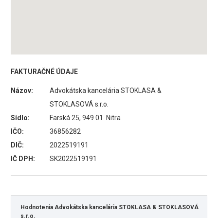
FAKTURAČNÉ ÚDAJE
Názov:
Advokátska kancelária STOKLASA &
STOKLASOVÁ s.r.o.
Sídlo:
Farská 25, 949 01 Nitra
IČO:
36856282
DIČ:
2022519191
IČ DPH:
SK2022519191
Hodnotenia Advokátska kancelária STOKLASA & STOKLASOVÁ
s.r.o.