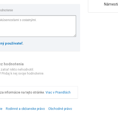
Námestie
odnotenie
ený používateľ
.
ez hodnotenia
 zatiaľ nikto nehodnotil.
 Pridaj k nej svoje hodnotenie.
a informácie na tejto stránke.
Viac v Pravidlách
ie
Rodinné a občianske právo
Obchodné právo