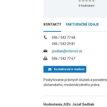
0 hodnotení
KONTAKTY
FAKTURAČNÉ ÚDAJE
046 / 542 77 68
046 / 542 29 81
jsedliak@internet.sk
046 / 542 77 67
Kontaktovať
e-mailom
Poskytovanie právnych služieb a poradens
občianskeho, medzinárodného práva.
Hodnotenia JUDr. Jozef Sedliak