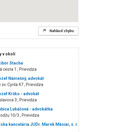
Nahlásiť chybu
 v okolí
tibor Stacha
 cesta 1 , Prievidza
ozef Námešný, advokát
sv. Cyrila 47 , Prievidza
ozef Krško - advokát
lavova 3 , Prievidza
ubica Lukáčová - advokátka
odžu 10/3 , Prievidza
ska kancelária JUDr. Marek Mäsiar, s. r.