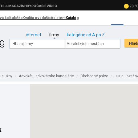
internet
firmy
kategórie od A po Z
e služby
Advokáti, advokátske kancelárie
Obchodné právo
/
/
/
JUDr. Jozef Se
k