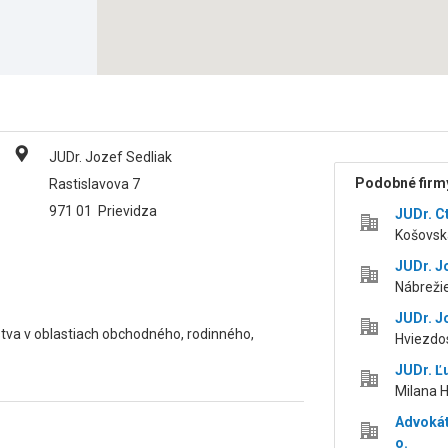
JUDr. Jozef Sedliak
Podobné firmy
Rastislavova 7
971 01
Prievidza
JUDr. C
Košovská
JUDr. J
Nábrežie 
JUDr. J
tva v oblastiach obchodného, rodinného,
Hviezdos
JUDr. Ľ
Milana H
Advokát
o.