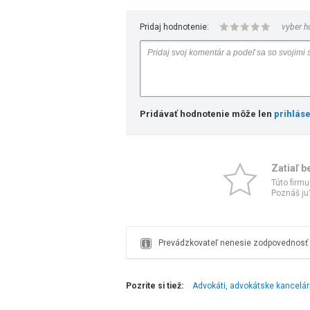
Pridaj hodnotenie:
vyber h
Pridávať hodnotenie môže len
prihlás
Zatiaľ b
Túto firmu
Poznáš ju?
Prevádzkovateľ nenesie zodpovednosť z
Pozrite si tiež:
Advokáti, advokátske kancelár