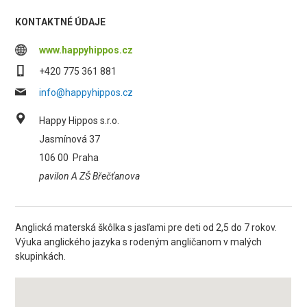
KONTAKTNÉ ÚDAJE
www.happyhippos.cz
+420 775 361 881
info@happyhippos.cz
Happy Hippos s.r.o.
Jasmínová 37
106 00
Praha
pavilon A ZŠ Břečťanova
Anglická materská škôlka s jasľami pre deti od 2,5 do 7 rokov.
Výuka anglického jazyka s rodeným angličanom v malých
skupinkách.