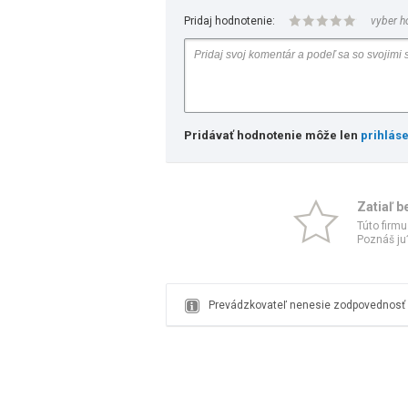
Pridaj hodnotenie:
vyber h
Pridávať hodnotenie môže len
prihlás
Zatiaľ b
Túto firmu
Poznáš ju?
Prevádzkovateľ nenesie zodpovednosť z