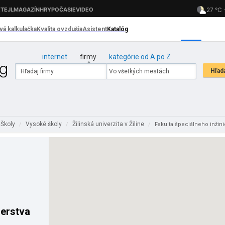
internet
firmy
kategórie od A po Z
Školy
Vysoké školy
Žilinská univerzita v Žiline
/
/
/
Fakulta špeciálneho inžinie
ierstva