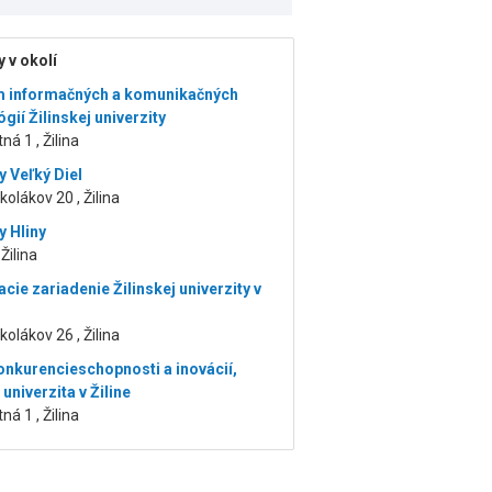
 v okolí
 informačných a komunikačných
gií Žilinskej univerzity
ná 1 , Žilina
y Veľký Diel
olákov 20 , Žilina
y Hliny
 Žilina
cie zariadenie Žilinskej univerzity v
olákov 26 , Žilina
onkurencieschopnosti a inovácií,
 univerzita v Žiline
ná 1 , Žilina