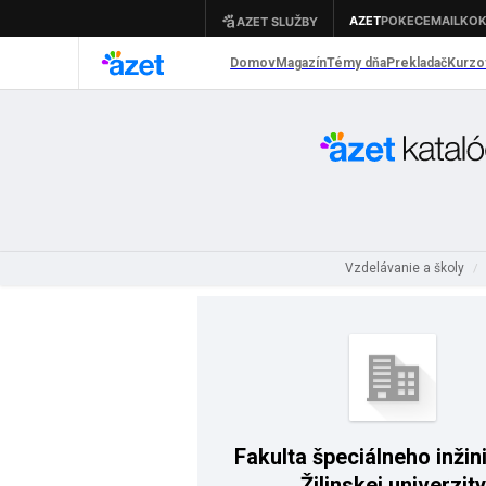
Vzdelávanie a školy
/
Fakulta špeciálneho inžin
Žilinskej univerzity