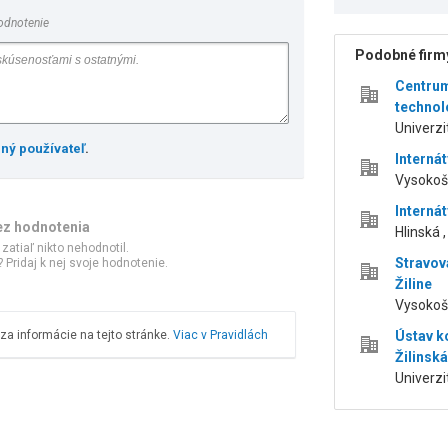
odnotenie
Podobné firmy
Centrum
technoló
Univerzit
ený používateľ
.
Internát
Vysokošk
Internát
ez hodnotenia
Hlinská ,
 zatiaľ nikto nehodnotil.
Stravova
 Pridaj k nej svoje hodnotenie.
Žiline
Vysokošk
a informácie na tejto stránke.
Viac v Pravidlách
Ústav k
Žilinská
Univerzit