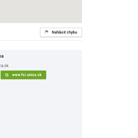
Nahlásiť chybu
ka
www.fsi.uniza.sk