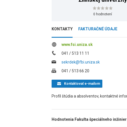
0 hodnotení
KONTAKTY
FAKTURAČNÉ ÚDAJE
www.fsi.uniza.sk
041 / 513 11 11
sekrdek@fbi.uniza.sk
041 / 513 66 20
Kontaktovať
e-mailom
Profil štúdia a absolventov, kontaktné inf
Hodnotenia Fakulta špeciálneho inžiniers