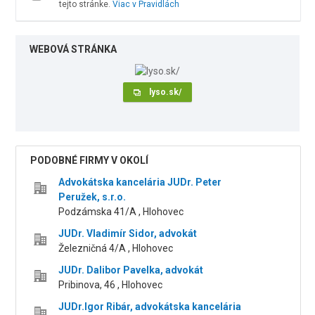
tejto stránke.
Viac v Pravidlách
WEBOVÁ STRÁNKA
lyso.sk/
PODOBNÉ FIRMY V OKOLÍ
Advokátska kancelária JUDr. Peter
Peružek, s.r.o.
Podzámska 41/A , Hlohovec
JUDr. Vladimír Sidor, advokát
Železničná 4/A , Hlohovec
JUDr. Dalibor Pavelka, advokát
Pribinova, 46 , Hlohovec
JUDr.Igor Ribár, advokátska kancelária