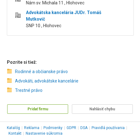
Nám sv. Michala 11 , Hlohovec
Advokátska kancelária JUDr. Tomáš
Mutkovič
SNP 10 , Hlohovec
Pozrite si tiež:
Rodinné a občianske právo
Advokáti, advokátske kancelárie
Trestné právo
Pridať firmu
Nahlásiť chybu
Katalóg
|
Reklama
|
Podmienky
|
GDPR
|
DSA
|
Pravidlá používania
|
Kontakt
|
Nastavenie súkromia