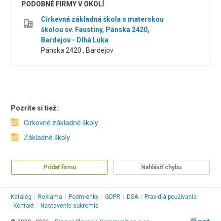
PODOBNÉ FIRMY V OKOLÍ
Cirkevná základná škola s materskou
školou sv. Faustíny, Pánska 2420,
Bardejov - Dlhá Lúka
Pánska 2420 , Bardejov
Pozrite si tiež:
Cirkevné základné školy
Základné školy
Pridať firmu
Nahlásiť chybu
Katalóg
|
Reklama
|
Podmienky
|
GDPR
|
DSA
|
Pravidlá používania
|
Kontakt
|
Nastavenie súkromia