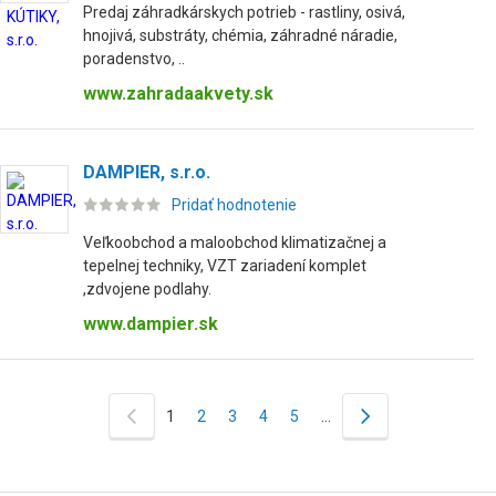
Predaj záhradkárskych potrieb - rastliny, osivá,
hnojivá, substráty, chémia, záhradné náradie,
poradenstvo, ..
www.zahradaakvety.sk
DAMPIER, s.r.o.
Pridať hodnotenie
Veľkoobchod a maloobchod klimatizačnej a
tepelnej techniky, VZT zariadení komplet
,zdvojene podlahy.
www.dampier.sk
1
2
3
4
5
…