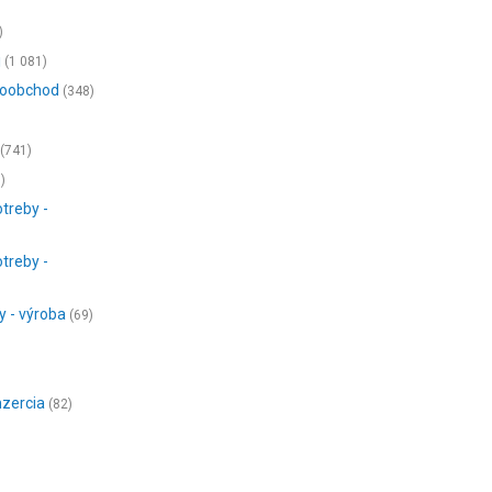
)
j
(1 081)
ľkoobchod
(348)
(741)
)
treby -
treby -
y - výroba
(69)
nzercia
(82)