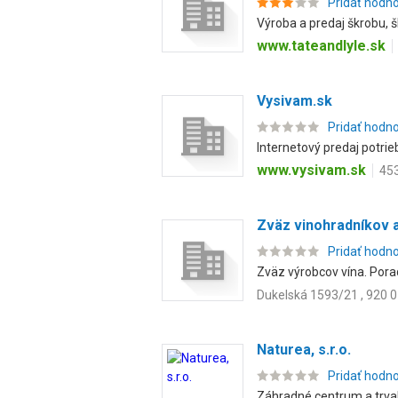
Pridať hodn
Výroba a predaj škrobu, š
www.tateandlyle.sk
Vysivam.sk
Pridať hodn
Internetový predaj potrie
www.vysivam.sk
453
Zväz vinohradníkov 
Pridať hodn
Zväz výrobcov vína. Pora
Dukelská 1593/21 , 920 
Naturea, s.r.o.
Pridať hodn
Záhradné centrum a trval