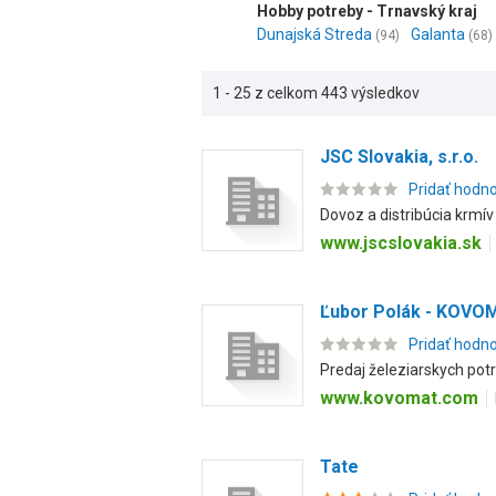
Hobby potreby - Trnavský kraj
Dunajská Streda
Galanta
(94)
(68)
1 - 25 z celkom 443 výsledkov
JSC Slovakia, s.r.o.
Pridať hodn
Dovoz a distribúcia krmív
www.jscslovakia.sk
Ľubor Polák - KOVO
Pridať hodn
Predaj železiarskych potr
www.kovomat.com
Tate