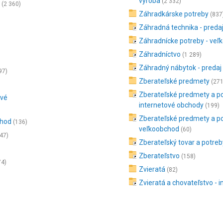
výroba
(2 332)
(2 360)
Záhradkárske potreby
(837
Záhradná technika - preda
Záhradnícke potreby - ve
Záhradníctvo
(1 289)
Záhradný nábytok - predaj
97)
Zberateľské predmety
(271
Zberateľské predmety a po
ové
internetové obchody
(199)
Zberateľské predmety a po
chod
(136)
veľkoobchod
(60)
47)
Zberateľský tovar a potreb
Zberateľstvo
(158)
74)
Zvieratá
(82)
Zvieratá a chovateľstvo - i