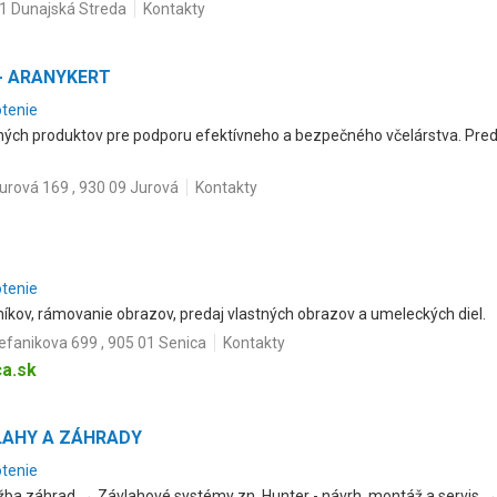
01 Dunajská Streda
Kontakty
 - ARANYKERT
otenie
dných produktov pre podporu efektívneho a bezpečného včelárstva. Preda
urová 169 , 930 09 Jurová
Kontakty
otenie
níkov, rámovanie obrazov, predaj vlastných obrazov a umeleckých diel.
efanikova 699 , 905 01 Senica
Kontakty
a.sk
VLAHY A ZÁHRADY
otenie
ržba záhrad → Závlahové systémy zn. Hunter - návrh, montáž a servis 