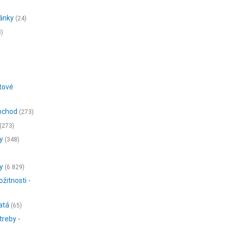
ánky
(24)
)
etové
obchod
(273)
(273)
y
(348)
y
(6 829)
žitnosti -
atá
(65)
treby -