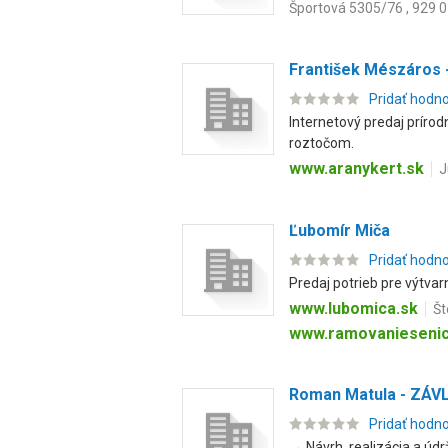
Športová 5305/76 , 929 
František Mészáros
Pridať hodn
Internetový predaj príro
roztočom.
www.aranykert.sk
J
Ľubomír Miča
Pridať hodn
Predaj potrieb pre výtvar
www.lubomica.sk
Št
www.ramovaniesenic
Roman Matula - ZÁ
Pridať hodn
→ Návrh, realizácia a úd