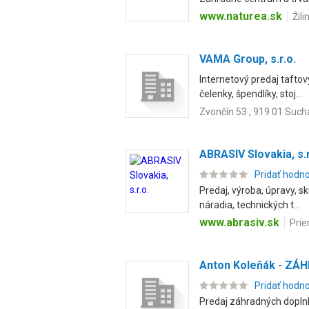
www.naturea.sk
Žil
VAMA Group, s.r.o.
Internetový predaj taftov
čelenky, špendlíky, stoj...
Zvončín 53 , 919 01 Suc
ABRASIV Slovakia, s.r
Pridať hodn
Predaj, výroba, úpravy, s
náradia, technických t...
www.abrasiv.sk
Prie
Anton Koleňák - Z
Pridať hodn
Predaj záhradných doplnk