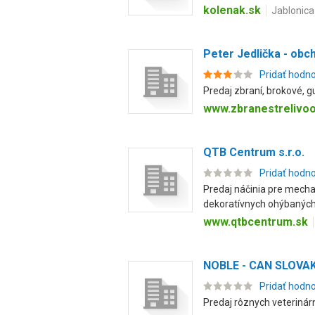
kolenak.sk
Jablonica
Peter Jedlička - obc
Pridať hodn
Predaj zbraní, brokové, g
www.zbranestrelivoo
QTB Centrum s.r.o.
Pridať hodn
Predaj náčinia pre mecha
dekoratívnych ohýbaných 
www.qtbcentrum.sk
NOBLE - CAN SLOVAKIA
Pridať hodn
Predaj rôznych veterinárny