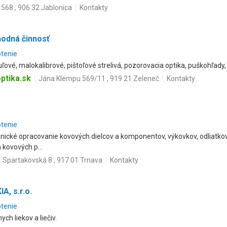
 568 , 906 32 Jablonica
Kontakty
hodná činnosť
otenie
uľové, malokalibrové, pištoľové strelivá, pozorovacia optika, puškohľady,
ptika.sk
Jána Klempu 569/11 , 919 21 Zeleneč
Kontakty
otenie
nické opracovanie kovových dielcov a komponentov, výkovkov, odliatkov
kovových p...
Spartakovská 8 , 917 01 Trnava
Kontakty
, s.r.o.
otenie
ch liekov a liečiv.