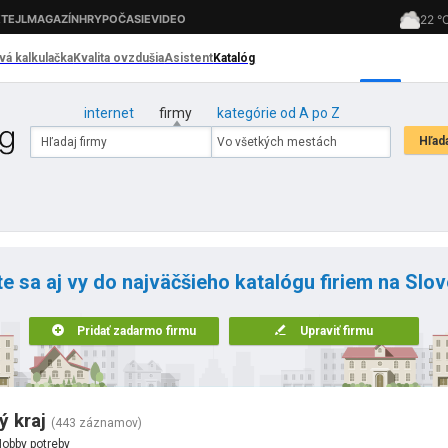
internet
firmy
kategórie od A po Z
te sa aj vy do najväčšieho katalógu firiem na Slo
Pridať zadarmo firmu
Upraviť firmu
ý kraj
(443 záznamov)
obby potreby