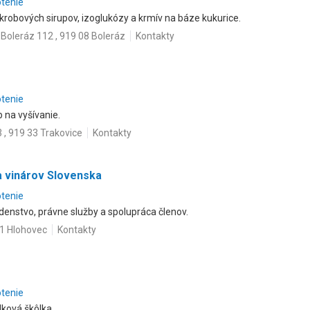
otenie
krobových sirupov, izoglukózy a krmív na báze kukurice.
Boleráz 112 , 919 08 Boleráz
Kontakty
otenie
b na vyšívanie.
 , 919 33 Trakovice
Kontakty
a vinárov Slovenska
otenie
denstvo, právne služby a spolupráca členov.
01 Hlohovec
Kontakty
otenie
ková škôlka.