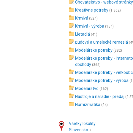
Chovateľstvo - webové stránky
Kreatívne potreby
(1 362)
Krmivá
(524)
Krmivá - výroba
(154)
Lietadlá
(41)
Ľudové a umelecké remeslá
(4
Modelárske potreby
(382)
Modelárske potreby - internet
obchody
(365)
Modelárske potreby - veľkoob
Modelárske potreby - výroba
(1
Modelárstvo
(162)
Nástroje a náradie - predaj
(2 5
Numizmatika
(24)
Všetky lokality
Slovensko