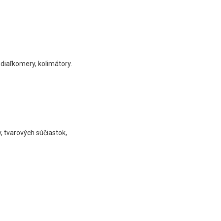
 diaľkomery, kolimátory.
, tvarových súčiastok,