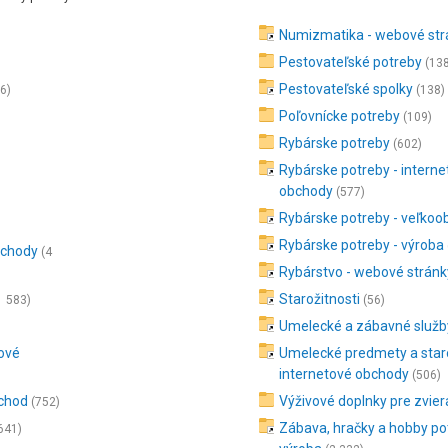
Numizmatika - webové str
Pestovateľské potreby
(138
Pestovateľské spolky
6)
(138)
Poľovnícke potreby
(109)
Rybárske potreby
(602)
Rybárske potreby - intern
obchody
(577)
Rybárske potreby - veľko
Rybárske potreby - výroba
bchody
(4
Rybárstvo - webové stránk
Starožitnosti
1 583)
(56)
Umelecké a zábavné služb
tové
Umelecké predmety a staro
internetové obchody
(506)
bchod
Výživové doplnky pre zvier
(752)
Zábava, hračky a hobby po
641)