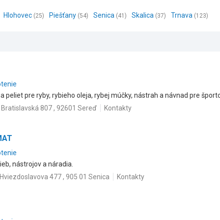
Hlohovec
Piešťany
Senica
Skalica
Trnava
(25)
(54)
(41)
(37)
(123)
otenie
 a peliet pre ryby, rybieho oleja, rybej múčky, nástrah a návnad pre šport
Bratislavská 807 , 92601 Sereď
Kontakty
MAT
otenie
ieb, nástrojov a náradia.
Hviezdoslavova 477 , 905 01 Senica
Kontakty