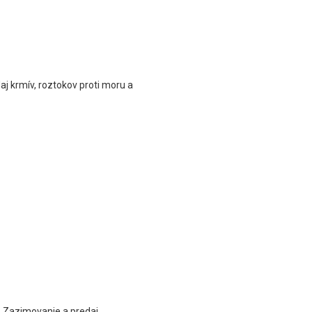
j krmív, roztokov proti moru a
→ Zazimovanie a predaj