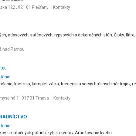
inská 122 , 921 01 Piešťany
Kontakty
ých, atlasových, saténových, rypsových a dekoračných stúh. Čipky, flitre
há nad Parnou
.o.
otenie
kúšanie, kontrola, kompletizácia, triedenie a servis brúsnych nástrojov, 
myselná 1 , 917 01 Trnava
Kontakty
ÁHRADNÍCTVO
otenie
ov, smútočných potrieb, kytíc a kvetov. Aranžovanie kvetín.