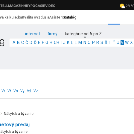
internet
firmy
kategórie od A po Z
A
B
C
Č
D
Ď
E
F
G
H
CH
I
J
K
L
Ľ
M
N
O
P
R
S
Š
T
Ť
U
V
W
X
Vr
Vŕ
Vs
Vy
Vý
Vz
Nábytok a bývanie
netový predaj
ábytok a bývanie