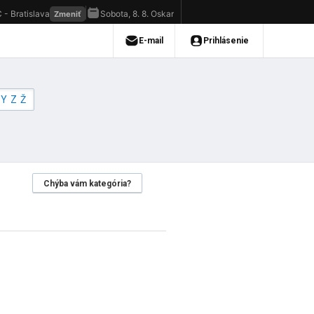
Y
Z
Ž
Chýba vám kategória?