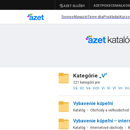
Kategórie
„V”
221 kategórií pre:
Vá
Vč
Ve
Vch
Vi
Ví
Vl
Vn
Vo
Vybavenie kúpeľní
Katalóg
Obchody a veľkoobchod
Vybavenie kúpeľní – inter
Katalóg
Internetové obchody
N