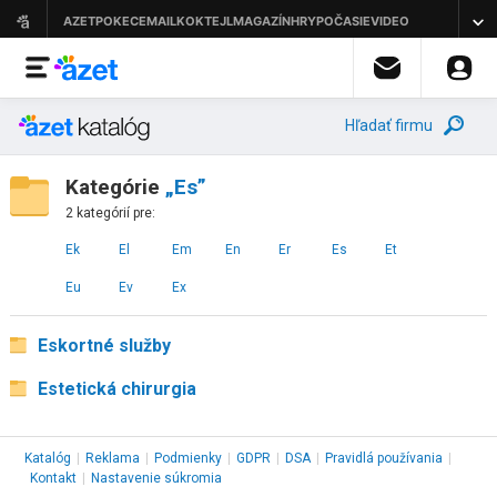
Hľadať firmu
Kategórie
„Es”
2 kategórií pre:
Ek
El
Em
En
Er
Es
Et
Eu
Ev
Ex
Eskortné služby
Estetická chirurgia
Katalóg
|
Reklama
|
Podmienky
|
GDPR
|
DSA
|
Pravidlá používania
|
Kontakt
|
Nastavenie súkromia