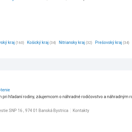
vský kraj
Košický kraj
Nitriansky kraj
Prešovský kraj
(160)
(34)
(32)
(34)
otenie
ri hľadaní rodiny, záujemcom o náhradné rodičovstvo a náhradným rod
tie SNP 16 , 974 01 Banská Bystrica
Kontakty