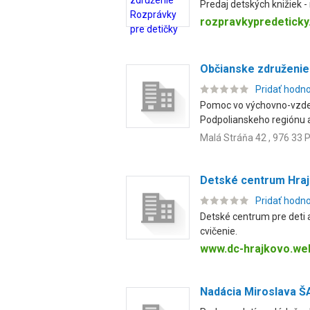
Predaj detských knižiek -
rozpravkypredeticky
Občianske združenie
Pridať hodn
Pomoc vo výchovno-vzdel
Podpolianskeho regiónu a 
Malá Stráňa 42 , 976 33 
Detské centrum Hra
Pridať hodn
Detské centrum pre deti a
cvičenie.
www.dc-hrajkovo.we
Nadácia Miroslava 