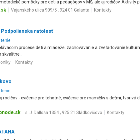
 metodické pomôcky pre deti a pedagógov v MŠ, ale aj rodičov. Aktivity p
.sk
Vajanského ulica 909/5 , 924 01 Galanta
Kontakty
 Podpolianska ratolesť
otenie
ávacom procese detí a mládeže, zachovavanie a zveľaďovanie kultúrn
skvalitne...
Poniky
Kontakty
jkovo
otenie
j rodičov - cvičenie pre tehotné, cvičenie pre mamičky s deťmi, tvorivá
bnode.sk
s. J. Dalloša 1354 , 925 21 Sládkovičovo
Kontakty
ŠATANA