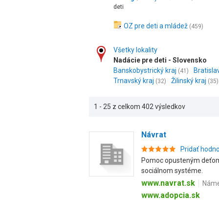
deti
OZ pre deti a mládež
(459)
Všetky lokality
Nadácie pre deti - Slovensko
Banskobystrický kraj
Bratisla
(41)
Trnavský kraj
Žilinský kraj
(32)
(35)
1 - 25 z celkom 402 výsledkov
Návrat
Pridať hodn
Pomoc opusteným deťom p
sociálnom systéme.
www.navrat.sk
Námes
www.adopcia.sk