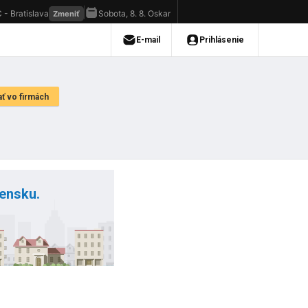
vensku.