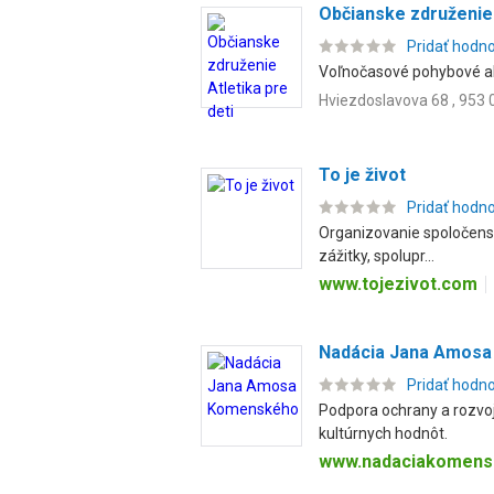
Občianske združenie 
Pridať hodn
Voľnočasové pohybové akt
Hviezdoslavova 68 , 953 
To je život
Pridať hodn
Organizovanie spoločenský
zážitky, spolupr...
www.tojezivot.com
Nadácia Jana Amos
Pridať hodn
Podpora ochrany a rozvoj
kultúrnych hodnôt.
www.nadaciakomens