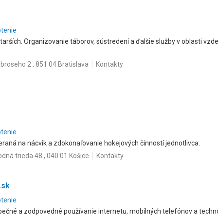
otenie
tarších. Organizovanie táborov, sústredení a ďalšie služby v oblasti vzde
roseho 2 , 851 04 Bratislava
Kontakty
otenie
aná na nácvik a zdokonaľovanie hokejových činností jednotlivca.
dná trieda 48 , 040 01 Košice
Kontakty
.sk
otenie
čné a zodpovedné používanie internetu, mobilných telefónov a technol