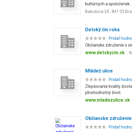
kultúrnych a spoločensk..
Bakošova 24 , 841 03 Bra
Detský čin roka
Pridať hodn
Občianske združenie s cie
www.detskycin.sk
N
Mládež ulice
Pridať hodn
Zlepšovanie kvality živo
plnohodnotný život.
www.mladezulice.sk
Občianske združenie
Pridať hodn