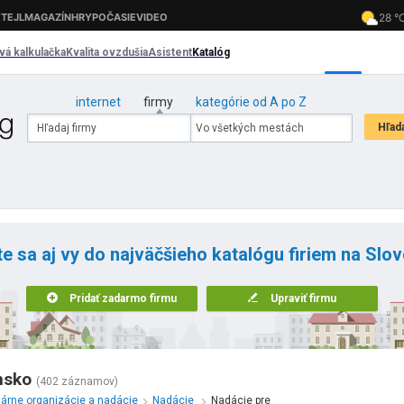
internet
firmy
kategórie od A po Z
te sa aj vy do najväčšieho katalógu firiem na Slo
Pridať zadarmo firmu
Upraviť firmu
nsko
(402 záznamov)
árne organizácie a nadácie
Nadácie
Nadácie pre