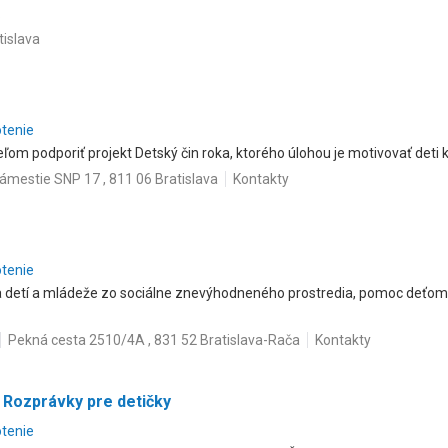
.
tislava
otenie
ľom podporiť projekt Detský čin roka, ktorého úlohou je motivovať deti 
ámestie SNP 17 , 811 06 Bratislava
Kontakty
otenie
ta detí a mládeže zo sociálne znevýhodneného prostredia, pomoc deťom
Pekná cesta 2510/4A , 831 52 Bratislava-Rača
Kontakty
 Rozprávky pre detičky
otenie