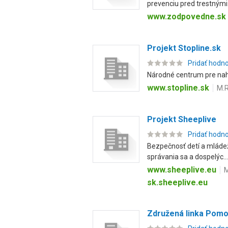
prevenciu pred trestnými.
www.zodpovedne.sk
Projekt Stopline.sk
Pridať hodn
Národné centrum pre nahl
www.stopline.sk
M.R
Projekt Sheeplive
Pridať hodn
Bezpečnosť detí a mládeže
správania sa a dospelýc...
www.sheeplive.eu
M
sk.sheeplive.eu
Združená linka Pomo