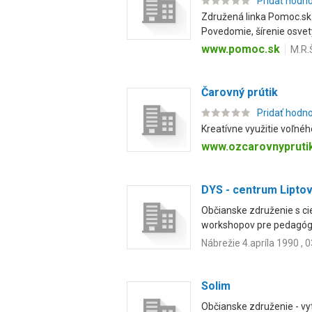
Pridať hodn
Združená linka Pomoc.sk.
Povedomie, šírenie osvety
www.pomoc.sk
M.R.
Čarovný prútik
Pridať hodn
Kreatívne využitie voľné
www.ozcarovnypruti
DYS - centrum Lipto
Občianske združenie s ci
workshopov pre pedagógov
Nábrežie 4.apríla 1990 , 
Solim
Občianske združenie - vy