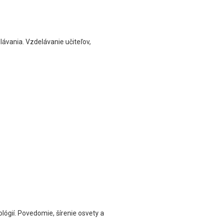
lávania. Vzdelávanie učiteľov,
ógií. Povedomie, šírenie osvety a