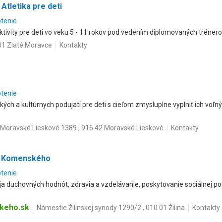
Atletika pre deti
otenie
ivity pre deti vo veku 5 - 11 rokov pod vedením diplomovaných trénero
01 Zlaté Moravce
Kontakty
otenie
ch a kultúrnych podujatí pre deti s cieľom zmysluplne vyplniť ich voľný č
Moravské Lieskové 1389 , 916 42 Moravské Lieskové
Kontakty
a Komenského
otenie
a duchovných hodnôt, zdravia a vzdelávanie, poskytovanie sociálnej p
keho.sk
Námestie Žilinskej synody 1290/2 , 010 01 Žilina
Kontakty