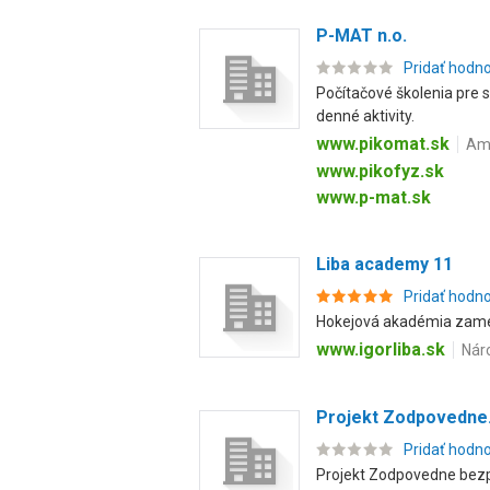
P-MAT n.o.
Pridať hodn
Počítačové školenia pre s
denné aktivity.
www.pikomat.sk
Amb
www.pikofyz.sk
www.p-mat.sk
Liba academy 11
Pridať hodn
Hokejová akadémia zamer
www.igorliba.sk
Náro
Projekt Zodpovedne
Pridať hodn
Projekt Zodpovedne bezpe