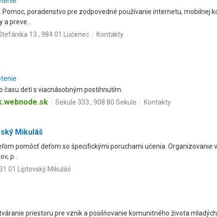
otenie
 Pomoc, poradenstvo pre zodpovedné používanie internetu, mobilnej ko
 a preve...
Štefánika 13 , 984 01 Lučenec
Kontakty
otenie
ho času detí s viacnásobným postihnutím.
k.webnode.sk
Sekule 333 , 908 80 Sekule
Kontakty
vský Mikuláš
eľom pomôcť deťom so špecifickými poruchami učenia. Organizovanie vz
, p...
031 01 Liptovský Mikuláš
tváranie priestoru pre vznik a posilňovanie komunitného života mladých 