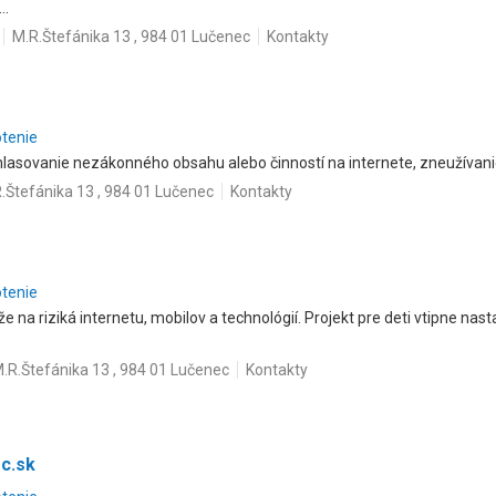
..
M.R.Štefánika 13 , 984 01 Lučenec
Kontakty
otenie
asovanie nezákonného obsahu alebo činností na internete, zneužívanie
.Štefánika 13 , 984 01 Lučenec
Kontakty
otenie
 na riziká internetu, mobilov a technológií. Projekt pre deti vtipne na
.R.Štefánika 13 , 984 01 Lučenec
Kontakty
c.sk