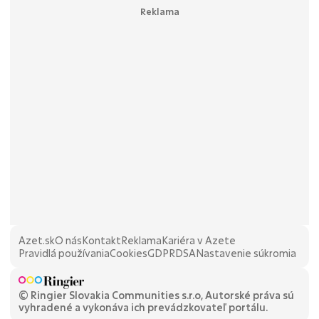
Azet.sk
O nás
Kontakt
Reklama
Kariéra v Azete
Pravidlá používania
Cookies
GDPR
DSA
Nastavenie súkromia
© Ringier Slovakia Communities s.r.o, Autorské práva sú
vyhradené a vykonáva ich prevádzkovateľ portálu.