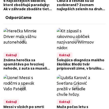
6 najčastejších škodcov,
Cibuľa a cesnak sú už
ktoré zbožňujú paradajky:
zozbierané? Zoznam
Ak v záhrade zbadáte tieto
najlepších zelenín na druhú
zákerné prejavy, konajte
úrodu
Odporúčame
rýchlo
Koktejl
Koktejl
Známa herečka sa
Šokujúca diagnóza malého
spamätáva po hrozivej
školáka: Bledú tvár
nehode, z auta sa museli
pripisovali zime, v brušku
vyplaziť: Je to veľmi ťažké!
mu rástol 17-centimetrový
nádor!
Koktejl
Koktejl
Messi v slzách po smrti
Muža počas letu s