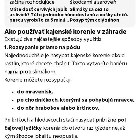
Máte dosť červivých jabĺk
Slimáky sa cez to
a sliviek? Túto jednoduchú
nedostanú a vošky utečú.
pascu vyrobíte za 5 minút
Posyp tým celý záhon
a zbavíte sa škodcov
Ako používať kajenské korenie v záhrade
Existujú dva najčastejšie spôsoby využitia.
1. Rozsypanie priamo na pôdu
Najjednoduchšie je nasypať kajenské korenie okolo
rastlín, ktoré chcete chrániť. Takto vytvoríte bariéru
najmä proti slimákom.
Korenie môžete rozsypať aj:
do mravenísk,
po chodníčkoch, ktorými sa pohybujú mravce,
do nôr hrabošov alebo krtincov.
Pri krtkoch a hlodavcoch stačí nasypať približne
pol
čajovej lyžičky
korenia do otvoru raz týždenne, až
kým škodce lokalitu neopustia.