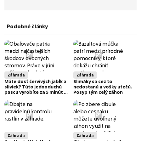
Podobné články
Záhrada
Záhrada
Máte dosť červivých jabĺk a
Slimáky sa cez to
sliviek? Túto jednoduchú
nedostanú a vošky utečú.
pascu vyrobíte za 5 minút a
Posyp tým celý záhon
zbavíte sa škodcov
Záhrada
Záhrada