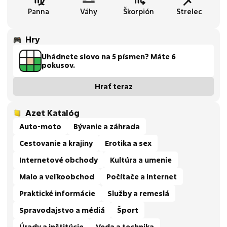
Panna
Váhy
Škorpión
Strelec
Hry
Uhádnete slovo na 5 písmen? Máte 6
pokusov.
Hrať teraz
Azet Katalóg
Auto-moto
Bývanie a záhrada
Cestovanie a krajiny
Erotika a sex
Internetové obchody
Kultúra a umenie
Malo a veľkoobchod
Počítače a internet
Praktické informácie
Služby a remeslá
Spravodajstvo a médiá
Šport
Úrady a inštitúcie
Veda a technika