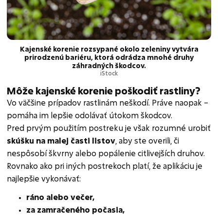
Kajenské korenie rozsypané okolo zeleniny vytvára
prirodzenú bariéru, ktorá odrádza mnohé druhy
záhradných škodcov.
iStock
Môže kajenské korenie poškodiť rastliny?
Vo väčšine prípadov rastlinám neškodí. Práve naopak –
pomáha im lepšie odolávať útokom škodcov.
Pred prvým použitím postreku je však rozumné urobiť
skúšku na malej časti listov
, aby ste overili, či
nespôsobí škvrny alebo popálenie citlivejších druhov.
Rovnako ako pri iných postrekoch platí, že aplikáciu je
najlepšie vykonávať:
ráno alebo večer,
za zamračeného počasia,