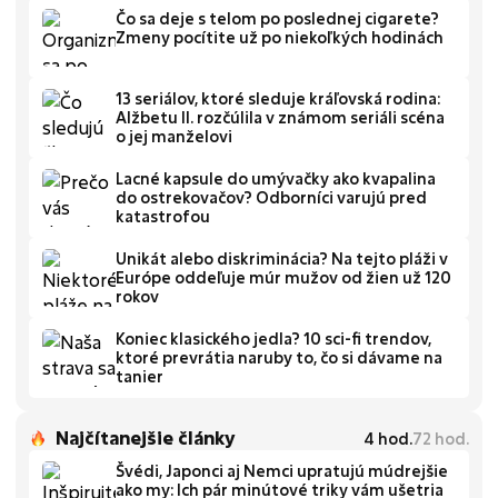
Čo sa deje s telom po poslednej cigarete?
Zmeny pocítite už po niekoľkých hodinách
13 seriálov, ktoré sleduje kráľovská rodina:
Alžbetu II. rozčúlila v známom seriáli scéna
o jej manželovi
Lacné kapsule do umývačky ako kvapalina
do ostrekovačov? Odborníci varujú pred
katastrofou
Unikát alebo diskriminácia? Na tejto pláži v
Európe oddeľuje múr mužov od žien už 120
rokov
Koniec klasického jedla? 10 sci-fi trendov,
ktoré prevrátia naruby to, čo si dávame na
tanier
Najčítanejšie články
4
hod.
72
hod.
Švédi, Japonci aj Nemci upratujú múdrejšie
ako my: Ich pár minútové triky vám ušetria