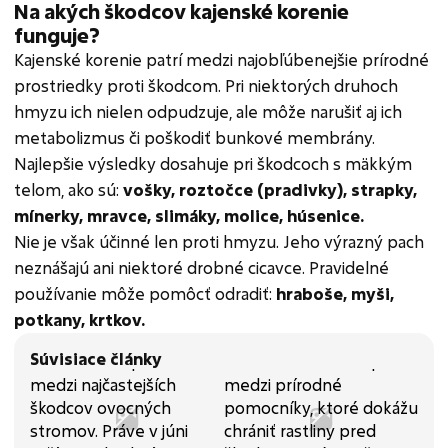
Na akých škodcov kajenské korenie
funguje?
Kajenské korenie patrí medzi najobľúbenejšie prírodné
prostriedky proti škodcom. Pri niektorých druhoch
hmyzu ich nielen odpudzuje, ale môže narušiť aj ich
metabolizmus či poškodiť bunkové membrány.
Najlepšie výsledky dosahuje pri škodcoch s mäkkým
telom, ako sú:
vošky,
roztočce (pradivky),
strapky,
mínerky,
mravce, slimáky,
molice,
húsenice.
Nie je však účinné len proti hmyzu. Jeho výrazný pach
neznášajú ani niektoré drobné cicavce. Pravidelné
používanie môže pomôcť odradiť:
hraboše,
myši,
potkany,
krtkov.
Súvisiace články