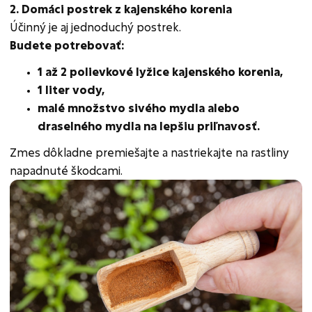
2. Domáci postrek z kajenského korenia
Účinný je aj jednoduchý postrek.
Budete potrebovať:
1 až 2 polievkové lyžice kajenského korenia,
1 liter vody,
malé množstvo sivého mydla alebo
draselného mydla na lepšiu priľnavosť.
Zmes dôkladne premiešajte a nastriekajte na rastliny
napadnuté škodcami.