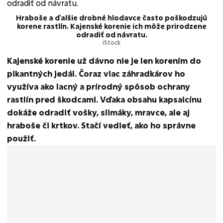
Hraboše a ďalšie drobné hlodavce často poškodzujú
korene rastlín. Kajenské korenie ich môže prirodzene
odradiť od návratu.
iStock
Kajenské korenie už dávno nie je len korením do
pikantných jedál. Čoraz viac záhradkárov ho
využíva ako lacný a prírodný spôsob ochrany
rastlín pred škodcami. Vďaka obsahu kapsaicínu
dokáže odradiť vošky, slimáky, mravce, ale aj
hraboše či krtkov. Stačí vedieť, ako ho správne
použiť.