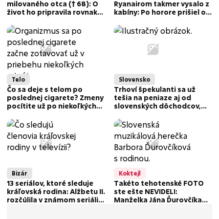
milovaného otca († 68): O
Ryanairom takmer vysalo z
život ho pripravila rovnaká
kabíny: Po horore prišiel od
zákerná diagnóza ako
spoločnosti absurdný e-
Patejdla!
mail!
Telo
Slovensko
Čo sa deje s telom po
Trhoví špekulanti sa už
poslednej cigarete? Zmeny
tešia na peniaze aj od
pocítite už po niekoľkých
slovenských dôchodcov,
hodinách
môžu za to uhlíkové
odpustky
Bizár
Koktejl
13 seriálov, ktoré sleduje
Takéto tehotenské FOTO
kráľovská rodina: Alžbetu II.
ste ešte NEVIDELI:
rozčúlila v známom seriáli
Manželka Jána Ďurovčíka
scéna o jej manželovi
ukázala bruško! Žiadny gýč,
ale...