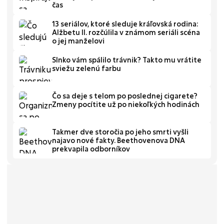
čas
13 seriálov, ktoré sleduje kráľovská rodina:
Alžbetu II. rozčúlila v známom seriáli scéna
o jej manželovi
Slnko vám spálilo trávnik? Takto mu vrátite
sviežu zelenú farbu
Čo sa deje s telom po poslednej cigarete?
Zmeny pocítite už po niekoľkých hodinách
Takmer dve storočia po jeho smrti vyšli
najavo nové fakty. Beethovenova DNA
prekvapila odborníkov