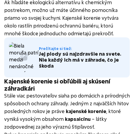
Ak hľadáte ekologickú alternatívu k chemickým
postrekom, možno už máte účinného pomocníka
priamo vo svojej kuchyni. Kajenské korenie vytvára
okolo rastlín prirodzenú ochrannú bariéru, ktorú
mnohé škodce jednoducho odmietajú prekročiť.
Prečítajte si tiež:
Jej plody sú najzdravšie na svete.
Nie každý ich má v záhrade, čo je
škoda
Kajenské korenie si obľúbili aj skúsení
záhradkári
Stále viac pestovateľov siaha po domácich a prírodných
spôsoboch ochrany záhrady. Jedným z najväčších hitov
posledných rokov je práve
kajenské korenie
, ktoré
vyniká vysokým obsahom
kapsaicínu
– látky
zodpovednej za jeho výraznú štipľavosť.