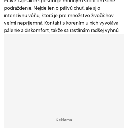
Práve kapsaicín spôsobuje mnohým škodcom silné
podráždenie. Nejde len o pálivú chuť, ale aj o
intenzívnu vôňu, ktorá je pre množstvo živočíchov
veľmi nepríjemná. Kontakt s korením u nich vyvoláva
pálenie a diskomfort, takže sa rastlinám radšej vyhnú.