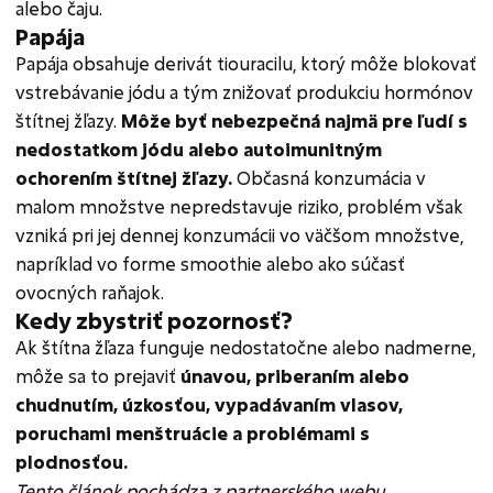
alebo čaju.
Papája
Papája obsahuje derivát tiouracilu, ktorý môže blokovať
vstrebávanie jódu a tým znižovať produkciu hormónov
štítnej žľazy.
Môže byť nebezpečná najmä pre ľudí s
nedostatkom jódu alebo autoimunitným
ochorením štítnej žľazy.
Občasná konzumácia v
malom množstve nepredstavuje riziko, problém však
vzniká pri jej dennej konzumácii vo väčšom množstve,
napríklad vo forme smoothie alebo ako súčasť
ovocných raňajok.
Kedy zbystriť pozornosť?
Ak štítna žľaza funguje nedostatočne alebo nadmerne,
môže sa to prejaviť
únavou, priberaním alebo
chudnutím, úzkosťou, vypadávaním vlasov,
poruchami menštruácie a problémami s
plodnosťou.
Tento článok pochádza z partnerského webu