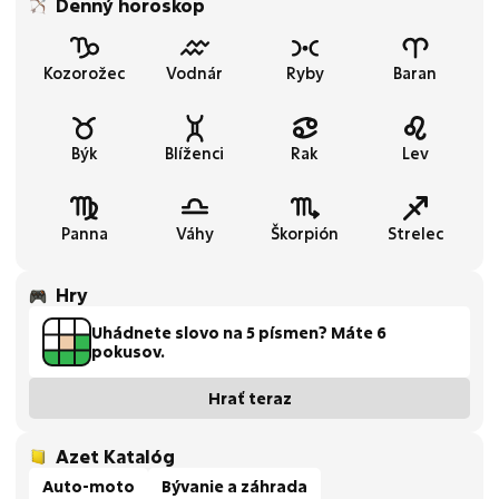
Denný horoskop
Kozorožec
Vodnár
Ryby
Baran
Býk
Blíženci
Rak
Lev
Panna
Váhy
Škorpión
Strelec
Hry
Uhádnete slovo na 5 písmen? Máte 6
pokusov.
Hrať teraz
Azet Katalóg
Auto-moto
Bývanie a záhrada