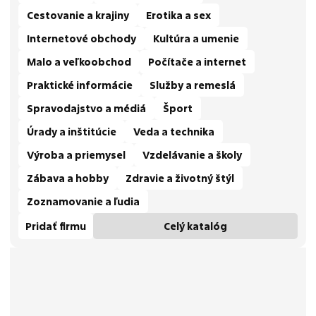
Cestovanie a krajiny
Erotika a sex
Internetové obchody
Kultúra a umenie
Malo a veľkoobchod
Počítače a internet
Praktické informácie
Služby a remeslá
Spravodajstvo a médiá
Šport
Úrady a inštitúcie
Veda a technika
Výroba a priemysel
Vzdelávanie a školy
Zábava a hobby
Zdravie a životný štýl
Zoznamovanie a ľudia
Pridať firmu
Celý katalóg