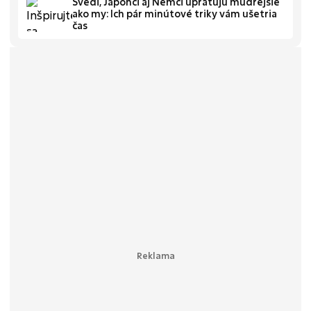
Švédi, Japonci aj Nemci upratujú múdrejšie
ako my: Ich pár minútové triky vám ušetria
čas