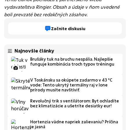
vydavateľstva Ringier. Obsah a údaje v ňom uvedené
boli prevzaté bez redakčných zásahov.
Začnite diskusiu
Najnovšie články
Brušáky tuk na bruchu nespália. Najlepšie
funguje kombinácia troch typov tréningu
V Toskánsku sa okúpete zadarmo v 43 °C
vode: Tento ukrytý termálny raj v lone
prírody musíte navštíviť
Revolučný trik s ventilátorom: Byt ochladíte
bez klimatizácie a ušetríte desiatky eur!
Hortenzia vädne napriek zalievaniu? Príčina
je jasná