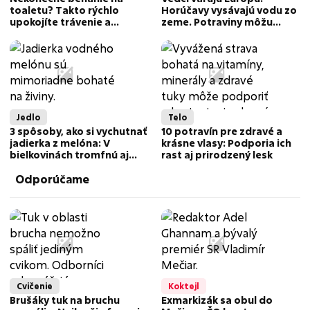
toaletu? Takto rýchlo
Horúčavy vysávajú vodu zo
upokojíte trávenie a
zeme. Potraviny môžu
doplníte chýbajúce živiny
zdražieť
Jedlo
Telo
3 spôsoby, ako si vychutnať
10 potravín pre zdravé a
jadierka z melóna: V
krásne vlasy: Podporia ich
bielkovinách tromfnú aj
rast aj prirodzený lesk
hovädzie mäso
Odporúčame
Cvičenie
Koktejl
Brušáky tuk na bruchu
Exmarkizák sa obul do