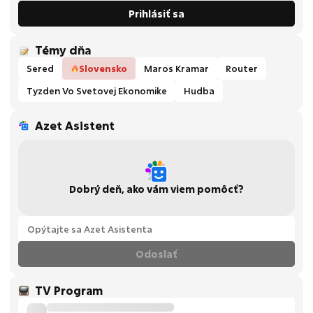
Prihlásiť sa
Témy dňa
Sered
Slovensko
Maros Kramar
Router
Tyzden Vo Svetovej Ekonomike
Hudba
Azet Asistent
Dobrý deň, ako vám viem pomôcť?
Odoslať
TV Program