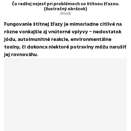
Čo radšej nejesť pri problémoch so štítnou žľazou.
(Ilustračný obrázok)
iStock
Fungovanie štítnej žľazy je mimoriadne citlivé na
rôzne vonkajšie aj vnútorné vplyvy – nedostatok
jódu, autoimunitné reakcie, environmentálne
toxíny, či dokonca niektoré potraviny môžu narušiť
jej rovnováhu.