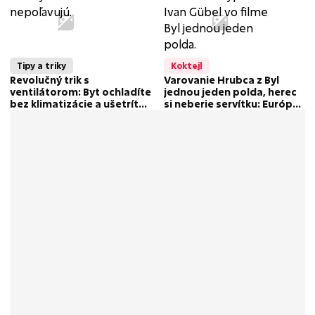
Tipy a triky
Koktejl
Revolučný trik s
Varovanie Hrubca z Byl
ventilátorom: Byt ochladíte
jednou jeden polda, herec
bez klimatizácie a ušetríte
si neberie servítku: Európa
desiatky eur!
sa rúti do záhuby!