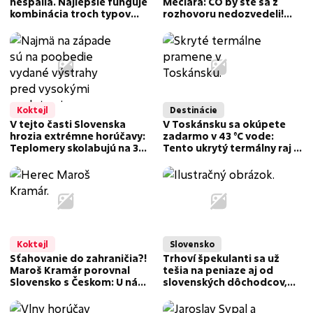
nespália. Najlepšie funguje
Mečiara: ČO by ste sa z
kombinácia troch typov
rozhovoru nedozvedeli!
tréningu
Paralela s Ficom?
Koktejl
Destinácie
V tejto časti Slovenska
V Toskánsku sa okúpete
hrozia extrémne horúčavy:
zadarmo v 43 °C vode:
Teplomery skolabujú na 34
Tento ukrytý termálny raj v
stupňoch, SHMÚ vydal
lone prírody musíte
výstrahy!
navštíviť
Koktejl
Slovensko
Sťahovanie do zahraničia?!
Trhoví špekulanti sa už
Maroš Kramár porovnal
tešia na peniaze aj od
Slovensko s Českom: U nás
slovenských dôchodcov,
je špina a zima, u nich...
môžu za to uhlíkové
odpustky