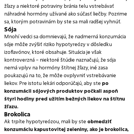
žľazy a niektoré potraviny bránia telu vstrebávať
náhradné hormóny užívané ako súčasť liečby. Pozrime
sa, ktorým potravinám by ste sa mali radšej vyhnúť.
Sója
Mnohí vedci sa domnievajú, že nadmerná konzumácia
sóje môže zvýšiť riziko hypotyreózy v dôsledku
izoflavónov, ktoré obsahuje. Situácia je však
kontroverzná – niektoré štúdie naznačujú, že sója
nemá vplyv na hormóny štítnej žľazy, iné zasa
poukazujú na to, že môže ovplyvniť vstrebávanie
liekov. Pre istotu lekári odporúčajú, aby ste
po
konzumácii sójových produktov počkali aspoň
štyri hodiny pred užitím bežných liekov na štítnu
žľazu.
Brokolica
Ak trpíte hypotyreózou, mali by ste
obmedziť
konzumáciu kapustovitej zeleniny, ako je brokolica,