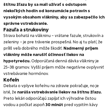
štítnu žľazu by sa mali užívať s odstupom
niekoľkých hodín od konzumácie potravín s
vysokým obsahom vlákniny, aby sa zabezpečilo ich
správne vstrebávanie.
Fazuľa a strukoviny
Strava bohatá na vlákninu – vrátane fazule, strukovín a
zeleniny – je pre trávenie prospešná. No aj tu platí, že
príliš veľa dobrého môže škodiť.
Nadmerný príjem
vlákniny môže narušiť účinnosť liekov na
hypotyreózu.
Odporúčaná denná dávka vlákniny je
25–38 gramov. Vyšší príjem môže negatívne ovplyvniť
vstrebávanie hormónov.
Kofeín
Debata o vplyve kofeínu na zdravie pokračuje, no je
isté, že
narúša vstrebávanie liekov na štítnu žľazu.
Preto lekári odporúčajú zapíjať ich výhradne čistou
vodou a počkať aspoň
30 minút
pred vypitím kávy