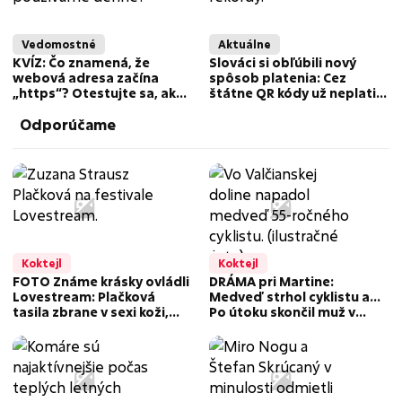
Vedomostné
Aktuálne
KVÍZ: Čo znamená, že
Slováci si obľúbili nový
webová adresa začína
spôsob platenia: Cez
„https“? Otestujte sa, ako
štátne QR kódy už neplatia
sa vyznáte v bežných
len drobné nákupy
Odporúčame
skratkách a pojmoch
Koktejl
Koktejl
FOTO Známe krásky ovládli
DRÁMA pri Martine:
Lovestream: Plačková
Medveď strhol cyklistu a...
tasila zbrane v sexi koži,
Po útoku skončil muž v
Vizváryová zmenená na
nemocnici!
nepoznanie!