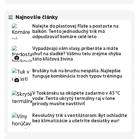
Najnovšie články
Nalejte do plastovej fľaše a postavte na
balkón. Tento jednoduchý trik má
odpudzovať komáre celé leto
Vypadávajú vám vlasy, priberáte a máte
chuť na sladké? Vášmu telu zrejme chýba
táto kľúčová živina
Brušáky tuk na bruchu nespália. Najlepšie
funguje kombinácia troch typov tréningu
V Toskánsku sa okúpete zadarmo v 43 °C
vode: Tento ukrytý termálny raj v lone
prírody musíte navštíviť
Revolučný trik s ventilátorom: Byt ochladíte
bez klimatizácie a ušetríte desiatky eur!