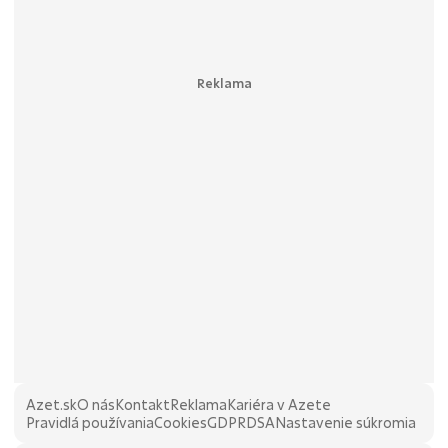
Azet.sk
O nás
Kontakt
Reklama
Kariéra v Azete
Pravidlá používania
Cookies
GDPR
DSA
Nastavenie súkromia