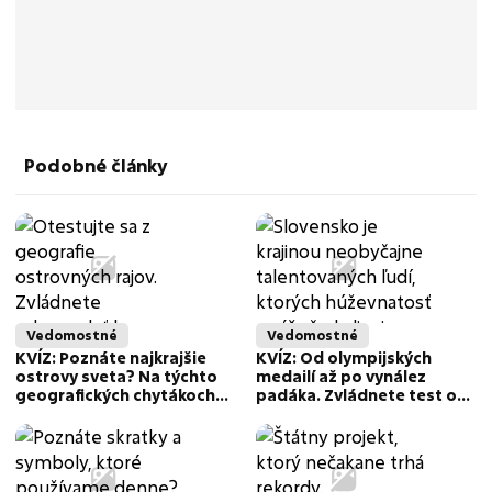
Podobné články
Vedomostné
Vedomostné
KVÍZ: Poznáte najkrajšie
KVÍZ: Od olympijských
ostrovy sveta? Na týchto
medailí až po vynález
geografických chytákoch
padáka. Zvládnete test o
zlyháva väčšina ľudí
slávnych Slovákoch na plný
počet bodov?