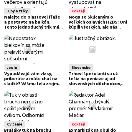
Tipy a triky
Koktejl
Nalejte do plastovej fľaše
Noga so Skúcaným o
a postavte na balkón.
veľkých oslavách HZDS: Oni
Tento jednoduchý trik má
kúpili všetkých, ale nás
odpudzovať komáre celé
nie...tie peniaze nás
leto
nezlomili!
Jedlo
Slovensko
Vypadávajú vám vlasy,
Trhoví špekulanti sa už
priberáte a máte chuť na
tešia na peniaze aj od
sladké? Vášmu telu zrejme
slovenských dôchodcov,
chýba táto kľúčová živina
môžu za to uhlíkové
odpustky
Cvičenie
Koktejl
Brušáky tuk na bruchu
Exmarkizák sa obul do