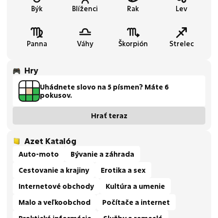
Býk
Blíženci
Rak
Lev
Panna
Váhy
Škorpión
Strelec
Hry
Uhádnete slovo na 5 písmen? Máte 6
pokusov.
Hrať teraz
Azet Katalóg
Auto-moto
Bývanie a záhrada
Cestovanie a krajiny
Erotika a sex
Internetové obchody
Kultúra a umenie
Malo a veľkoobchod
Počítače a internet