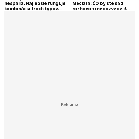
nespália. Najlepšie funguje
Mečiara: ČO by ste sa z
kombinácia troch typov
rozhovoru nedozvedeli!
tréningu
Paralela s Ficom?