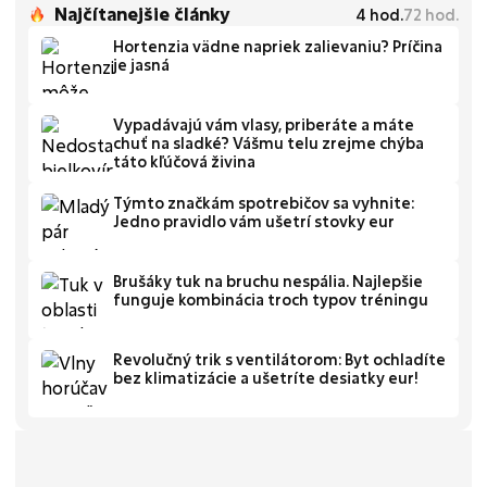
Najčítanejšie články
4
hod.
72
hod.
Hortenzia vädne napriek zalievaniu? Príčina
je jasná
Vypadávajú vám vlasy, priberáte a máte
chuť na sladké? Vášmu telu zrejme chýba
táto kľúčová živina
Týmto značkám spotrebičov sa vyhnite:
Jedno pravidlo vám ušetrí stovky eur
Brušáky tuk na bruchu nespália. Najlepšie
funguje kombinácia troch typov tréningu
Revolučný trik s ventilátorom: Byt ochladíte
bez klimatizácie a ušetríte desiatky eur!