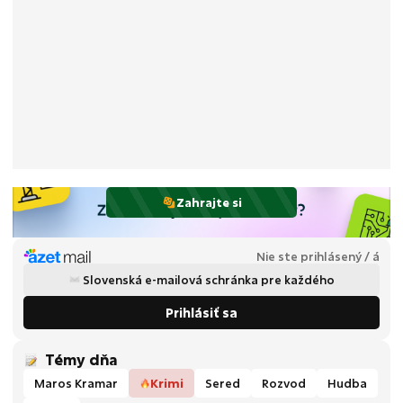
Zahrajte si
Nie ste prihlásený / á
Slovenská e-mailová schránka pre každého
Prihlásiť sa
Témy dňa
Maros Kramar
Krimi
Sered
Rozvod
Hudba