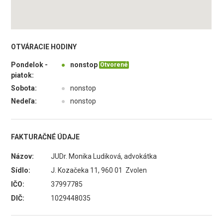
OTVÁRACIE HODINY
Pondelok -
●
nonstop
Otvorené
piatok:
Sobota:
●
nonstop
Nedeľa:
●
nonstop
FAKTURAČNÉ ÚDAJE
Názov:
JUDr. Monika Ludiková, advokátka
Sídlo:
J. Kozačeka 11, 960 01 Zvolen
IČO:
37997785
DIČ:
1029448035