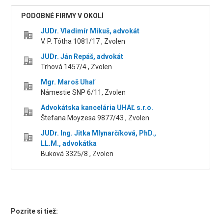
PODOBNÉ FIRMY V OKOLÍ
JUDr. Vladimír Mikuš, advokát
V. P. Tótha 1081/17 , Zvolen
JUDr. Ján Repáš, advokát
Trhová 1457/4 , Zvolen
Mgr. Maroš Uhaľ
Námestie SNP 6/11, Zvolen
Advokátska kancelária UHAĽ s.r.o.
Štefana Moyzesa 9877/43 , Zvolen
JUDr. Ing. Jitka Mlynarčíková, PhD.,
LL.M., advokátka
Buková 3325/8 , Zvolen
Pozrite si tiež: