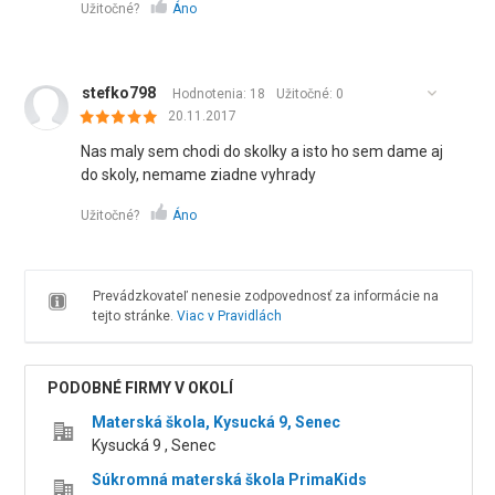
Užitočné?
Áno
stefko798
Hodnotenia: 18
Užitočné:
0
20.11.2017
Nas maly sem chodi do skolky a isto ho sem dame aj
do skoly, nemame ziadne vyhrady
Užitočné?
Áno
Prevádzkovateľ nenesie zodpovednosť za informácie na
tejto stránke.
Viac v Pravidlách
PODOBNÉ FIRMY V OKOLÍ
Materská škola, Kysucká 9, Senec
Kysucká 9 , Senec
Súkromná materská škola PrimaKids