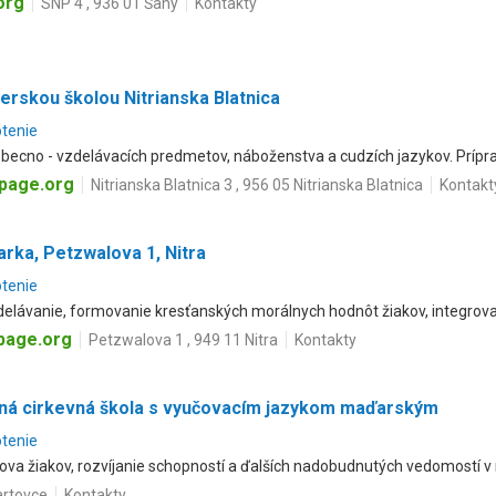
org
SNP 4 , 936 01 Šahy
Kontakty
erskou školou Nitrianska Blatnica
otenie
becno - vzdelávacích predmetov, náboženstva a cudzích jazykov. Prípra
upage.org
Nitrianska Blatnica 3 , 956 05 Nitrianska Blatnica
Kontakt
arka, Petzwalova 1, Nitra
otenie
elávanie, formovanie kresťanských morálnych hodnôt žiakov, integrova
page.org
Petzwalova 1 , 949 11 Nitra
Kontakty
ná cirkevná škola s vyučovacím jazykom maďarským
otenie
ova žiakov, rozvíjanie schopností a ďalších nadobudnutých vedomostí 
artovce
Kontakty