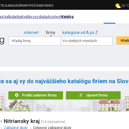
internet
firmy
kategórie od A po Z
te sa aj vy do najväčšieho katalógu firiem na Slo
Pridať zadarmo firmu
Upraviť firmu
 Nitriansky kraj
(14 záznamov)
Základné školy
Cirkevné základné školy