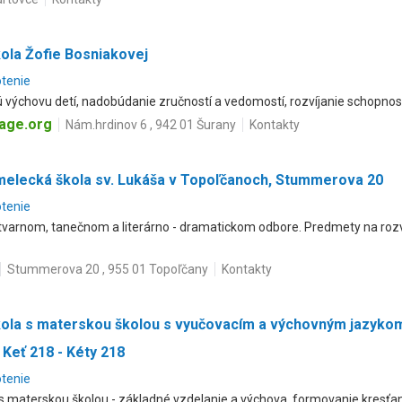
ola Žofie Bosniakovej
otenie
výchovu detí, nadobúdanie zručností a vedomostí, rozvíjanie schopností
age.org
Nám.hrdinov 6 , 942 01 Šurany
Kontakty
melecká škola sv. Lukáša v Topoľčanoch, Stummerova 20
otenie
tvarnom, tanečnom a literárno - dramatickom odbore. Predmety na rozvo
Stummerova 20 , 955 01 Topoľčany
Kontakty
kola s materskou školou s vyučovacím a výchovným jazyko
 Keť 218 - Kéty 218
otenie
 s materskou školou - základné vzdelanie a výchova, formovanie kresťa