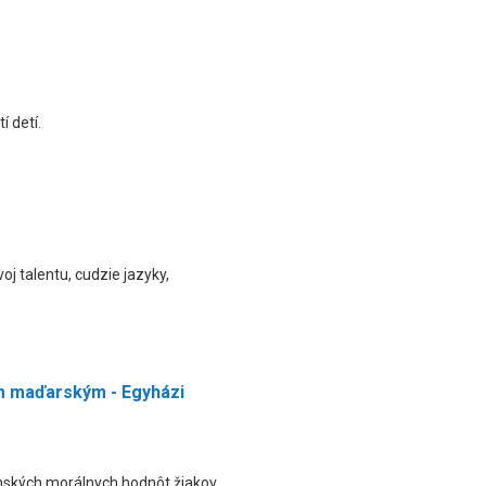
 detí.
j talentu, cudzie jazyky,
m maďarským - Egyházi
nských morálnych hodnôt žiakov.