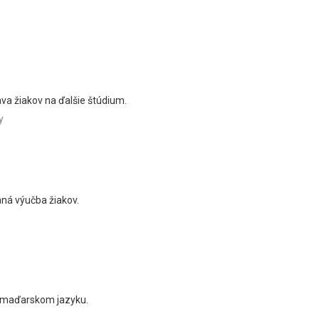
va žiakov na ďalšie štúdium.
y
ná výučba žiakov.
v maďarskom jazyku.