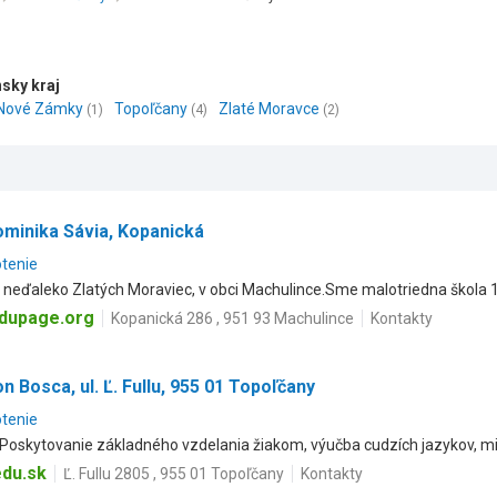
nsky kraj
Nové Zámky
Topoľčany
Zlaté Moravce
(1)
(4)
(2)
ominika Sávia, Kopanická
otenie
neďaleko Zlatých Moraviec, v obci Machulince.Sme malotriedna škola 1.
dupage.org
Kopanická 286 , 951 93 Machulince
Kontakty
n Bosca, ul. Ľ. Fullu, 955 01 Topoľčany
otenie
 Poskytovanie základného vzdelania žiakom, výučba cudzích jazykov, mim
du.sk
Ľ. Fullu 2805 , 955 01 Topoľčany
Kontakty