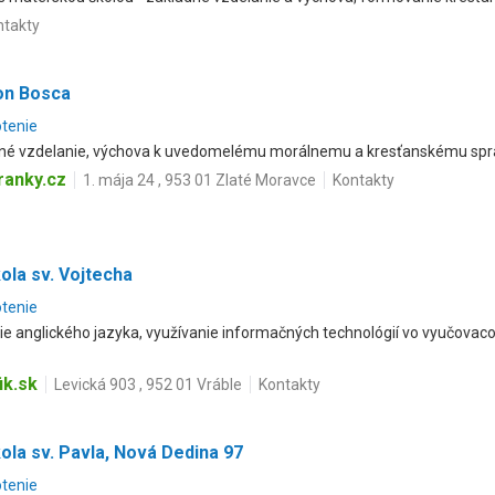
ntakty
Don Bosca
otenie
ecné vzdelanie, výchova k uvedomelému morálnemu a kresťanskému sprá
anky.cz
1. mája 24 , 953 01 Zlaté Moravce
Kontakty
ola sv. Vojtecha
otenie
nie anglického jazyka, využívanie informačných technológií vo vyučovac
ik.sk
Levická 903 , 952 01 Vráble
Kontakty
ola sv. Pavla, Nová Dedina 97
otenie