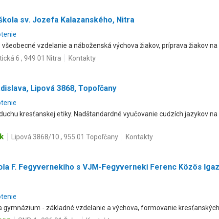
 škola sv. Jozefa Kalazanského, Nitra
otenie
- všeobecné vzdelanie a náboženská výchova žiakov, príprava žiakov na
tická 6 , 949 01 Nitra
Kontakty
adislava, Lipová 3868, Topoľčany
otenie
duchu kresťanskej etiky. Nadštandardné vyučovanie cudzích jazykov na
k
Lipová 3868/10 , 955 01 Topoľčany
Kontakty
ola F. Fegyvernekiho s VJM-Fegyverneki Ferenc Közös Igaz
otenie
 a gymnázium - základné vzdelanie a výchova, formovanie kresťanských