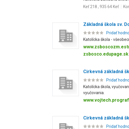
Keť 218 , 935 64 Keť
Ko
Základná škola sv. 
Pridať hodn
Katolícka škola - všeob
www.zsboscozm.estr
zsbosco.edupage.sk
Cirkevná základná šk
Pridať hodn
Katolícka škola, vyučova
vyučovania.
www.vojtech.prograf
Cirkevná základná šk
Pridať hodn