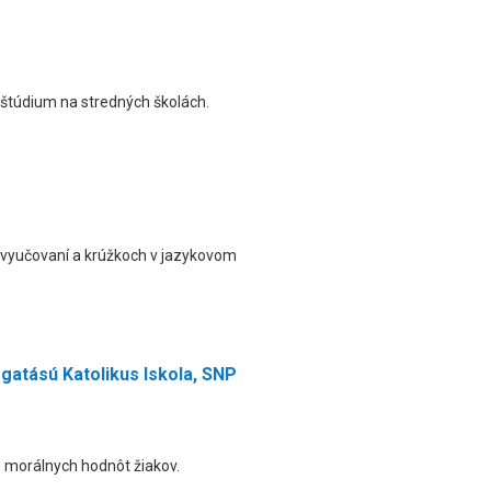
 štúdium na stredných školách.
 vyučovaní a krúžkoch v jazykovom
gatású Katolikus Iskola, SNP
 morálnych hodnôt žiakov.