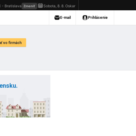
vensku.