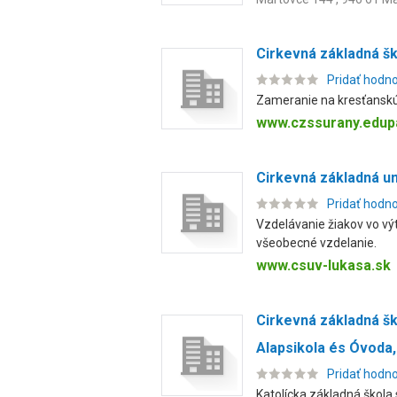
Cirkevná základná šk
Pridať hodn
Zameranie na kresťanskú 
www.czssurany.edup
Cirkevná základná u
Pridať hodn
Vzdelávanie žiakov vo vý
všeobecné vzdelanie.
www.csuv-lukasa.sk
Cirkevná základná š
Alapsikola és Óvoda,
Pridať hodn
Katolícka základná škola