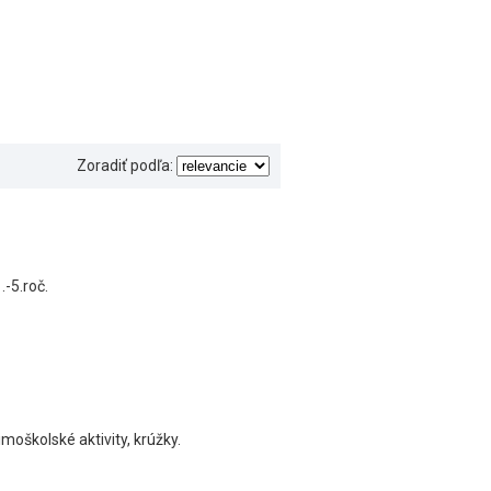
Zoradiť podľa:
-5.roč.
oškolské aktivity, krúžky.