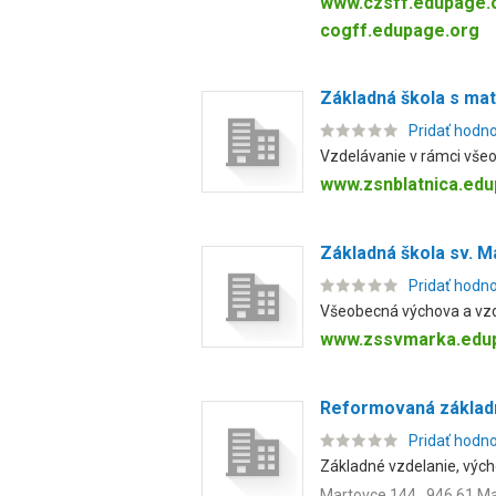
www.czsff.edupage.
cogff.edupage.org
Základná škola s mat
Pridať hodn
Vzdelávanie v rámci všeo
www.zsnblatnica.ed
Základná škola sv. M
Pridať hodn
Všeobecná výchova a vzd
www.zssvmarka.edu
Reformovaná základ
Pridať hodn
Základné vzdelanie, vých
Martovce 144 , 946 61 M