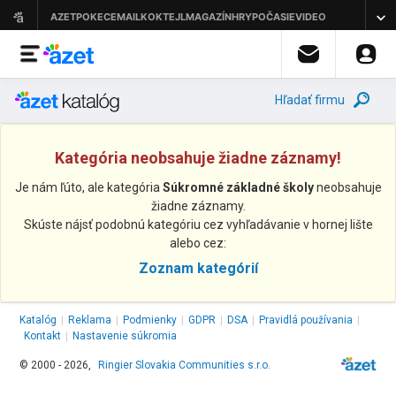
Hľadať firmu
Kategória neobsahuje žiadne záznamy!
Je nám ľúto, ale kategória
Súkromné základné školy
neobsahuje
žiadne záznamy.
Skúste nájsť podobnú kategóriu cez vyhľadávanie v hornej lište
alebo cez:
Zoznam kategórií
Katalóg
|
Reklama
|
Podmienky
|
GDPR
|
DSA
|
Pravidlá používania
|
Kontakt
|
Nastavenie súkromia
© 2000 - 2026,
Ringier Slovakia Communities s.r.o.