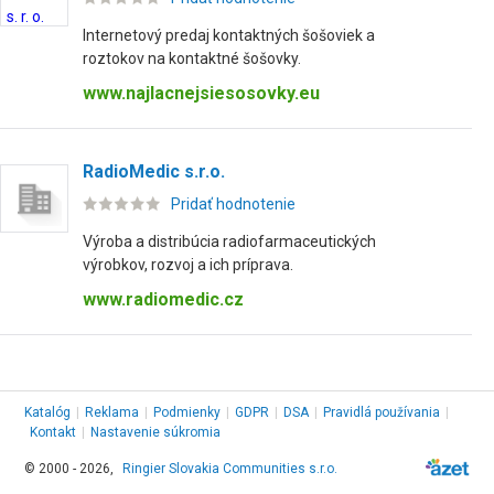
Internetový predaj kontaktných šošoviek a
roztokov na kontaktné šošovky.
www.najlacnejsiesosovky.eu
RadioMedic s.r.o.
Pridať hodnotenie
Výroba a distribúcia radiofarmaceutických
výrobkov, rozvoj a ich príprava.
www.radiomedic.cz
Katalóg
|
Reklama
|
Podmienky
|
GDPR
|
DSA
|
Pravidlá používania
|
Kontakt
|
Nastavenie súkromia
© 2000 - 2026,
Ringier Slovakia Communities s.r.o.