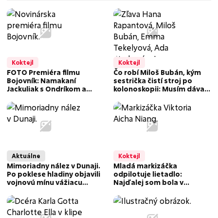
Koktejl
Koktejl
FOTO Premiéra filmu
Čo robí Miloš Bubán, kým
Bojovník: Namakaní
sestrička čistí stroj po
Jackuliak s Ondríkom a
kolonoskopii: Musím dávať
nežná herečka medzi
pozor, aby som to...
drsnými chlapmi!
Aktuálne
Koktejl
Mimoriadny nález v Dunaji.
Mladá markizáčka
Po poklese hladiny objavili
odpilotuje lietadlo:
vojnovú mínu vážiacu
Najďalej som bola v
stovky kilogramov
Chorvátsku na ostrove
Hvar!