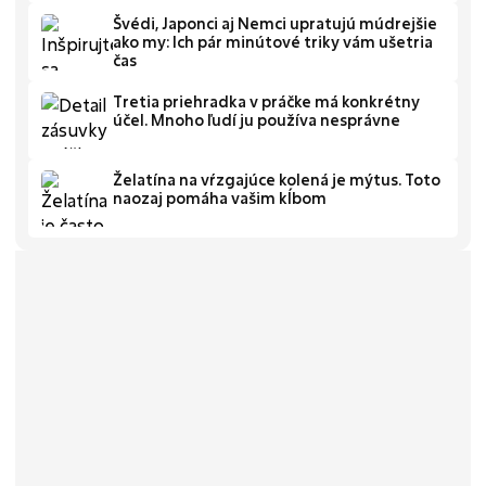
Švédi, Japonci aj Nemci upratujú múdrejšie
ako my: Ich pár minútové triky vám ušetria
čas
Tretia priehradka v práčke má konkrétny
účel. Mnoho ľudí ju používa nesprávne
Želatína na vŕzgajúce kolená je mýtus. Toto
naozaj pomáha vašim kĺbom