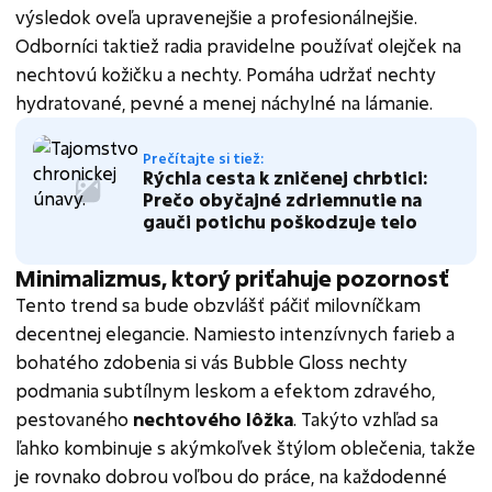
výsledok oveľa upravenejšie a profesionálnejšie.
Odborníci taktiež radia pravidelne používať olejček na
nechtovú kožičku a nechty. Pomáha udržať nechty
hydratované, pevné a menej náchylné na lámanie.
Prečítajte si tiež:
Rýchla cesta k zničenej chrbtici:
Prečo obyčajné zdriemnutie na
gauči potichu poškodzuje telo
Minimalizmus, ktorý priťahuje pozornosť
Tento trend sa bude obzvlášť páčiť milovníčkam
decentnej elegancie. Namiesto intenzívnych farieb a
bohatého zdobenia si vás Bubble Gloss nechty
podmania subtílnym leskom a efektom zdravého,
pestovaného
nechtového lôžka
. Takýto vzhľad sa
ľahko kombinuje s akýmkoľvek štýlom oblečenia, takže
je rovnako dobrou voľbou do práce, na každodenné