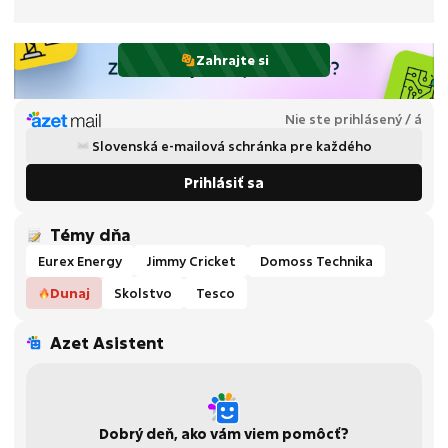
Zahrajte si
Nie ste prihlásený / á
Slovenská e-mailová schránka pre každého
Prihlásiť sa
Témy dňa
Eurex Energy
Jimmy Cricket
Domoss Technika
Dunaj
Skolstvo
Tesco
Azet Asistent
Dobrý deň, ako vám viem pomôcť?