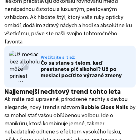
leskom predstavujú dokonalú rovnováhu medzi
nenápadnou čistotou a luxusným, pestovaným
vzhľadom. Ak hľadáte štýl, ktorý vaše ruky opticky
omladí, dodá im zdravý nádych a hodí sa absolútne ku
všetkému, práve ste našli svojho tohtoročného
favorita.
Prečítajte si tiež:
Čo sa stane s telom, keď
prestanete piť alkohol? Už po
mesiaci pocítite výrazné zmeny
Najjemnejší nechtový trend tohto leta
Ak máte radi upravené, prirodzené nechty s dávkou
elegancie, nový trend s názvom
Bubble Gloss Nails
by
sa mohol stať vašou obľúbenou voľbou. Ide o
manikúru, ktorá kombinuje jemné, takmer
nebadateľné odtiene s efektom vysokého lesku,
vďaka čomu nechty vyzerajú zdravo, pestovane a