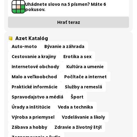
Uhádnete slovo na 5 písmen? Máte 6
pokusov.
Hrať teraz
Azet Katalóg
Auto-moto
Bývanie a záhrada
Cestovanie a krajiny
Erotika a sex
Internetové obchody
Kultúra a umenie
Malo a veľkoobchod
Počítače a internet
Praktické informácie
Služby a remeslá
Spravodajstvo a médiá
Šport
Úrady a inštitúcie
Veda a technika
Výroba a priemysel
Vzdelávanie a školy
Zábava a hobby
Zdravie a životný štýl