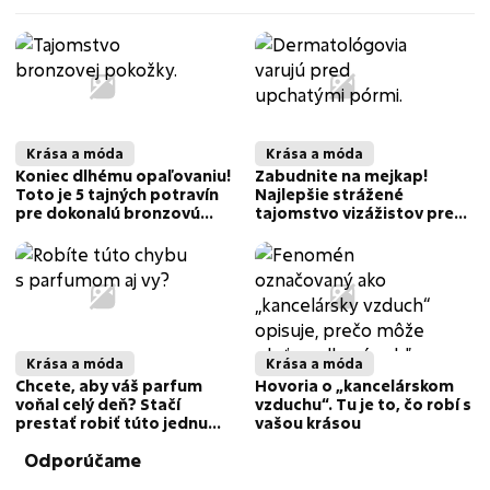
Krása a móda
Krása a móda
Koniec dlhému opaľovaniu!
Zabudnite na mejkap!
Toto je 5 tajných potravín
Najlepšie strážené
pre dokonalú bronzovú
tajomstvo vizážistov pre
pokožku
letnú pleť bez zaťaženia
Krása a móda
Krása a móda
Chcete, aby váš parfum
Hovoria o „kancelárskom
voňal celý deň? Stačí
vzduchu“. Tu je to, čo robí s
prestať robiť túto jednu
vašou krásou
vec
Odporúčame