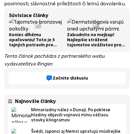
povinnosti, slávnostné príležitosti či letnú dovolenku.
Súvisiace články
Koniec dlhému
Zabudnite na mejkap!
opaľovaniu! Toto je 5
Najlepšie strážené
tajných potravín pre
tajomstvo vizážistov pre
dokonalú bronzovú
letnú pleť bez zaťaženia
pokožku
Tento článok pochádza z partnerského webu
vydavateľstva Ringier.
Začnite diskusiu
Najnovšie články
Mimoriadny nález v Dunaji. Po poklese
hladiny objavili vojnovú mínu vážiacu
stovky kilogramov
Švédi, Japonci aj Nemci upratujú múdrejšie