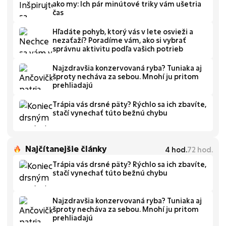
ako my: Ich pár minútové triky vám ušetria
čas
Hľadáte pohyb, ktorý vás v lete osvieži a
nezaťaží? Poradíme vám, ako si vybrať
správnu aktivitu podľa vašich potrieb
Najzdravšia konzervovaná ryba? Tuniaka aj
šproty necháva za sebou. Mnohí ju pritom
prehliadajú
Trápia vás drsné päty? Rýchlo sa ich zbavíte,
stačí vynechať túto bežnú chybu
Najčítanejšie články
4
hod.
72
hod.
Trápia vás drsné päty? Rýchlo sa ich zbavíte,
stačí vynechať túto bežnú chybu
Najzdravšia konzervovaná ryba? Tuniaka aj
šproty necháva za sebou. Mnohí ju pritom
prehliadajú