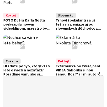
Koktejl
Slovensko
FOTO Dcéra Karla Gotta
Trhoví špekulanti sa už
prekvapila novým
tešia na peniaze aj od
videoklipom, maestro by
slovenských dôchodcov,
bol pyšný: Charlotte
môžu za to uhlíkové
ukázala obrovský talent
odpustky
priamo v Paríži!
Cvičenie
Koktejl
Hľadáte pohyb, ktorý vás v
Exfarmárka po zverejnení
lete osvieži a nezaťaží?
VIDEA Gáboríka s inou
Poradíme vám, ako si
ženou: Rozj**ali mi auto! Čo
vybrať správnu aktivitu
si myslíš, že sa pos**em?!
podľa vašich potrieb