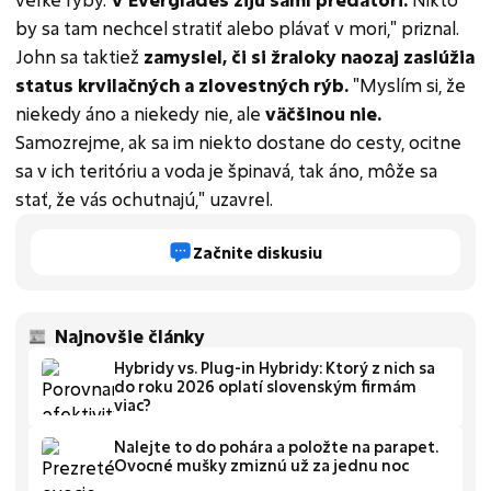
by sa tam nechcel stratiť alebo plávať v mori," priznal.
John sa taktiež
zamyslel, či si žraloky naozaj zaslúžia
status krvilačných a zlovestných rýb.
"Myslím si, že
niekedy áno a niekedy nie, ale
väčšinou nie.
Samozrejme, ak sa im niekto dostane do cesty, ocitne
sa v ich teritóriu a voda je špinavá, tak áno, môže sa
stať, že vás ochutnajú," uzavrel.
Začnite diskusiu
Najnovšie články
Hybridy vs. Plug-in Hybridy: Ktorý z nich sa
do roku 2026 oplatí slovenským firmám
viac?
Nalejte to do pohára a položte na parapet.
Ovocné mušky zmiznú už za jednu noc