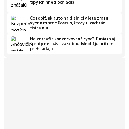
tipy ich hneď ochladia
Čo robiť, ak auto na diaľnici v lete zrazu
vypne motor: Postup, ktorý ti zachráni
tisíce eur
Najzdravšia konzervovaná ryba? Tuniaka aj
šproty necháva za sebou. Mnohí ju pritom
prehliadajú