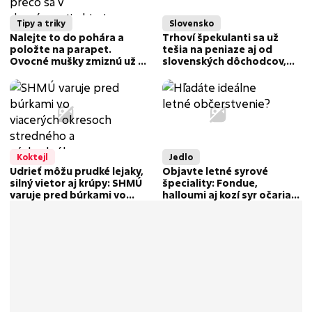
Tipy a triky
Slovensko
Nalejte to do pohára a
Trhoví špekulanti sa už
položte na parapet.
tešia na peniaze aj od
Ovocné mušky zmiznú už za
slovenských dôchodcov,
jednu noc
môžu za to uhlíkové
odpustky
Koktejl
Jedlo
Udrieť môžu prudké lejaky,
Objavte letné syrové
silný vietor aj krúpy: SHMÚ
špeciality: Fondue,
varuje pred búrkami vo
halloumi aj kozí syr očaria
viacerých okresoch!
chuťové poháriky!