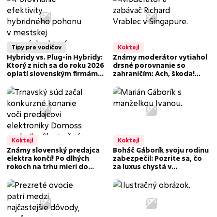
Tipy pre vodičov
Koktejl
Hybridy vs. Plug-in Hybridy:
Známy moderátor vytiahol
Ktorý z nich sa do roku 2026
drsné porovnanie so
oplatí slovenským firmám
zahraničím: Ach, škoda!
viac?
Slovensko a Singapur majú
spoločné len jedno
Koktejl
Koktejl
Známy slovenský predajca
Boháč Gáborík svoju rodinu
elektra končí! Po dlhých
zabezpečil: Pozrite sa, čo
rokoch na trhu mieri do
za luxus chystá v
konkurzu: Odkaz
Chorvátsku! Baví ma to,
zákazníkom
hovorí...