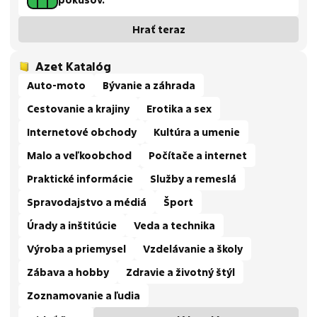
Hrať teraz
Azet Katalóg
Auto-moto
Bývanie a záhrada
Cestovanie a krajiny
Erotika a sex
Internetové obchody
Kultúra a umenie
Malo a veľkoobchod
Počítače a internet
Praktické informácie
Služby a remeslá
Spravodajstvo a médiá
Šport
Úrady a inštitúcie
Veda a technika
Výroba a priemysel
Vzdelávanie a školy
Zábava a hobby
Zdravie a životný štýl
Zoznamovanie a ľudia