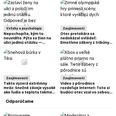
Vzťahy a psychológia
Zaujímavosti
Nepochopíte, kým to
Otec pretekára sa
neuvidíte. Pýta sa žien na
nedokázal ovládať:
ulici jedinú otázku —
Emotívne zábery z tribúny
odpoveď je stále tá istá
obleteli internet
Zaujímavosti
Zaujímavosti
Takto vyzerá extrémny
Video z pôrodnice
mráz: Snežné záveje vysoké
rozdeľuje internet: Toto si
ako ľudia a teplota takmer
budúci otec vzal so sebou
-60 °C
na sálu
Odporúčame