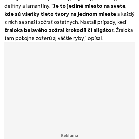
delfíny a lamantíny.
"Je to jediné miesto na svete,
kde sú všetky tieto tvory na jednom mieste
a každý
z nich sa snaží zožrať ostatných. Nastali prípady, keď
žraloka belavého zožral krokodíl či aligátor.
Žraloka
tam pokojne zožerú aj väčšie ryby," opísal.