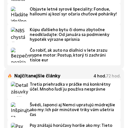
Objavte letné syrové špeciality: Fondue,
halloumi aj kozí syr očaria chuťové poháriky!
Kúpu ďalšieho bytu či domu zbytočne
neodkladajte: Od januára sa podmienky
hypoték výrazne sprísnia
Čo robiť, ak auto na diaľnici v lete zrazu
vypne motor: Postup, ktorý ti zachráni
tisíce eur
Najčítanejšie články
4
hod.
72
hod.
Tretia priehradka v práčke má konkrétny
účel. Mnoho ľudí ju používa nesprávne
Švédi, Japonci aj Nemci upratujú múdrejšie
ako my: Ich pár minútové triky vám ušetria
čas
Psy znášajú horúčavy horšie ako my: Tieto