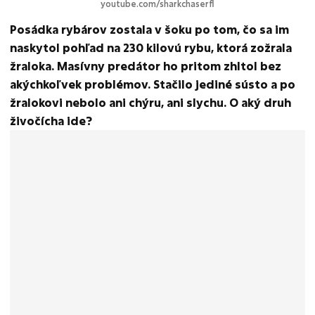
youtube.com/sharkchaserfl
Posádka rybárov zostala v šoku po tom, čo sa im
naskytol pohľad na 230 kilovú rybu, ktorá zožrala
žraloka. Masívny predátor ho pritom zhltol bez
akýchkoľvek problémov. Stačilo jediné sústo a po
žralokovi nebolo ani chýru, ani slychu. O aký druh
živočícha ide?