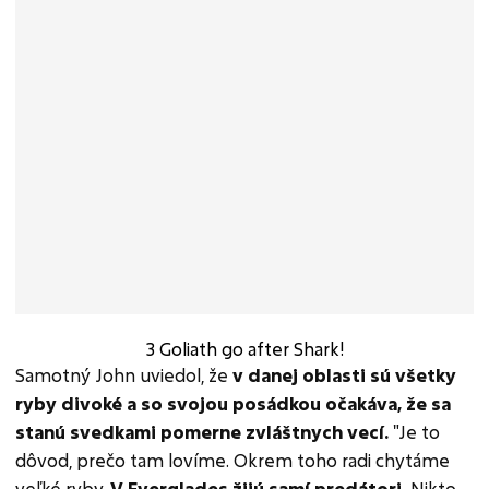
3 Goliath go after Shark!
Samotný John uviedol, že
v danej oblasti sú všetky
ryby divoké a so svojou posádkou očakáva, že sa
stanú svedkami pomerne zvláštnych vecí.
"Je to
dôvod, prečo tam lovíme. Okrem toho radi chytáme
veľké ryby.
V Everglades žijú samí predátori.
Nikto