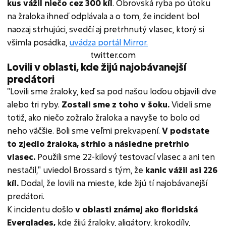
kus vážil niečo cez 300 kíl
. Obrovská ryba po útoku
na žraloka ihneď odplávala a o tom, že incident bol
naozaj strhujúci, svedčí aj pretrhnutý vlasec, ktorý si
všimla posádka,
uvádza portál Mirror.
twitter.com
Lovili v oblasti, kde žijú najobávanejší
predátori
"Lovili sme žraloky, keď sa pod našou loďou objavili dve
alebo tri ryby.
Zostali sme z toho v šoku.
Videli sme
totiž, ako niečo zožralo žraloka a navyše to bolo od
neho väčšie. Boli sme veľmi prekvapení.
V podstate
to zjedlo žraloka, strhlo a následne pretrhlo
vlasec.
Použili sme 22-kilový testovací vlasec a ani ten
nestačil," uviedol Brossard s tým, že
kanic vážil asi 226
kíl.
Dodal, že lovili na mieste, kde žijú tí najobávanejší
predátori.
K incidentu došlo
v oblasti známej ako floridská
Everglades,
kde žijú žraloky, aligátory, krokodíly,