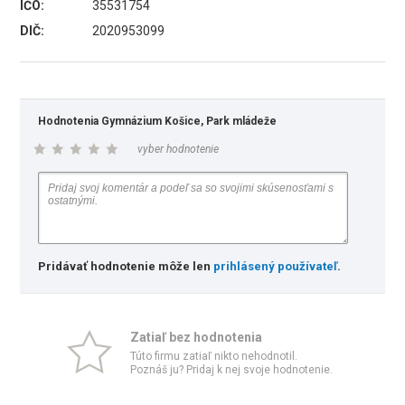
IČO:
35531754
DIČ:
2020953099
Hodnotenia Gymnázium Košice, Park mládeže
vyber hodnotenie
Pridávať hodnotenie môže len
prihlásený používateľ
.
Zatiaľ bez hodnotenia
Túto firmu zatiaľ nikto nehodnotil.
Poznáš ju? Pridaj k nej svoje hodnotenie.