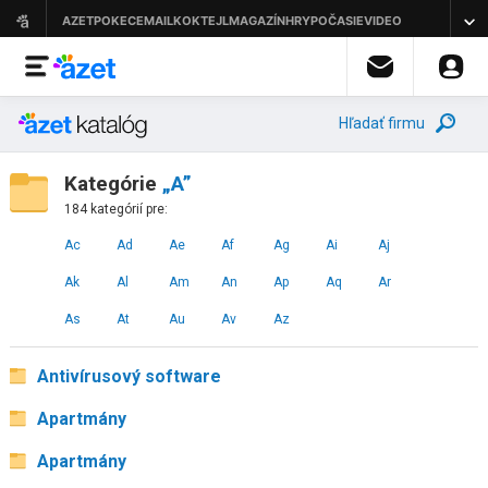
Hľadať firmu
Kategórie
„A”
184 kategórií pre:
Ac
Ad
Ae
Af
Ag
Ai
Aj
Ak
Al
Am
An
Ap
Aq
Ar
As
At
Au
Av
Az
Antivírusový software
Apartmány
Apartmány