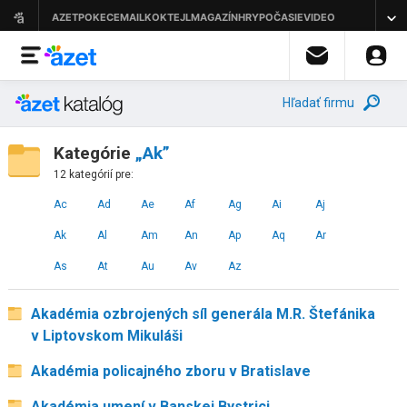
Hľadať firmu
Kategórie
„Ak”
12 kategórií pre:
Ac
Ad
Ae
Af
Ag
Ai
Aj
Ak
Al
Am
An
Ap
Aq
Ar
As
At
Au
Av
Az
Akadémia ozbrojených síl generála M.R. Štefánika
v Liptovskom Mikuláši
Akadémia policajného zboru v Bratislave
Akadémia umení v Banskej Bystrici