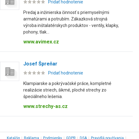
Pridať hodnotenie
Predaj a inžinierska činnosť s priemyselnými
armatúrami a potrubím. Zákazková strojná
výroba inštalatérskych produktov - ventily, klapky,
pohony, tlak...
www.avimex.cz
Josef Špreňar
Pridať hodnotenie
Klampiarske a pokrývačské práce, kompletné
realizácie striech, šikmé, ploché strechy zo
špeciálneho lešenia.
www.strechy-as.cz
Katalóg
|
Reklama
|
Podmienky
|
GDPR
|
DSA
|
Pravidlá používania
|