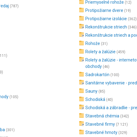
Priemyselné rohože
(12)
redaj
(787)
Protipožiarne dvere
(19)
Protipožiarne izolácie
(362)
Rekonštrukcie striech
(346)
Rekonštrukcie striech a po
Rohože
(31)
Rolety a žalúzie
(459)
 111)
Rolety a žalúzie - internet
obchody
(46)
0)
Sadrokartón
(100)
Sanitárne vybavenie - pred
Sauny
(85)
chody
(105)
Schodiská
(40)
Schodiská a zábradlie - pr
Stavebná chémia
(342)
Stavebné firmy
(7 121)
oba
(301)
Stavebné hmoty
(329)