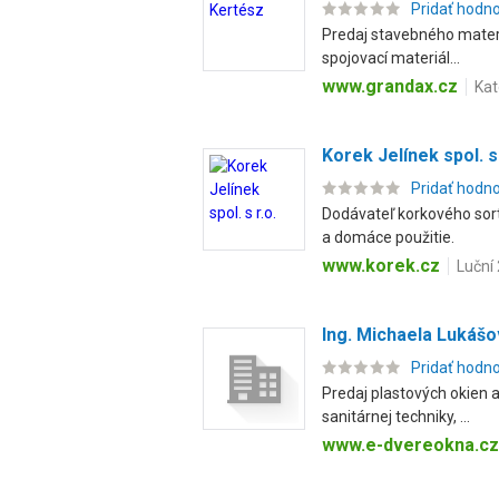
Pridať hodn
Predaj stavebného materiá
spojovací materiál...
www.grandax.cz
Kat
Korek Jelínek spol. s 
Pridať hodn
Dodávateľ korkového sorti
a domáce použitie.
www.korek.cz
Luční
Ing. Michaela Lukáš
Pridať hodn
Predaj plastových okien a
sanitárnej techniky, ...
www.e-dvereokna.cz