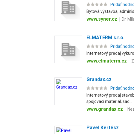
Pridať hodn
Bytová výstavba, adminis
www.syner.cz
Dr. Mi
ELMATERM s.r.o.
Pridať hodn
Internetový predaj vykuro
www.elmaterm.cz
Z
Grandax.cz
Pridať hodn
Internetový predaj staveb
spojovací materiál, sad...
www.grandax.cz
Nez
Pavel Kertész