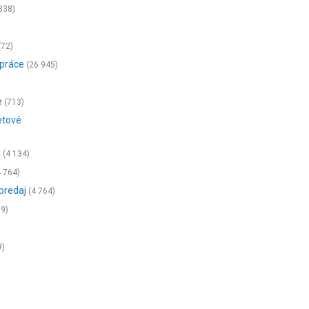
338)
(72)
 práce
(26 945)
e
(713)
etové
a
(4 134)
 764)
 predaj
(4 764)
89)
9)