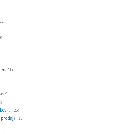
22)
3)
erí
(31)
 427)
2)
vkov
(3 125)
 predaj
(1 254)