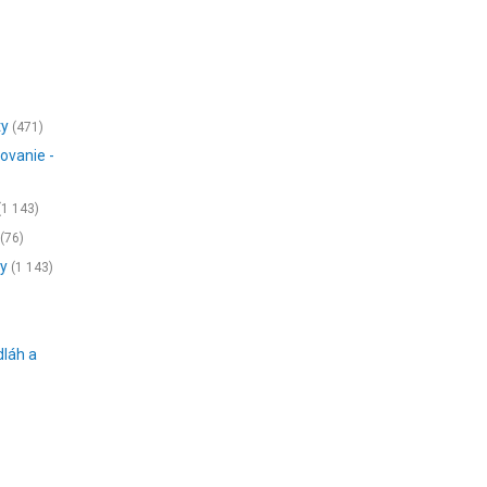
ty
(471)
ovanie -
(1 143)
(76)
ny
(1 143)
dláh a