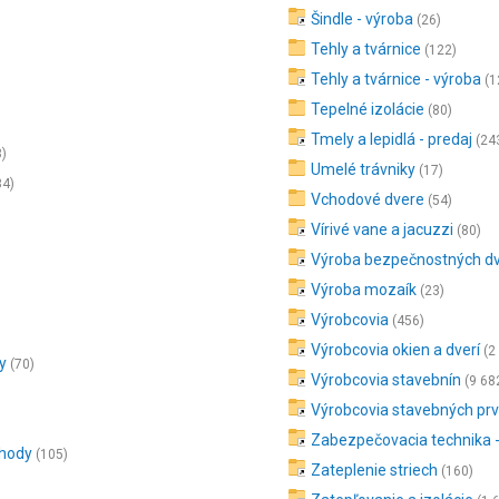
Šindle - výroba
(26)
Tehly a tvárnice
(122)
Tehly a tvárnice - výroba
(1
Tepelné izolácie
(80)
Tmely a lepidlá - predaj
(24
3)
Umelé trávniky
(17)
34)
Vchodové dvere
(54)
Vírivé vane a jacuzzi
(80)
Výroba bezpečnostných dv
Výroba mozaík
(23)
Výrobcovia
(456)
Výrobcovia okien a dverí
(2
y
(70)
Výrobcovia stavebnín
(9 68
Výrobcovia stavebných pr
Zabezpečovacia technika -
chody
(105)
Zateplenie striech
(160)