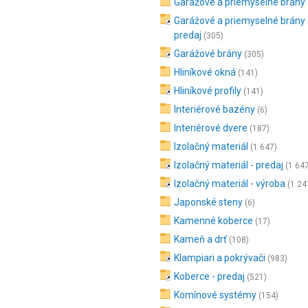
Garážové a priemyselné brány
Garážové a priemyselné brány 
predaj
(305)
Garážové brány
(305)
Hliníkové okná
(141)
Hliníkové profily
(141)
Interiérové bazény
(6)
Interiérové dvere
(187)
Izolačný materiál
(1 647)
Izolačný materiál - predaj
(1 64
Izolačný materiál - výroba
(1 24
Japonské steny
(6)
Kamenné koberce
(17)
Kameň a drť
(108)
Klampiari a pokrývači
(983)
Koberce - predaj
(521)
Komínové systémy
(154)