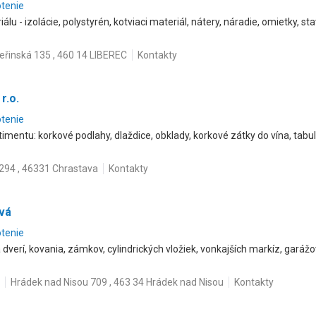
otenie
lu - izolácie, polystyrén, kotviaci materiál, nátery, náradie, omietky, s
eřinská 135 , 460 14 LIBEREC
Kontakty
r.o.
otenie
mentu: korkové podlahy, dlaždice, obklady, korkové zátky do vína, tabu
 294 , 46331 Chrastava
Kontakty
ová
otenie
 dverí, kovania, zámkov, cylindrických vložiek, vonkajších markíz, garážov
Hrádek nad Nisou 709 , 463 34 Hrádek nad Nisou
Kontakty