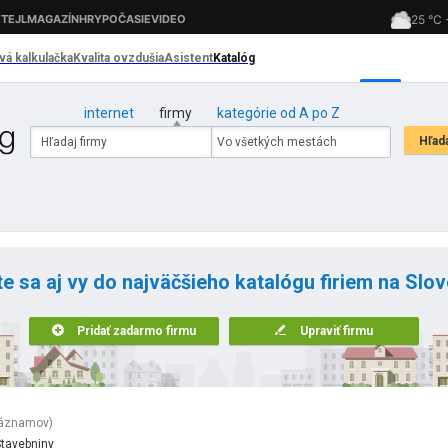
internet
firmy
kategórie od A po Z
te sa aj vy do najväčšieho katalógu firiem na Slo
Pridať zadarmo firmu
Upraviť firmu
záznamov)
tavebniny