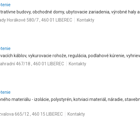
otenie
tratívne budovy, obchodné domy, ubytovacie zariadenia, výrobné haly a 
lady Horákové 580/7 , 460 01 LIBEREC
Kontakty
otenie
vacích káblov, vykurovacie rohože, regulácia, podlahové kúrenie, vyhrie
ahradní 467/18 , 460 01 LIBEREC
Kontakty
otenie
ného materiálu - izolácie, polystyrén, kotviaci materiál, náradie, staveb
valova 665/12 , 460 15 LIBEREC
Kontakty