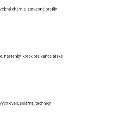
tavebná chémia, stavebné profily,
le, nástenky, korok pre kancelárske
ých dverí, solárnej techniky,