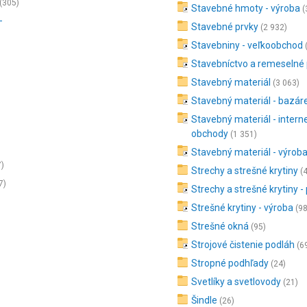
(305)
Stavebné hmoty - výroba
(
-
Stavebné prvky
(2 932)
Stavebniny - veľkoobchod
Stavebníctvo a remeselné
Stavebný materiál
(3 063)
Stavebný materiál - bazár
Stavebný materiál - intern
obchody
(1 351)
Stavebný materiál - výrob
7)
Strechy a strešné krytiny
(4
7)
Strechy a strešné krytiny -
Strešné krytiny - výroba
(9
Strešné okná
(95)
Strojové čistenie podláh
(6
Stropné podhľady
(24)
Svetlíky a svetlovody
(21)
Šindle
(26)