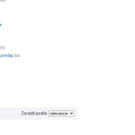
669)
a
56)
 predaj
(56)
Zoradiť podľa: