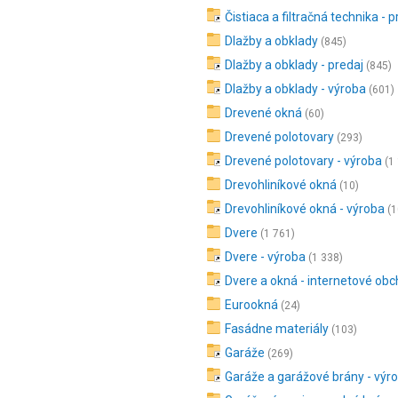
Čistiaca a filtračná technika - p
Dlažby a obklady
(845)
Dlažby a obklady - predaj
(845)
Dlažby a obklady - výroba
(601)
Drevené okná
(60)
Drevené polotovary
(293)
Drevené polotovary - výroba
(1
Drevohliníkové okná
(10)
Drevohliníkové okná - výroba
(1
Dvere
(1 761)
Dvere - výroba
(1 338)
Dvere a okná - internetové ob
Eurookná
(24)
Fasádne materiály
(103)
Garáže
(269)
Garáže a garážové brány - výr