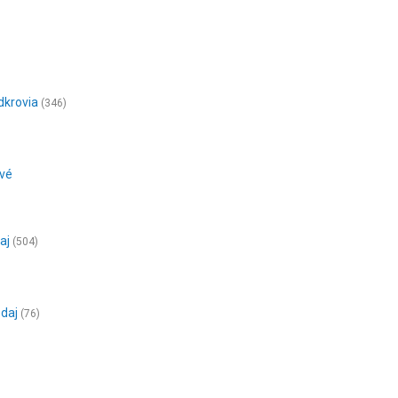
dkrovia
(346)
ové
aj
(504)
edaj
(76)