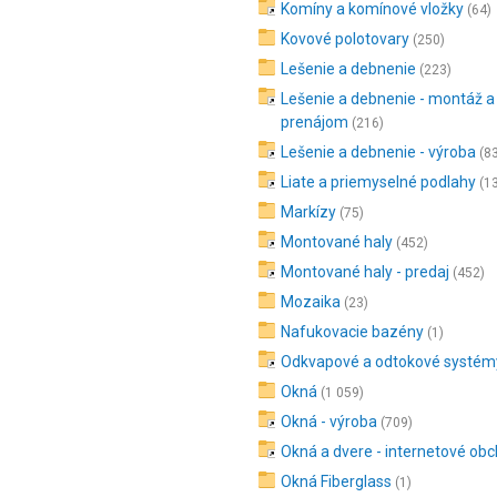
Komíny a komínové vložky
(64)
Kovové polotovary
(250)
Lešenie a debnenie
(223)
Lešenie a debnenie - montáž a
prenájom
(216)
Lešenie a debnenie - výroba
(8
Liate a priemyselné podlahy
(1
Markízy
(75)
Montované haly
(452)
Montované haly - predaj
(452)
Mozaika
(23)
Nafukovacie bazény
(1)
Odkvapové a odtokové systém
Okná
(1 059)
Okná - výroba
(709)
Okná a dvere - internetové ob
Okná Fiberglass
(1)