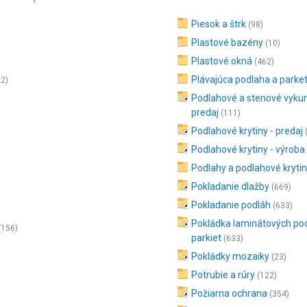
Piesok a štrk
(98)
Plastové bazény
(10)
Plastové okná
(462)
Plávajúca podlaha a parke
32)
Podlahové a stenové vykur
predaj
(111)
Podlahové krytiny - predaj
Podlahové krytiny - výroba
Podlahy a podlahové kryti
Pokladanie dlažby
(669)
Pokladanie podláh
(633)
Pokládka laminátových po
(156)
parkiet
(633)
Pokládky mozaiky
(23)
Potrubie a rúry
(122)
Požiarna ochrana
(354)