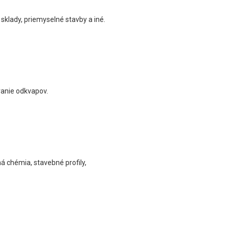
sklady, priemyselné stavby a iné.
vanie odkvapov.
ná chémia, stavebné profily,