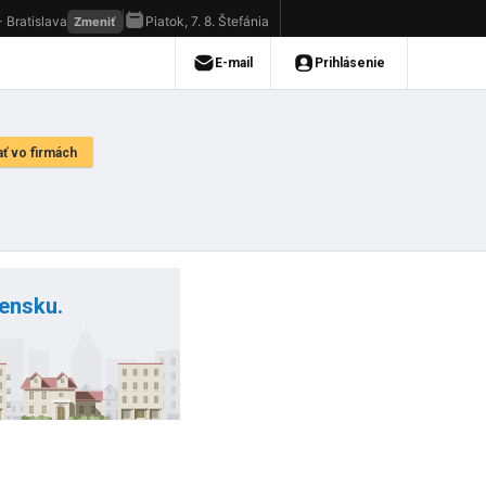
vensku.